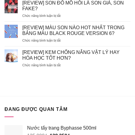
–
BÀO
[REVIEW] SON ĐỔ MỒ HÔI LÀ SON GIẢ, SON
EVOLUDERM
CHẾT
FAKE?
–
HÓA
ở
Chức năng bình luận bị tắt
VICHY
HỌC
[REVIEW]
–
AHA/BHA
SON
LA
[REVIEW] MÀU SON NÀO HOT NHẤT TRONG
SẼ
ĐỔ
ROCHE
BỊ
BẢNG MÀU BLACK ROUGE VERSION 6?
MỒ
POSAY
MÒN
ở
Chức năng bình luận bị tắt
HÔI
–
DA?
[REVIEW]
LÀ
BIODERMA
MÀU
SON
[REVIEW] KEM CHỐNG NẮNG VẬT LÝ HAY
NÊN
SON
GIẢ,
HÓA HỌC TỐT HƠN?
BỎ
NÀO
SON
TÚI
ở
Chức năng bình luận bị tắt
HOT
FAKE?
XỊT
[REVIEW]
NHẤT
KHOÁNG
KEM
TRONG
NÀO?
CHỐNG
BẢNG
NẮNG
MÀU
VẬT
BLACK
LÝ
ROUGE
HAY
VERSION
HÓA
6?
ĐANG ĐƯỢC QUAN TÂM
HỌC
TỐT
HƠN?
Nước tẩy trang Byphasse 500ml