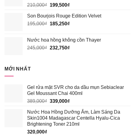
Giá
Giá
210,000
₫
199,500
₫
185,250₫.
gốc
hiện
Son Bourjois Rouge Edition Velvet
là:
tại
Giá
Giá
195,000
₫
210,000₫.
185,250
₫
là:
gốc
hiện
199,500₫.
là:
tại
Nước hoa hồng không cồn Thayer
195,000₫.
là:
Giá
Giá
245,000
₫
232,750
₫
185,250₫.
gốc
hiện
là:
tại
245,000₫.
là:
MỚI NHẤT
232,750₫.
Gel rửa mặt SVR cho da dầu mụn Sebiaclear
Gel Moussant Chai 400ml
Giá
Giá
389,000
₫
339,000
₫
gốc
hiện
Nước Hoa Hồng Dưỡng Ẩm, Làm Sáng Da
là:
tại
Skin1004 Madagascar Centella Hyalu-Cica
389,000₫.
là:
Brightening Toner 210ml
339,000₫.
320,000
₫