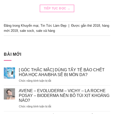
TIẾP TỤC ĐỌC
→
Đăng trong
Khuyến mại
,
Tin Tức Làm Đẹp
|
Được gắn thẻ
2018
,
hàng
mới 2019
,
sale sock
,
sale xả hàng
BÀI MỚI
[ GÓC THẮC MẮC] DÙNG TẨY TẾ BÀO CHẾT
HÓA HỌC AHA/BHA SẼ BỊ MÒN DA?
ở
Chức năng bình luận bị tắt
[
GÓC
AVENE – EVOLUDERM – VICHY – LA ROCHE
THẮC
POSAY – BIODERMA NÊN BỎ TÚI XỊT KHOÁNG
MẮC]
NÀO?
DÙNG
ở
Chức năng bình luận bị tắt
TẨY
AVENE
TẾ