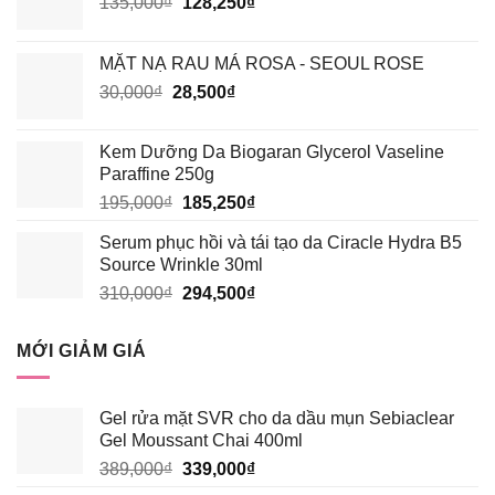
Giá
Giá
135,000
₫
128,250
₫
gốc
hiện
là:
tại
MẶT NẠ RAU MÁ ROSA - SEOUL ROSE
135,000₫.
là:
Giá
Giá
30,000
₫
28,500
₫
128,250₫.
gốc
hiện
là:
tại
Kem Dưỡng Da Biogaran Glycerol Vaseline
30,000₫.
là:
Paraffine 250g
28,500₫.
Giá
Giá
195,000
₫
185,250
₫
gốc
hiện
Serum phục hồi và tái tạo da Ciracle Hydra B5
là:
tại
Source Wrinkle 30ml
195,000₫.
là:
Giá
Giá
310,000
₫
294,500
₫
185,250₫.
gốc
hiện
là:
tại
MỚI GIẢM GIÁ
310,000₫.
là:
294,500₫.
Gel rửa mặt SVR cho da dầu mụn Sebiaclear
Gel Moussant Chai 400ml
Giá
Giá
389,000
₫
339,000
₫
gốc
hiện