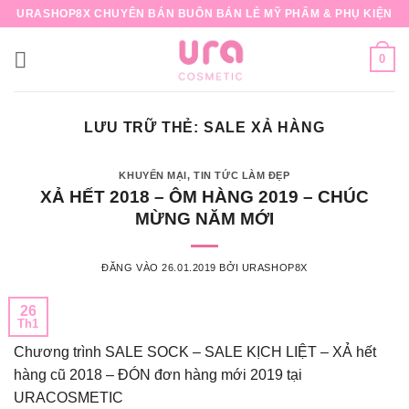
Bỏ
URASHOP8X CHUYÊN BÁN BUÔN BÁN LẺ MỸ PHẨM & PHỤ KIỆN
qua
nội
0
dung
LƯU TRỮ THẺ:
SALE XẢ HÀNG
KHUYẾN MẠI
,
TIN TỨC LÀM ĐẸP
XẢ HẾT 2018 – ÔM HÀNG 2019 – CHÚC
MỪNG NĂM MỚI
ĐĂNG VÀO
26.01.2019
BỞI
URASHOP8X
26
Th1
Chương trình SALE SOCK – SALE KỊCH LIỆT – XẢ hết
hàng cũ 2018 – ĐÓN đơn hàng mới 2019 tại
URACOSMETIC