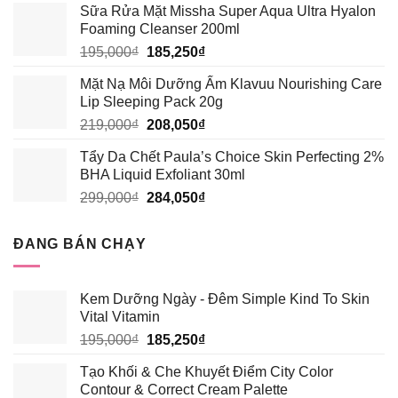
Sữa Rửa Mặt Missha Super Aqua Ultra Hyalon
là:
tại
Foaming Cleanser 200ml
389,000₫.
là:
Giá
Giá
195,000
₫
185,250
₫
339,000₫.
gốc
hiện
Mặt Nạ Môi Dưỡng Ẩm Klavuu Nourishing Care
là:
tại
Lip Sleeping Pack 20g
195,000₫.
là:
Giá
Giá
219,000
₫
208,050
₫
185,250₫.
gốc
hiện
Tẩy Da Chết Paula’s Choice Skin Perfecting 2%
là:
tại
BHA Liquid Exfoliant 30ml
219,000₫.
là:
Giá
Giá
299,000
₫
284,050
₫
208,050₫.
gốc
hiện
là:
tại
ĐANG BÁN CHẠY
299,000₫.
là:
284,050₫.
Kem Dưỡng Ngày - Đêm Simple Kind To Skin
Vital Vitamin
Giá
Giá
195,000
₫
185,250
₫
gốc
hiện
Tạo Khối & Che Khuyết Điểm City Color
là:
tại
Contour & Correct Cream Palette
195,000₫.
là: