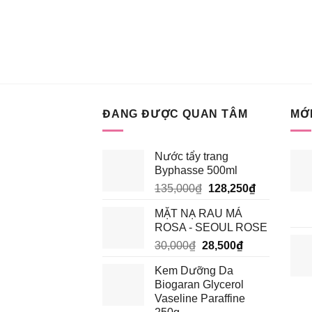
ĐANG ĐƯỢC QUAN TÂM
MỚI
Nước tẩy trang
Byphasse 500ml
Giá
Giá
135,000
₫
128,250
₫
gốc
hiện
MẶT NẠ RAU MÁ
là:
tại
ROSA - SEOUL ROSE
135,000₫.
là:
Giá
Giá
30,000
₫
28,500
₫
128,250₫.
gốc
hiện
Kem Dưỡng Da
là:
tại
Biogaran Glycerol
30,000₫.
là:
Vaseline Paraffine
28,500₫.