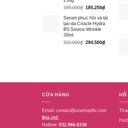
250g
Giá
Giá
195,000
₫
185,250
₫
gốc
hiện
Serum phục hồi và tái
là:
tại
tạo da Ciracle Hydra
195,000₫.
là:
B5 Source Wrinkle
185,250₫.
30ml
Giá
Giá
310,000
₫
294,500
₫
gốc
hiện
là:
tại
310,000₫.
là:
294,500₫.
CỬA HÀNG
HỖ
Email:
contact@urashop8x.com
Tha
Địa chỉ:
Hướ
Hotline:
032.966.8338