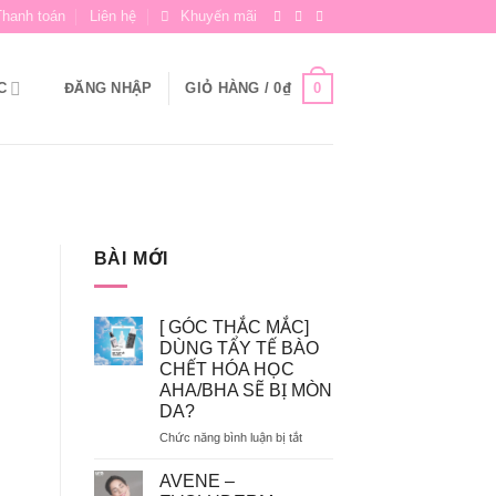
Thanh toán
Liên hệ
Khuyến mãi
0
C
ĐĂNG NHẬP
GIỎ HÀNG /
0
₫
BÀI MỚI
[ GÓC THẮC MẮC]
DÙNG TẨY TẾ BÀO
CHẾT HÓA HỌC
AHA/BHA SẼ BỊ MÒN
DA?
ở
Chức năng bình luận bị tắt
[
GÓC
AVENE –
THẮC