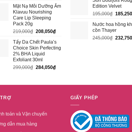
Son Bourjois Rou
gốc
hiện
là:
Mặt Nạ Môi Dưỡng Ẩm
Edition Velvet
là:
tại
210,000
Klavuu Nourishing
Giá
195,000₫.
là:
195,000
₫
185,25
Care Lip Sleeping
gốc
185,250₫.
Pack 20g
Nước hoa hồng k
là:
cồn Thayer
Giá
Giá
219,000
₫
208,050
₫
195,000
gốc
hiện
Giá
245,000
₫
232,75
Tẩy Da Chết Paula’s
là:
tại
gốc
Choice Skin Perfecting
219,000₫.
là:
là:
2% BHA Liquid
208,050₫.
245,000
Exfoliant 30ml
Giá
Giá
299,000
₫
284,050
₫
gốc
hiện
là:
tại
299,000₫.
là:
284,050₫.
 TRỢ
GIẤY PHÉP
nh toán và Vận chuyển
ng dẫn mua hàng