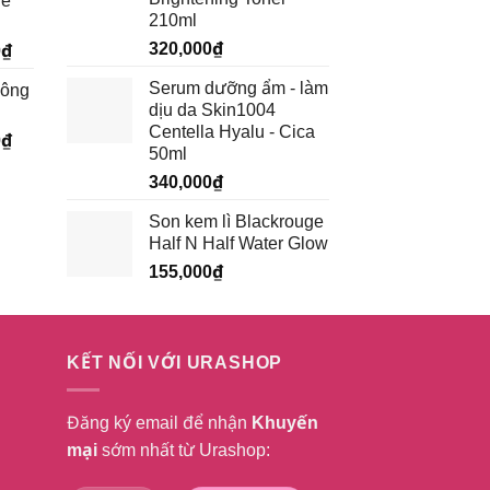
ge
tại
210ml
₫.
là:
320,000
₫
Giá
0
₫
199,500₫.
hiện
Serum dưỡng ẩm - làm
hông
tại
dịu da Skin1004
₫.
là:
Centella Hyalu - Cica
Giá
0
₫
185,250₫.
50ml
hiện
340,000
₫
tại
₫.
là:
Son kem lì Blackrouge
232,750₫.
Half N Half Water Glow
155,000
₫
KẾT NỐI VỚI URASHOP
Đăng ký email để nhận
Khuyến
mại
sớm nhất từ Urashop: