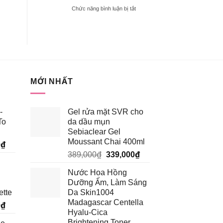
TRONG
ở
Chức năng bình luận bị tắt
BẢNG
[REVIEW]
MÀU
KEM
BLACK
CHỐNG
ROUGE
NẮNG
VERSION
VẬT
6?
LÝ
HAY
HÓA
MỚI NHẤT
HỌC
TỐT
HƠN?
-
Gel rửa mặt SVR cho
To
da dầu mụn
Sebiaclear Gel
Moussant Chai 400ml
Giá
0
₫
Giá
Giá
hiện
389,000
₫
339,000
₫
gốc
hiện
tại
Nước Hoa Hồng
là:
tại
₫.
là:
Dưỡng Ẩm, Làm Sáng
389,000₫.
là:
185,250₫.
ette
Da Skin1004
339,000₫.
Madagascar Centella
Giá
0
₫
Hyalu-Cica
hiện
Brightening Toner