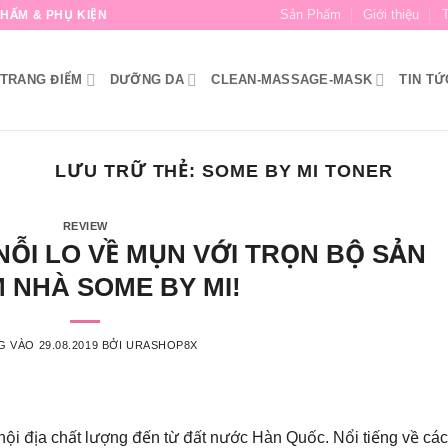
Sản Phẩm
Giới thiệu
HẨM & PHỤ KIỆN
TRANG ĐIỂM
DƯỠNG DA
CLEAN-MASSAGE-MASK
TIN TỨ
LƯU TRỮ THẺ:
SOME BY MI TONER
REVIEW
NỖI LO VỀ MỤN VỚI TRỌN BỘ SẢN
 NHÀ SOME BY MI!
G VÀO
29.08.2019
BỞI
URASHOP8X
ội địa chất lượng đến từ đất nước Hàn Quốc. Nổi tiếng về các