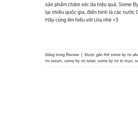
sản phẩm chăm sóc da hiệu quả, Some By M
tại nhiều quốc gia, điển hình là các nướ
Hãy cùng tìm hiểu với Ura nhé <3
Đăng trong
Review
|
Được gắn thẻ
some by mi aha
mi serum
,
some by mi toner
,
some by mi trị mụn
,
s