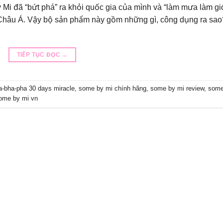
i đã “bứt phá” ra khỏi quốc gia của mình và “làm mưa làm gi
c Châu Á. Vậy bộ sản phẩm này gồm những gì, công dụng ra sao
TIẾP TỤC ĐỌC
→
-bha-pha 30 days miracle
,
some by mi chính hãng
,
some by mi review
,
some
ome by mi vn