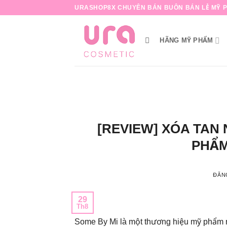
Bỏ
URASHOP8X CHUYÊN BÁN BUÔN BÁN LẺ MỸ P
qua
nội
HÃNG MỸ PHẨM
dung
[REVIEW] XÓA TAN 
PHẨM
ĐĂN
29
Th8
Some By Mi là một thương hiệu mỹ phẩm n