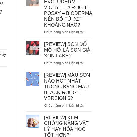
EVOLUDERM –
ó”
MẮC]
VICHY – LA ROCHE
DÙNG
?
POSAY – BIODERMA
TẨY
NÊN BỎ TÚI XỊT
TẾ
KHOÁNG NÀO?
BÀO
CHẾT
ở
Chức năng bình luận bị tắt
HÓA
AVENE
HỌC
–
[REVIEW] SON ĐỔ
AHA/BHA
EVOLUDERM
MỒ HÔI LÀ SON GIẢ,
SẼ
–
 by
SON FAKE?
BỊ
VICHY
MÒN
ở
Chức năng bình luận bị tắt
–
DA?
[REVIEW]
LA
SON
ROCHE
[REVIEW] MÀU SON
ĐỔ
POSAY
NÀO HOT NHẤT
MỒ
–
TRONG BẢNG MÀU
HÔI
BIODERMA
BLACK ROUGE
LÀ
NÊN
VERSION 6?
SON
BỎ
GIẢ,
TÚI
ở
Chức năng bình luận bị tắt
SON
XỊT
[REVIEW]
FAKE?
KHOÁNG
MÀU
[REVIEW] KEM
NÀO?
SON
CHỐNG NẮNG VẬT
NÀO
LÝ HAY HÓA HỌC
HOT
TỐT HƠN?
NHẤT