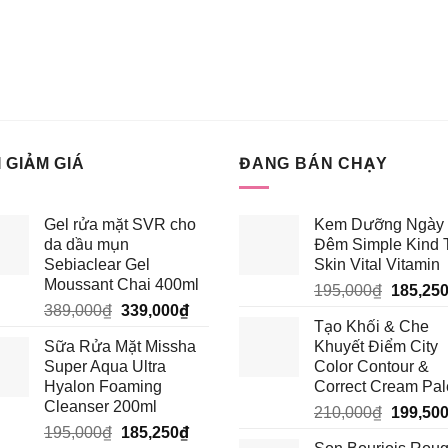
 GIẢM GIÁ
ĐANG BÁN CHẠY
Gel rửa mặt SVR cho
Kem Dưỡng Ngày 
da dầu mụn
Đêm Simple Kind 
Sebiaclear Gel
Skin Vital Vitamin
Moussant Chai 400ml
Giá
195,000
₫
185,25
Giá
Giá
389,000
₫
339,000
₫
gốc
Tạo Khối & Che
gốc
hiện
là:
Sữa Rửa Mặt Missha
Khuyết Điểm City
là:
tại
195,000
Super Aqua Ultra
Color Contour &
389,000₫.
là:
Hyalon Foaming
Correct Cream Pal
339,000₫.
Cleanser 200ml
Giá
210,000
₫
199,50
Giá
Giá
195,000
₫
185,250
₫
gốc