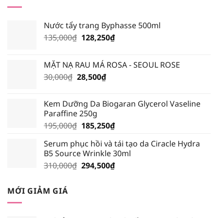
TỐT
HƠN?
Nước tẩy trang Byphasse 500ml
Giá
Giá
135,000
₫
128,250
₫
gốc
hiện
là:
tại
MẶT NẠ RAU MÁ ROSA - SEOUL ROSE
135,000₫.
là:
Giá
Giá
30,000
₫
28,500
₫
128,250₫.
gốc
hiện
là:
tại
Kem Dưỡng Da Biogaran Glycerol Vaseline
30,000₫.
là:
Paraffine 250g
28,500₫.
Giá
Giá
195,000
₫
185,250
₫
gốc
hiện
Serum phục hồi và tái tạo da Ciracle Hydra
là:
tại
B5 Source Wrinkle 30ml
195,000₫.
là:
Giá
Giá
310,000
₫
294,500
₫
185,250₫.
gốc
hiện
là:
tại
MỚI GIẢM GIÁ
310,000₫.
là:
294,500₫.