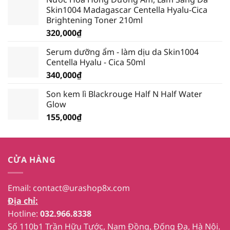
là:
tại
Skin1004 Madagascar Centella Hyalu-Cica
389,000₫.
là:
Brightening Toner 210ml
339,000₫.
320,000
₫
Serum dưỡng ẩm - làm dịu da Skin1004
Centella Hyalu - Cica 50ml
340,000
₫
Son kem lì Blackrouge Half N Half Water
Glow
155,000
₫
CỬA HÀNG
Email:
contact@urashop8x.com
Địa chỉ:
Hotline:
032.966.8338
Số 110b1 Trần Hữu Tước, Nam Đồng, Đống Đa, Hà Nội.