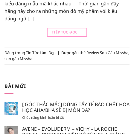
kiểu dáng mẫu mã khác nhau Thời gian gần đây
hãng này cho ra những món đồ mỹ phẩm với kiểu
dáng ngộ […]
TIẾP TỤC ĐỌC
→
Đăng trong
Tin Tức Làm Đẹp
|
Được gắn thẻ
Review Son Gấu Missha
,
son gấu Missha
BÀI MỚI
[ GÓC THẮC MẮC] DÙNG TẨY TẾ BÀO CHẾT HÓA
HỌC AHA/BHA SẼ BỊ MÒN DA?
ở
Chức năng bình luận bị tắt
[
GÓC
AVENE – EVOLUDERM – VICHY – LA ROCHE
THẮC