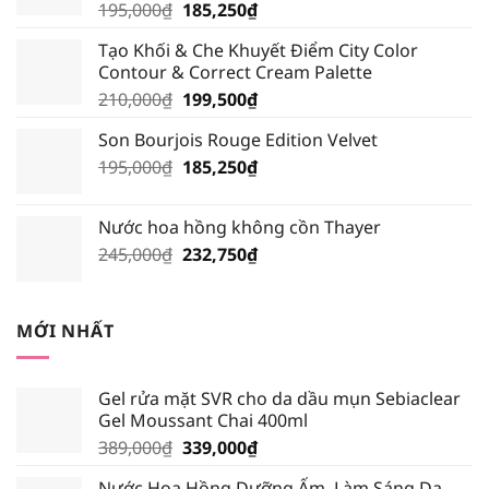
Giá
Giá
195,000
₫
185,250
₫
gốc
hiện
Tạo Khối & Che Khuyết Điểm City Color
là:
tại
Contour & Correct Cream Palette
195,000₫.
là:
Giá
Giá
210,000
₫
199,500
₫
185,250₫.
gốc
hiện
Son Bourjois Rouge Edition Velvet
là:
tại
Giá
Giá
195,000
₫
210,000₫.
185,250
₫
là:
gốc
hiện
199,500₫.
là:
tại
Nước hoa hồng không cồn Thayer
195,000₫.
là:
Giá
Giá
245,000
₫
232,750
₫
185,250₫.
gốc
hiện
là:
tại
245,000₫.
là:
MỚI NHẤT
232,750₫.
Gel rửa mặt SVR cho da dầu mụn Sebiaclear
Gel Moussant Chai 400ml
Giá
Giá
389,000
₫
339,000
₫
gốc
hiện
Nước Hoa Hồng Dưỡng Ẩm, Làm Sáng Da