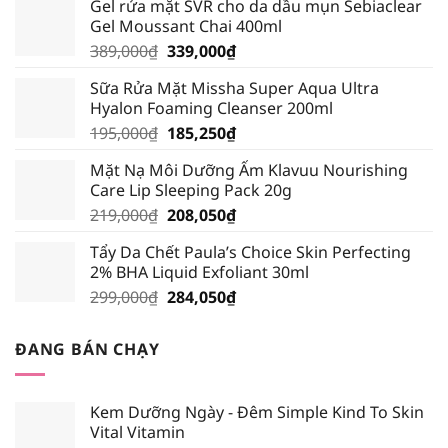
Gel rửa mặt SVR cho da dầu mụn Sebiaclear
Gel Moussant Chai 400ml
Giá
Giá
389,000
₫
339,000
₫
gốc
hiện
Sữa Rửa Mặt Missha Super Aqua Ultra
là:
tại
Hyalon Foaming Cleanser 200ml
389,000₫.
là:
Giá
Giá
195,000
₫
185,250
₫
339,000₫.
gốc
hiện
Mặt Nạ Môi Dưỡng Ẩm Klavuu Nourishing
là:
tại
Care Lip Sleeping Pack 20g
195,000₫.
là:
Giá
Giá
219,000
₫
208,050
₫
185,250₫.
gốc
hiện
Tẩy Da Chết Paula’s Choice Skin Perfecting
là:
tại
2% BHA Liquid Exfoliant 30ml
219,000₫.
là:
Giá
Giá
299,000
₫
284,050
₫
208,050₫.
gốc
hiện
là:
tại
ĐANG BÁN CHẠY
299,000₫.
là:
284,050₫.
Kem Dưỡng Ngày - Đêm Simple Kind To Skin
Vital Vitamin