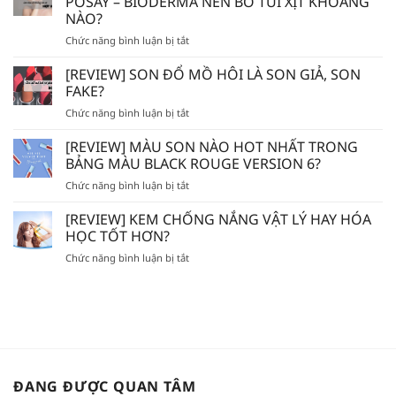
POSAY – BIODERMA NÊN BỎ TÚI XỊT KHOÁNG
MẮC]
NÀO?
DÙNG
ở
Chức năng bình luận bị tắt
TẨY
AVENE
TẾ
–
BÀO
[REVIEW] SON ĐỔ MỒ HÔI LÀ SON GIẢ, SON
EVOLUDERM
CHẾT
FAKE?
–
HÓA
ở
Chức năng bình luận bị tắt
VICHY
HỌC
[REVIEW]
–
AHA/BHA
SON
[REVIEW] MÀU SON NÀO HOT NHẤT TRONG
LA
SẼ
ĐỔ
ROCHE
BẢNG MÀU BLACK ROUGE VERSION 6?
BỊ
MỒ
POSAY
MÒN
ở
Chức năng bình luận bị tắt
HÔI
–
DA?
[REVIEW]
LÀ
BIODERMA
MÀU
[REVIEW] KEM CHỐNG NẮNG VẬT LÝ HAY HÓA
SON
NÊN
SON
GIẢ,
HỌC TỐT HƠN?
BỎ
NÀO
SON
TÚI
ở
Chức năng bình luận bị tắt
HOT
FAKE?
XỊT
[REVIEW]
NHẤT
KHOÁNG
KEM
TRONG
NÀO?
CHỐNG
BẢNG
NẮNG
MÀU
VẬT
BLACK
LÝ
ROUGE
HAY
VERSION
HÓA
6?
ĐANG ĐƯỢC QUAN TÂM
HỌC