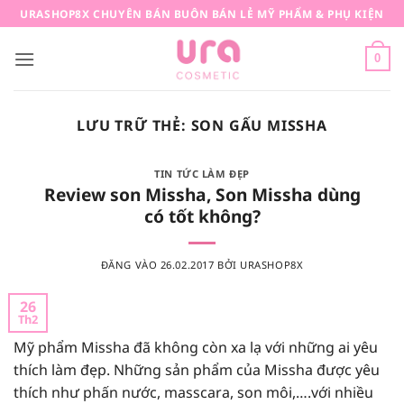
Bỏ
URASHOP8X CHUYÊN BÁN BUÔN BÁN LẺ MỸ PHẨM & PHỤ KIỆN
qua
nội
0
dung
LƯU TRỮ THẺ:
SON GẤU MISSHA
TIN TỨC LÀM ĐẸP
Review son Missha, Son Missha dùng
có tốt không?
ĐĂNG VÀO
26.02.2017
BỞI
URASHOP8X
26
Th2
Mỹ phẩm Missha đã không còn xa lạ với những ai yêu
thích làm đẹp. Những sản phẩm của Missha được yêu
thích như phấn nước, masscara, son môi,….với nhiều