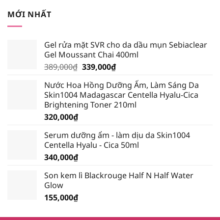
245,000₫.
là:
MỚI NHẤT
232,750₫.
Gel rửa mặt SVR cho da dầu mụn Sebiaclear
Gel Moussant Chai 400ml
Giá
Giá
389,000
₫
339,000
₫
gốc
hiện
Nước Hoa Hồng Dưỡng Ẩm, Làm Sáng Da
là:
tại
Skin1004 Madagascar Centella Hyalu-Cica
389,000₫.
là:
Brightening Toner 210ml
339,000₫.
320,000
₫
Serum dưỡng ẩm - làm dịu da Skin1004
Centella Hyalu - Cica 50ml
340,000
₫
Son kem lì Blackrouge Half N Half Water
Glow
155,000
₫