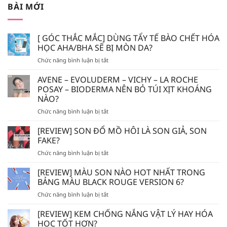
BÀI MỚI
[ GÓC THẮC MẮC] DÙNG TẨY TẾ BÀO CHẾT HÓA
HỌC AHA/BHA SẼ BỊ MÒN DA?
ở
Chức năng bình luận bị tắt
[
GÓC
AVENE – EVOLUDERM – VICHY – LA ROCHE
THẮC
POSAY – BIODERMA NÊN BỎ TÚI XỊT KHOÁNG
MẮC]
NÀO?
DÙNG
ở
Chức năng bình luận bị tắt
TẨY
AVENE
TẾ
–
BÀO
[REVIEW] SON ĐỔ MỒ HÔI LÀ SON GIẢ, SON
EVOLUDERM
CHẾT
FAKE?
–
HÓA
ở
Chức năng bình luận bị tắt
VICHY
HỌC
[REVIEW]
–
AHA/BHA
SON
[REVIEW] MÀU SON NÀO HOT NHẤT TRONG
LA
SẼ
ĐỔ
ROCHE
BẢNG MÀU BLACK ROUGE VERSION 6?
BỊ
MỒ
POSAY
MÒN
ở
Chức năng bình luận bị tắt
HÔI
–
DA?
[REVIEW]
LÀ
BIODERMA
MÀU
[REVIEW] KEM CHỐNG NẮNG VẬT LÝ HAY HÓA
SON
NÊN
SON
GIẢ,
HỌC TỐT HƠN?
BỎ