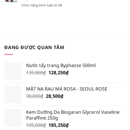
NÀO
SON
TÚI
ở
Chức năng bình luận bị tắt
HOT
FAKE?
XỊT
[REVIEW]
NHẤT
KHOÁNG
KEM
TRONG
NÀO?
CHỐNG
BẢNG
NẮNG
MÀU
VẬT
BLACK
LÝ
ROUGE
HAY
VERSION
HÓA
6?
ĐANG ĐƯỢC QUAN TÂM
HỌC
TỐT
HƠN?
Nước tẩy trang Byphasse 500ml
Giá
Giá
135,000
₫
128,250
₫
gốc
hiện
là:
tại
MẶT NẠ RAU MÁ ROSA - SEOUL ROSE
135,000₫.
là:
Giá
Giá
30,000
₫
28,500
₫
128,250₫.
gốc
hiện
là:
tại
Kem Dưỡng Da Biogaran Glycerol Vaseline
30,000₫.
là:
Paraffine 250g
28,500₫.
Giá
Giá
195,000
₫
185,250
₫