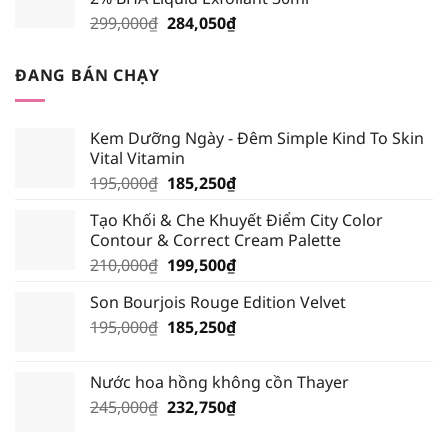
219,000₫.
là:
Giá
Giá
299,000
₫
284,050
₫
208,050₫.
gốc
hiện
là:
tại
ĐANG BÁN CHẠY
299,000₫.
là:
284,050₫.
Kem Dưỡng Ngày - Đêm Simple Kind To Skin
Vital Vitamin
Giá
Giá
195,000
₫
185,250
₫
gốc
hiện
Tạo Khối & Che Khuyết Điểm City Color
là:
tại
Contour & Correct Cream Palette
195,000₫.
là:
Giá
Giá
210,000
₫
199,500
₫
185,250₫.
gốc
hiện
Son Bourjois Rouge Edition Velvet
là:
tại
Giá
Giá
195,000
₫
210,000₫.
185,250
₫
là:
gốc
hiện
199,500₫.
là:
tại
Nước hoa hồng không cồn Thayer
195,000₫.
là:
Giá
Giá
245,000
₫
232,750
₫
185,250₫.
gốc
hiện
là:
tại