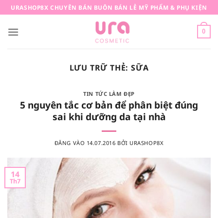
Bỏ
URASHOP8X CHUYÊN BÁN BUÔN BÁN LẺ MỸ PHẨM & PHỤ KIỆN
qua
nội
0
dung
LƯU TRỮ THẺ:
SỮA
TIN TỨC LÀM ĐẸP
5 nguyên tắc cơ bản để phân biệt đúng
sai khi dưỡng da tại nhà
ĐĂNG VÀO
14.07.2016
BỞI
URASHOP8X
14
Th7