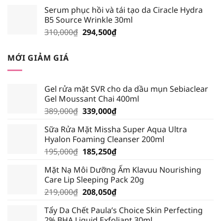
gốc
hiện
Serum phục hồi và tái tạo da Ciracle Hydra
là:
tại
B5 Source Wrinkle 30ml
195,000₫.
là:
Giá
Giá
310,000
₫
294,500
₫
185,250₫.
gốc
hiện
là:
tại
MỚI GIẢM GIÁ
310,000₫.
là:
294,500₫.
Gel rửa mặt SVR cho da dầu mụn Sebiaclear
Gel Moussant Chai 400ml
Giá
Giá
389,000
₫
339,000
₫
gốc
hiện
Sữa Rửa Mặt Missha Super Aqua Ultra
là:
tại
Hyalon Foaming Cleanser 200ml
389,000₫.
là:
Giá
Giá
195,000
₫
185,250
₫
339,000₫.
gốc
hiện
Mặt Nạ Môi Dưỡng Ẩm Klavuu Nourishing
là:
tại
Care Lip Sleeping Pack 20g
195,000₫.
là:
Giá
Giá
219,000
₫
208,050
₫
185,250₫.
gốc
hiện
Tẩy Da Chết Paula’s Choice Skin Perfecting
là:
tại
2% BHA Liquid Exfoliant 30ml