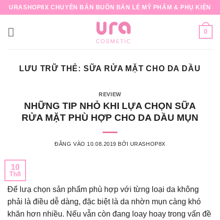
Bỏ
URASHOP8X CHUYÊN BÁN BUÔN BÁN LẺ MỸ PHẨM & PHỤ KIỆN
qua
nội
0
dung
LƯU TRỮ THẺ:
SỮA RỬA MẶT CHO DA DẦU
REVIEW
NHỮNG TIP NHỎ KHI LỰA CHỌN SỮA
RỬA MẶT PHÙ HỢP CHO DA DẦU MỤN
ĐĂNG VÀO
10.08.2019
BỞI
URASHOP8X
10
Th8
Để lưạ chọn sản phẩm phù hợp với từng loại da không
phải là điều dễ dàng, đặc biệt là da nhờn mụn càng khó
khăn hơn nhiều. Nếu vẫn còn đang loay hoay trong vấn đề