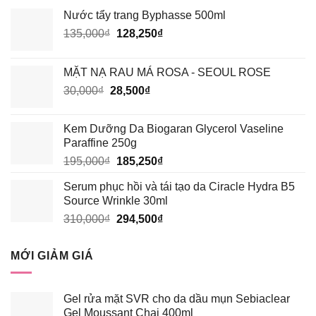
Nước tẩy trang Byphasse 500ml
Giá
Giá
135,000
₫
128,250
₫
gốc
hiện
là:
tại
MẶT NẠ RAU MÁ ROSA - SEOUL ROSE
135,000₫.
là:
Giá
Giá
30,000
₫
28,500
₫
128,250₫.
gốc
hiện
là:
tại
Kem Dưỡng Da Biogaran Glycerol Vaseline
30,000₫.
là:
Paraffine 250g
28,500₫.
Giá
Giá
195,000
₫
185,250
₫
gốc
hiện
Serum phục hồi và tái tạo da Ciracle Hydra B5
là:
tại
Source Wrinkle 30ml
195,000₫.
là:
Giá
Giá
310,000
₫
294,500
₫
185,250₫.
gốc
hiện
là:
tại
MỚI GIẢM GIÁ
310,000₫.
là:
294,500₫.
Gel rửa mặt SVR cho da dầu mụn Sebiaclear
Gel Moussant Chai 400ml