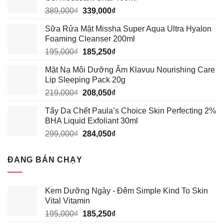
Giá
Giá
389,000
₫
339,000
₫
gốc
hiện
Sữa Rửa Mặt Missha Super Aqua Ultra Hyalon
là:
tại
Foaming Cleanser 200ml
389,000₫.
là:
Giá
Giá
195,000
₫
185,250
₫
339,000₫.
gốc
hiện
Mặt Nạ Môi Dưỡng Ẩm Klavuu Nourishing Care
là:
tại
Lip Sleeping Pack 20g
195,000₫.
là:
Giá
Giá
219,000
₫
208,050
₫
185,250₫.
gốc
hiện
Tẩy Da Chết Paula’s Choice Skin Perfecting 2%
là:
tại
BHA Liquid Exfoliant 30ml
219,000₫.
là:
Giá
Giá
299,000
₫
284,050
₫
208,050₫.
gốc
hiện
là:
tại
ĐANG BÁN CHẠY
299,000₫.
là:
284,050₫.
Kem Dưỡng Ngày - Đêm Simple Kind To Skin
Vital Vitamin
Giá
Giá
195,000
₫
185,250
₫
gốc
hiện