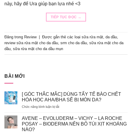
này, hãy để Ura giúp bạn lựa nhé <3
TIẾP TỤC ĐỌC
→
Đăng trong
Review
|
Được gắn thẻ
các loại sữa rửa mặt
,
da dầu
,
review sữa rửa mặt cho da dầu
,
srm cho da dầu
,
sữa rửa mặt cho da
dầu
,
sữa rửa mặt cho da dầu mụn
BÀI MỚI
[ GÓC THẮC MẮC] DÙNG TẨY TẾ BÀO CHẾT
HÓA HỌC AHA/BHA SẼ BỊ MÒN DA?
ở
Chức năng bình luận bị tắt
[
GÓC
AVENE – EVOLUDERM – VICHY – LA ROCHE
THẮC
POSAY – BIODERMA NÊN BỎ TÚI XỊT KHOÁNG
MẮC]
NÀO?
DÙNG