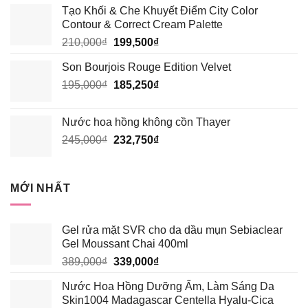
Tạo Khối & Che Khuyết Điểm City Color
là:
tại
Contour & Correct Cream Palette
195,000₫.
là:
Giá
Giá
210,000
₫
199,500
₫
185,250₫.
gốc
hiện
Son Bourjois Rouge Edition Velvet
là:
tại
Giá
Giá
195,000
₫
210,000₫.
185,250
₫
là:
gốc
hiện
199,500₫.
là:
tại
Nước hoa hồng không cồn Thayer
195,000₫.
là:
Giá
Giá
245,000
₫
232,750
₫
185,250₫.
gốc
hiện
là:
tại
245,000₫.
là:
MỚI NHẤT
232,750₫.
Gel rửa mặt SVR cho da dầu mụn Sebiaclear
Gel Moussant Chai 400ml
Giá
Giá
389,000
₫
339,000
₫
gốc
hiện
Nước Hoa Hồng Dưỡng Ẩm, Làm Sáng Da
là:
tại
Skin1004 Madagascar Centella Hyalu-Cica
389,000₫.
là: