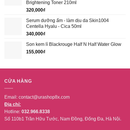
Brightening Toner 210ml
339,000₫.
320,000
₫
Serum dưỡng ẩm - làm dịu da Skin1004
Centella Hyalu - Cica 50ml
340,000
₫
Son kem lì Blackrouge Half N Half Water Glow
155,000
₫
CỬA HÀNG
Email:
contact@urashop8x.com
Địa chỉ:
Hotline:
032.966.8338
Số 110b1 Trần Hữu Tước, Nam Đồng, Đống Đa, Hà Nội.