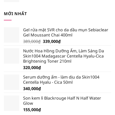
gốc
hiện
là:
tại
245,000₫.
là:
MỚI NHẤT
232,750₫.
Gel rửa mặt SVR cho da dầu mụn Sebiaclear
Gel Moussant Chai 400ml
Giá
Giá
389,000
₫
339,000
₫
gốc
hiện
Nước Hoa Hồng Dưỡng Ẩm, Làm Sáng Da
là:
tại
Skin1004 Madagascar Centella Hyalu-Cica
389,000₫.
là:
Brightening Toner 210ml
339,000₫.
320,000
₫
Serum dưỡng ẩm - làm dịu da Skin1004
Centella Hyalu - Cica 50ml
340,000
₫
Son kem lì Blackrouge Half N Half Water
Glow
155,000
₫