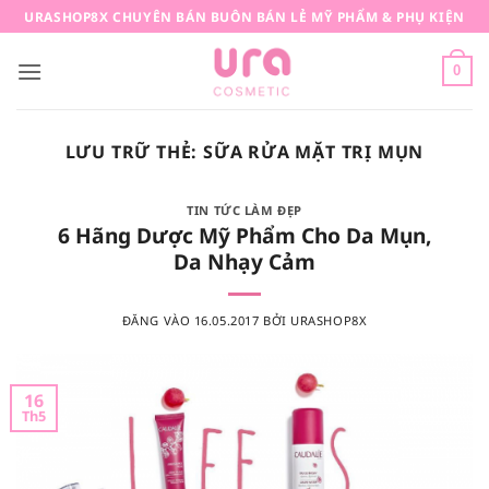
Bỏ
URASHOP8X CHUYÊN BÁN BUÔN BÁN LẺ MỸ PHẨM & PHỤ KIỆN
qua
nội
0
dung
LƯU TRỮ THẺ:
SỮA RỬA MẶT TRỊ MỤN
TIN TỨC LÀM ĐẸP
6 Hãng Dược Mỹ Phẩm Cho Da Mụn,
Da Nhạy Cảm
ĐĂNG VÀO
16.05.2017
BỞI
URASHOP8X
16
Th5