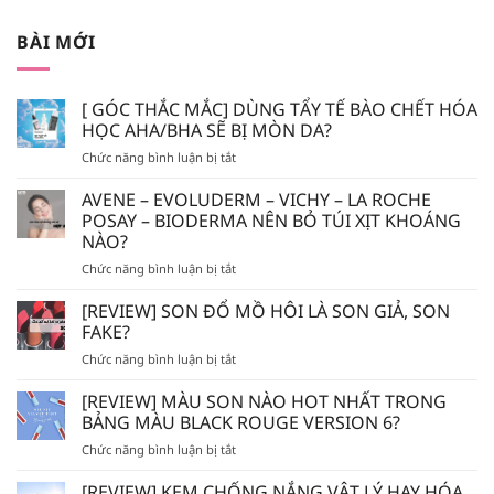
BÀI MỚI
[ GÓC THẮC MẮC] DÙNG TẨY TẾ BÀO CHẾT HÓA
HỌC AHA/BHA SẼ BỊ MÒN DA?
ở
Chức năng bình luận bị tắt
[
GÓC
AVENE – EVOLUDERM – VICHY – LA ROCHE
THẮC
POSAY – BIODERMA NÊN BỎ TÚI XỊT KHOÁNG
MẮC]
NÀO?
DÙNG
ở
Chức năng bình luận bị tắt
TẨY
AVENE
TẾ
–
BÀO
[REVIEW] SON ĐỔ MỒ HÔI LÀ SON GIẢ, SON
EVOLUDERM
CHẾT
FAKE?
–
HÓA
ở
Chức năng bình luận bị tắt
VICHY
HỌC
[REVIEW]
–
AHA/BHA
SON
[REVIEW] MÀU SON NÀO HOT NHẤT TRONG
LA
SẼ
ĐỔ
ROCHE
BẢNG MÀU BLACK ROUGE VERSION 6?
BỊ
MỒ
POSAY
MÒN
ở
Chức năng bình luận bị tắt
HÔI
–
DA?
[REVIEW]
LÀ
BIODERMA
MÀU
[REVIEW] KEM CHỐNG NẮNG VẬT LÝ HAY HÓA
SON
NÊN