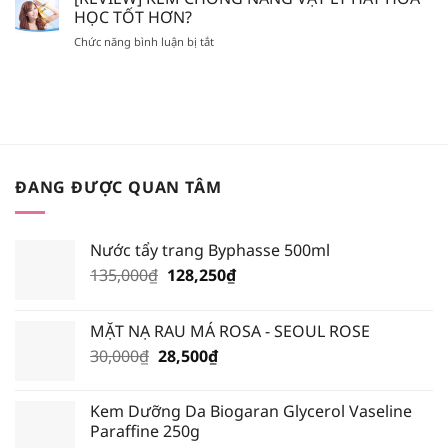
SON
GIẢ,
HỌC TỐT HƠN?
BỎ
NÀO
SON
TÚI
ở
Chức năng bình luận bị tắt
HOT
FAKE?
XỊT
[REVIEW]
NHẤT
KHOÁNG
KEM
TRONG
NÀO?
CHỐNG
BẢNG
NẮNG
MÀU
VẬT
BLACK
LÝ
ROUGE
HAY
VERSION
HÓA
6?
ĐANG ĐƯỢC QUAN TÂM
HỌC
TỐT
HƠN?
Nước tẩy trang Byphasse 500ml
Giá
Giá
135,000
₫
128,250
₫
gốc
hiện
là:
tại
MẶT NẠ RAU MÁ ROSA - SEOUL ROSE
135,000₫.
là:
Giá
Giá
30,000
₫
28,500
₫
128,250₫.
gốc
hiện
là:
tại
Kem Dưỡng Da Biogaran Glycerol Vaseline
30,000₫.
là:
Paraffine 250g
28,500₫.