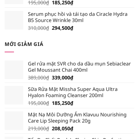
Giá
Giá
195,000
₫
185,250
₫
gốc
hiện
Serum phục hồi và tái tạo da Ciracle Hydra
là:
tại
B5 Source Wrinkle 30ml
195,000₫.
là:
Giá
Giá
310,000
₫
294,500
₫
185,250₫.
gốc
hiện
là:
tại
MỚI GIẢM GIÁ
310,000₫.
là:
294,500₫.
Gel rửa mặt SVR cho da dầu mụn Sebiaclear
Gel Moussant Chai 400ml
Giá
Giá
389,000
₫
339,000
₫
gốc
hiện
Sữa Rửa Mặt Missha Super Aqua Ultra
là:
tại
Hyalon Foaming Cleanser 200ml
389,000₫.
là:
Giá
Giá
195,000
₫
185,250
₫
339,000₫.
gốc
hiện
Mặt Nạ Môi Dưỡng Ẩm Klavuu Nourishing
là:
tại
Care Lip Sleeping Pack 20g
195,000₫.
là:
Giá
Giá
219,000
₫
208,050
₫
185,250₫.
gốc
hiện