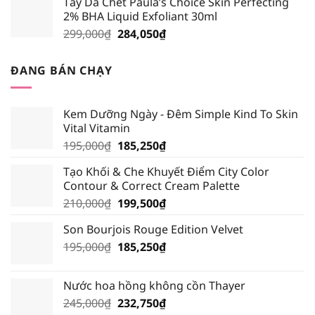
Tẩy Da Chết Paula’s Choice Skin Perfecting
là:
tại
2% BHA Liquid Exfoliant 30ml
219,000₫.
là:
Giá
Giá
299,000
₫
284,050
₫
208,050₫.
gốc
hiện
là:
tại
ĐANG BÁN CHẠY
299,000₫.
là:
284,050₫.
Kem Dưỡng Ngày - Đêm Simple Kind To Skin
Vital Vitamin
Giá
Giá
195,000
₫
185,250
₫
gốc
hiện
Tạo Khối & Che Khuyết Điểm City Color
là:
tại
Contour & Correct Cream Palette
195,000₫.
là:
Giá
Giá
210,000
₫
199,500
₫
185,250₫.
gốc
hiện
Son Bourjois Rouge Edition Velvet
là:
tại
Giá
Giá
195,000
₫
210,000₫.
185,250
₫
là:
gốc
hiện
199,500₫.
là:
tại
Nước hoa hồng không cồn Thayer
195,000₫.
là:
Giá
Giá
245,000
₫
232,750
₫
185,250₫.