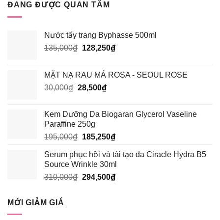
6?
ĐANG ĐƯỢC QUAN TÂM
HỌC
TỐT
HƠN?
Nước tẩy trang Byphasse 500ml
Giá
Giá
135,000
₫
128,250
₫
gốc
hiện
là:
tại
MẶT NẠ RAU MÁ ROSA - SEOUL ROSE
135,000₫.
là:
Giá
Giá
30,000
₫
28,500
₫
128,250₫.
gốc
hiện
là:
tại
Kem Dưỡng Da Biogaran Glycerol Vaseline
30,000₫.
là:
Paraffine 250g
28,500₫.
Giá
Giá
195,000
₫
185,250
₫
gốc
hiện
Serum phục hồi và tái tạo da Ciracle Hydra B5
là:
tại
Source Wrinkle 30ml
195,000₫.
là:
Giá
Giá
310,000
₫
294,500
₫
185,250₫.
gốc
hiện
là:
tại
MỚI GIẢM GIÁ
310,000₫.
là:
294,500₫.