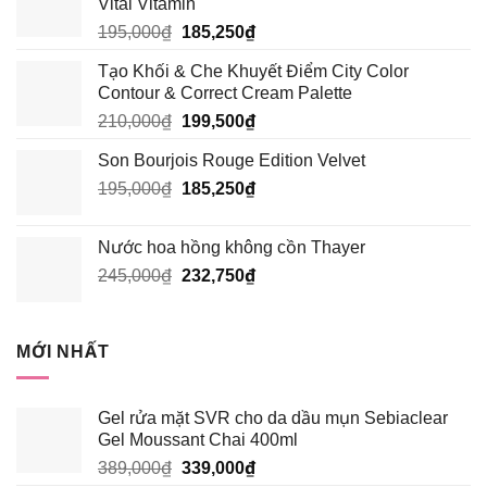
Vital Vitamin
Giá
Giá
195,000
₫
185,250
₫
gốc
hiện
Tạo Khối & Che Khuyết Điểm City Color
là:
tại
Contour & Correct Cream Palette
195,000₫.
là:
Giá
Giá
210,000
₫
199,500
₫
185,250₫.
gốc
hiện
Son Bourjois Rouge Edition Velvet
là:
tại
Giá
Giá
195,000
₫
210,000₫.
185,250
₫
là:
gốc
hiện
199,500₫.
là:
tại
Nước hoa hồng không cồn Thayer
195,000₫.
là:
Giá
Giá
245,000
₫
232,750
₫
185,250₫.
gốc
hiện
là:
tại
245,000₫.
là:
MỚI NHẤT
232,750₫.
Gel rửa mặt SVR cho da dầu mụn Sebiaclear
Gel Moussant Chai 400ml
Giá
Giá
389,000
₫
339,000
₫