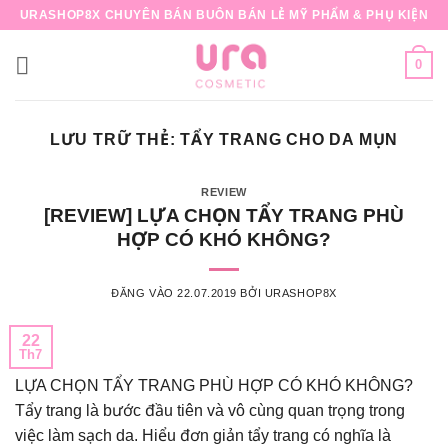
Bỏ
URASHOP8X CHUYÊN BÁN BUÔN BÁN LẺ MỸ PHẨM & PHỤ KIỆN
qua
nội
0
dung
LƯU TRỮ THẺ:
TẨY TRANG CHO DA MỤN
REVIEW
[REVIEW] LỰA CHỌN TẨY TRANG PHÙ
HỢP CÓ KHÓ KHÔNG?
ĐĂNG VÀO
22.07.2019
BỞI
URASHOP8X
22
Th7
LỰA CHỌN TẨY TRANG PHÙ HỢP CÓ KHÓ KHÔNG?
Tẩy trang là bước đầu tiên và vô cùng quan trọng trong
việc làm sạch da. Hiểu đơn giản tẩy trang có nghĩa là