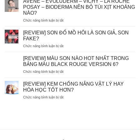
AVENE – EVOLUDERM – VICHY – LA ROCHE
THẮC
POSAY – BIODERMA NÊN BỎ TÚI XỊT KHOÁNG
MẮC]
NÀO?
DÙNG
ở
Chức năng bình luận bị tắt
TẨY
AVENE
TẾ
–
BÀO
[REVIEW] SON ĐỔ MỒ HÔI LÀ SON GIẢ, SON
EVOLUDERM
CHẾT
FAKE?
–
HÓA
ở
Chức năng bình luận bị tắt
VICHY
HỌC
[REVIEW]
–
AHA/BHA
SON
LA
[REVIEW] MÀU SON NÀO HOT NHẤT TRONG
SẼ
ĐỔ
ROCHE
BỊ
BẢNG MÀU BLACK ROUGE VERSION 6?
MỒ
POSAY
MÒN
ở
Chức năng bình luận bị tắt
HÔI
–
DA?
[REVIEW]
LÀ
BIODERMA
MÀU
SON
[REVIEW] KEM CHỐNG NẮNG VẬT LÝ HAY
NÊN
SON
GIẢ,
HÓA HỌC TỐT HƠN?
BỎ
NÀO
SON
TÚI
ở
Chức năng bình luận bị tắt
HOT
FAKE?
XỊT
[REVIEW]
NHẤT
KHOÁNG
KEM
TRONG
NÀO?
CHỐNG
BẢNG
NẮNG
MÀU
VẬT
BLACK
LÝ
ROUGE
HAY
VERSION
HÓA