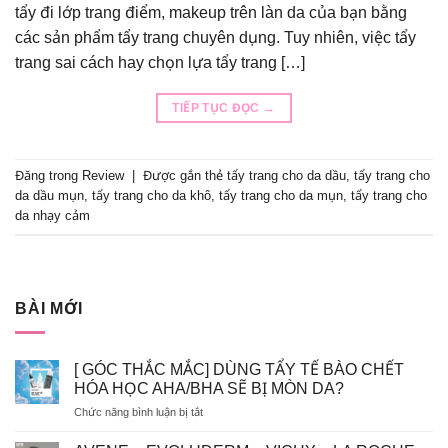
tẩy đi lớp trang điểm, makeup trên làn da của bạn bằng
các sản phẩm tẩy trang chuyên dụng. Tuy nhiên, việc tẩy
trang sai cách hay chọn lựa tẩy trang […]
TIẾP TỤC ĐỌC
→
Đăng trong
Review
|
Được gắn thẻ
tẩy trang cho da dầu
,
tẩy trang cho
da dầu mụn
,
tẩy trang cho da khô
,
tẩy trang cho da mụn
,
tẩy trang cho
da nhạy cảm
BÀI MỚI
[ GÓC THẮC MẮC] DÙNG TẨY TẾ BÀO CHẾT
HÓA HỌC AHA/BHA SẼ BỊ MÒN DA?
ở
Chức năng bình luận bị tắt
[
GÓC