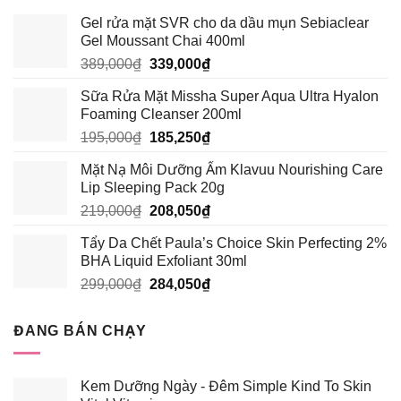
Gel rửa mặt SVR cho da dầu mụn Sebiaclear
Gel Moussant Chai 400ml
Giá
Giá
389,000
₫
339,000
₫
gốc
hiện
Sữa Rửa Mặt Missha Super Aqua Ultra Hyalon
là:
tại
Foaming Cleanser 200ml
389,000₫.
là:
Giá
Giá
195,000
₫
185,250
₫
339,000₫.
gốc
hiện
Mặt Nạ Môi Dưỡng Ẩm Klavuu Nourishing Care
là:
tại
Lip Sleeping Pack 20g
195,000₫.
là:
Giá
Giá
219,000
₫
208,050
₫
185,250₫.
gốc
hiện
Tẩy Da Chết Paula’s Choice Skin Perfecting 2%
là:
tại
BHA Liquid Exfoliant 30ml
219,000₫.
là:
Giá
Giá
299,000
₫
284,050
₫
208,050₫.
gốc
hiện
là:
tại
ĐANG BÁN CHẠY
299,000₫.
là:
284,050₫.
Kem Dưỡng Ngày - Đêm Simple Kind To Skin