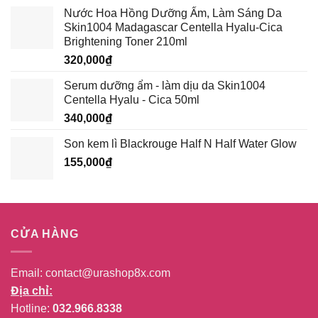
gốc
hiện
Nước Hoa Hồng Dưỡng Ẩm, Làm Sáng Da
là:
tại
Skin1004 Madagascar Centella Hyalu-Cica
389,000₫.
là:
Brightening Toner 210ml
339,000₫.
320,000
₫
Serum dưỡng ẩm - làm dịu da Skin1004
Centella Hyalu - Cica 50ml
340,000
₫
Son kem lì Blackrouge Half N Half Water Glow
155,000
₫
CỬA HÀNG
Email:
contact@urashop8x.com
Địa chỉ:
Hotline:
032.966.8338