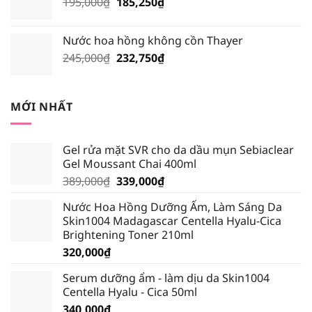
Giá
Giá
195,000
₫
210,000₫.
185,250
₫
là:
gốc
hiện
199,500₫.
là:
tại
Nước hoa hồng không cồn Thayer
195,000₫.
là:
Giá
Giá
245,000
₫
232,750
₫
185,250₫.
gốc
hiện
là:
tại
245,000₫.
là:
MỚI NHẤT
232,750₫.
Gel rửa mặt SVR cho da dầu mụn Sebiaclear
Gel Moussant Chai 400ml
Giá
Giá
389,000
₫
339,000
₫
gốc
hiện
Nước Hoa Hồng Dưỡng Ẩm, Làm Sáng Da
là:
tại
Skin1004 Madagascar Centella Hyalu-Cica
389,000₫.
là:
Brightening Toner 210ml
339,000₫.
320,000
₫
Serum dưỡng ẩm - làm dịu da Skin1004
Centella Hyalu - Cica 50ml
340,000
₫