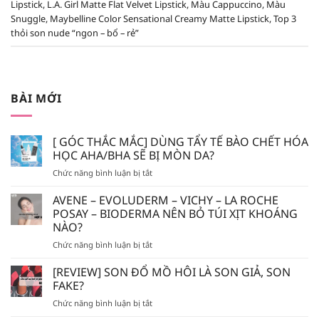
Lipstick
,
L.A. Girl Matte Flat Velvet Lipstick
,
Màu Cappuccino
,
Màu
Snuggle
,
Maybelline Color Sensational Creamy Matte Lipstick
,
Top 3
thỏi son nude “ngon – bổ – rẻ”
BÀI MỚI
[ GÓC THẮC MẮC] DÙNG TẨY TẾ BÀO CHẾT HÓA
HỌC AHA/BHA SẼ BỊ MÒN DA?
ở
Chức năng bình luận bị tắt
[
GÓC
AVENE – EVOLUDERM – VICHY – LA ROCHE
THẮC
POSAY – BIODERMA NÊN BỎ TÚI XỊT KHOÁNG
MẮC]
NÀO?
DÙNG
ở
Chức năng bình luận bị tắt
TẨY
AVENE
TẾ
–
BÀO
[REVIEW] SON ĐỔ MỒ HÔI LÀ SON GIẢ, SON
EVOLUDERM
CHẾT
FAKE?
–
HÓA
ở
Chức năng bình luận bị tắt
VICHY
HỌC
[REVIEW]
–
AHA/BHA