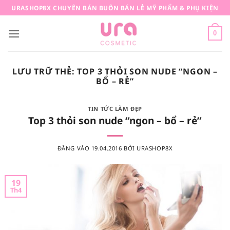
Bỏ
URASHOP8X CHUYÊN BÁN BUÔN BÁN LẺ MỸ PHẨM & PHỤ KIỆN
qua
nội
0
dung
LƯU TRỮ THẺ:
TOP 3 THỎI SON NUDE “NGON –
BỔ – RẺ”
TIN TỨC LÀM ĐẸP
Top 3 thỏi son nude “ngon – bổ – rẻ”
ĐĂNG VÀO
19.04.2016
BỞI
URASHOP8X
19
Th4