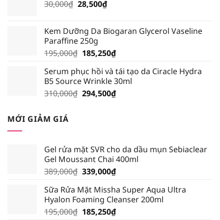
Giá
Giá
30,000
₫
28,500
₫
128,250₫.
gốc
hiện
là:
tại
Kem Dưỡng Da Biogaran Glycerol Vaseline
30,000₫.
là:
Paraffine 250g
28,500₫.
Giá
Giá
195,000
₫
185,250
₫
gốc
hiện
Serum phục hồi và tái tạo da Ciracle Hydra
là:
tại
B5 Source Wrinkle 30ml
195,000₫.
là:
Giá
Giá
310,000
₫
294,500
₫
185,250₫.
gốc
hiện
là:
tại
MỚI GIẢM GIÁ
310,000₫.
là:
294,500₫.
Gel rửa mặt SVR cho da dầu mụn Sebiaclear
Gel Moussant Chai 400ml
Giá
Giá
389,000
₫
339,000
₫
gốc
hiện
Sữa Rửa Mặt Missha Super Aqua Ultra
là:
tại
Hyalon Foaming Cleanser 200ml
389,000₫.
là:
Giá
Giá
195,000
₫
185,250
₫
339,000₫.