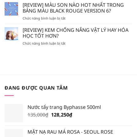
SON
[REVIEW] MÀU SON NÀO HOT NHẤT TRONG
LA
SẼ
ĐỔ
ROCHE
BẢNG MÀU BLACK ROUGE VERSION 6?
BỊ
MỒ
POSAY
MÒN
ở
Chức năng bình luận bị tắt
HÔI
–
DA?
[REVIEW]
LÀ
BIODERMA
MÀU
[REVIEW] KEM CHỐNG NẮNG VẬT LÝ HAY HÓA
SON
NÊN
SON
GIẢ,
HỌC TỐT HƠN?
BỎ
NÀO
SON
TÚI
ở
Chức năng bình luận bị tắt
HOT
FAKE?
XỊT
[REVIEW]
NHẤT
KHOÁNG
KEM
TRONG
NÀO?
CHỐNG
BẢNG
NẮNG
MÀU
VẬT
BLACK
LÝ
ROUGE
HAY
VERSION
HÓA
6?
ĐANG ĐƯỢC QUAN TÂM
HỌC
TỐT
HƠN?
Nước tẩy trang Byphasse 500ml
Giá
Giá
135,000
₫
128,250
₫
gốc
hiện
là:
tại
MẶT NẠ RAU MÁ ROSA - SEOUL ROSE
135,000₫.
là: