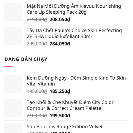
gốc
hiện
Mặt Nạ Môi Dưỡng Ẩm Klavuu Nourishing
là:
tại
Care Lip Sleeping Pack 20g
195,000₫.
là:
Giá
Giá
219,000
₫
208,050
₫
185,250₫.
gốc
hiện
Tẩy Da Chết Paula’s Choice Skin Perfecting
là:
tại
2% BHA Liquid Exfoliant 30ml
219,000₫.
là:
Giá
Giá
299,000
₫
284,050
₫
208,050₫.
gốc
hiện
là:
tại
ĐANG BÁN CHẠY
299,000₫.
là:
284,050₫.
Kem Dưỡng Ngày - Đêm Simple Kind To Skin
Vital Vitamin
Giá
Giá
195,000
₫
185,250
₫
gốc
hiện
Tạo Khối & Che Khuyết Điểm City Color
là:
tại
Contour & Correct Cream Palette
195,000₫.
là:
Giá
Giá
210,000
₫
199,500
₫
185,250₫.
gốc
hiện
Son Bourjois Rouge Edition Velvet
là:
tại