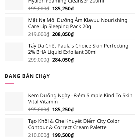
Hyalon Foaming Cleanser 200ml
389,000₫.
là:
Giá
Giá
195,000
₫
185,250
₫
339,000₫.
gốc
hiện
Mặt Nạ Môi Dưỡng Ẩm Klavuu Nourishing
là:
tại
Care Lip Sleeping Pack 20g
195,000₫.
là:
Giá
Giá
219,000
₫
208,050
₫
185,250₫.
gốc
hiện
Tẩy Da Chết Paula’s Choice Skin Perfecting
là:
tại
2% BHA Liquid Exfoliant 30ml
219,000₫.
là:
Giá
Giá
299,000
₫
284,050
₫
208,050₫.
gốc
hiện
là:
tại
ĐANG BÁN CHẠY
299,000₫.
là:
284,050₫.
Kem Dưỡng Ngày - Đêm Simple Kind To Skin
Vital Vitamin
Giá
Giá
195,000
₫
185,250
₫
gốc
hiện
Tạo Khối & Che Khuyết Điểm City Color
là:
tại
Contour & Correct Cream Palette
195,000₫.
là:
Giá
Giá
210,000
₫
199,500
₫
185,250₫.