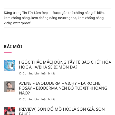
Đăng trong
Tin Tức Làm Đẹp
|
Được gắn thẻ
chống nắng đi biển
,
kem chống nắng
,
kem chống nắng neutrogena
,
kem chống nắng
vichy
,
waterproof
BÀI MỚI
[ GÓC THẮC MẮC] DÙNG TẨY TẾ BÀO CHẾT HÓA
HỌC AHA/BHA SẼ BỊ MÒN DA?
ở
Chức năng bình luận bị tắt
[
GÓC
AVENE – EVOLUDERM – VICHY – LA ROCHE
THẮC
POSAY – BIODERMA NÊN BỎ TÚI XỊT KHOÁNG
MẮC]
NÀO?
DÙNG
ở
Chức năng bình luận bị tắt
TẨY
AVENE
TẾ
–
BÀO
[REVIEW] SON ĐỔ MỒ HÔI LÀ SON GIẢ, SON
EVOLUDERM
CHẾT
FAKE?