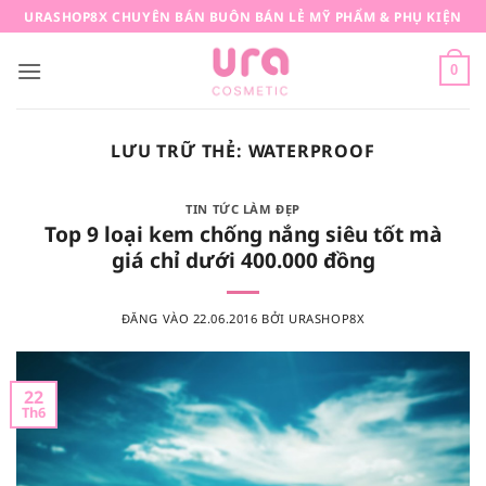
Bỏ
URASHOP8X CHUYÊN BÁN BUÔN BÁN LẺ MỸ PHẨM & PHỤ KIỆN
qua
nội
0
dung
LƯU TRỮ THẺ:
WATERPROOF
TIN TỨC LÀM ĐẸP
Top 9 loại kem chống nắng siêu tốt mà
giá chỉ dưới 400.000 đồng
ĐĂNG VÀO
22.06.2016
BỞI
URASHOP8X
22
Th6