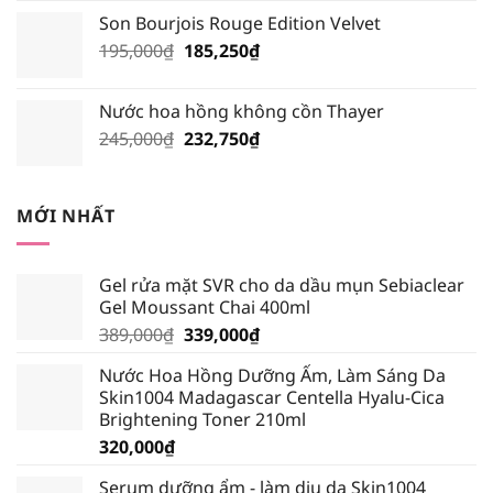
gốc
hiện
Son Bourjois Rouge Edition Velvet
là:
tại
Giá
Giá
195,000
₫
210,000₫.
185,250
₫
là:
gốc
hiện
199,500₫.
là:
tại
Nước hoa hồng không cồn Thayer
195,000₫.
là:
Giá
Giá
245,000
₫
232,750
₫
185,250₫.
gốc
hiện
là:
tại
245,000₫.
là:
MỚI NHẤT
232,750₫.
Gel rửa mặt SVR cho da dầu mụn Sebiaclear
Gel Moussant Chai 400ml
Giá
Giá
389,000
₫
339,000
₫
gốc
hiện
Nước Hoa Hồng Dưỡng Ẩm, Làm Sáng Da
là:
tại
Skin1004 Madagascar Centella Hyalu-Cica
389,000₫.
là:
Brightening Toner 210ml
339,000₫.
320,000
₫
Serum dưỡng ẩm - làm dịu da Skin1004