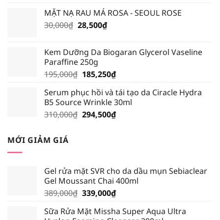
là:
tại
MẶT NẠ RAU MÁ ROSA - SEOUL ROSE
135,000₫.
là:
Giá
Giá
30,000
₫
28,500
₫
128,250₫.
gốc
hiện
là:
tại
Kem Dưỡng Da Biogaran Glycerol Vaseline
30,000₫.
là:
Paraffine 250g
28,500₫.
Giá
Giá
195,000
₫
185,250
₫
gốc
hiện
Serum phục hồi và tái tạo da Ciracle Hydra
là:
tại
B5 Source Wrinkle 30ml
195,000₫.
là:
Giá
Giá
310,000
₫
294,500
₫
185,250₫.
gốc
hiện
là:
tại
MỚI GIẢM GIÁ
310,000₫.
là:
294,500₫.
Gel rửa mặt SVR cho da dầu mụn Sebiaclear
Gel Moussant Chai 400ml
Giá
Giá
389,000
₫
339,000
₫
gốc
hiện
Sữa Rửa Mặt Missha Super Aqua Ultra
là:
tại