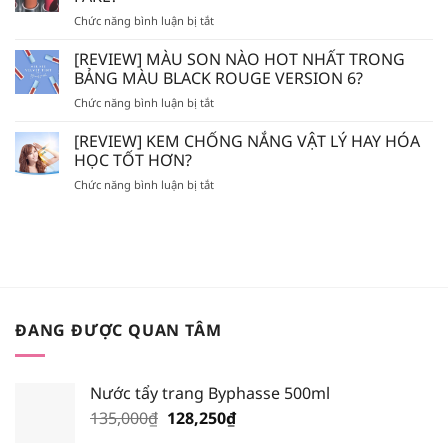
–
HÓA
ở
Chức năng bình luận bị tắt
VICHY
HỌC
[REVIEW]
–
AHA/BHA
SON
[REVIEW] MÀU SON NÀO HOT NHẤT TRONG
LA
SẼ
ĐỔ
ROCHE
BẢNG MÀU BLACK ROUGE VERSION 6?
BỊ
MỒ
POSAY
MÒN
ở
Chức năng bình luận bị tắt
HÔI
–
DA?
[REVIEW]
LÀ
BIODERMA
MÀU
[REVIEW] KEM CHỐNG NẮNG VẬT LÝ HAY HÓA
SON
NÊN
SON
GIẢ,
HỌC TỐT HƠN?
BỎ
NÀO
SON
TÚI
ở
Chức năng bình luận bị tắt
HOT
FAKE?
XỊT
[REVIEW]
NHẤT
KHOÁNG
KEM
TRONG
NÀO?
CHỐNG
BẢNG
NẮNG
MÀU
VẬT
BLACK
LÝ
ROUGE
HAY
VERSION
HÓA
6?
ĐANG ĐƯỢC QUAN TÂM
HỌC
TỐT
HƠN?
Nước tẩy trang Byphasse 500ml
Giá
Giá
135,000
₫
128,250
₫
gốc
hiện