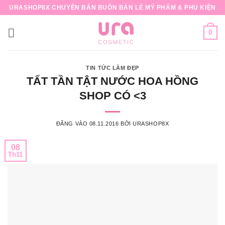
Bỏ
URASHOP8X CHUYÊN BÁN BUÔN BÁN LẺ MỸ PHẨM & PHỤ KIỆN
qua
nội
0
dung
TIN TỨC LÀM ĐẸP
TẤT TẦN TẬT NƯỚC HOA HỒNG
SHOP CÓ <3
ĐĂNG VÀO
08.11.2016
BỞI
URASHOP8X
08
Th11