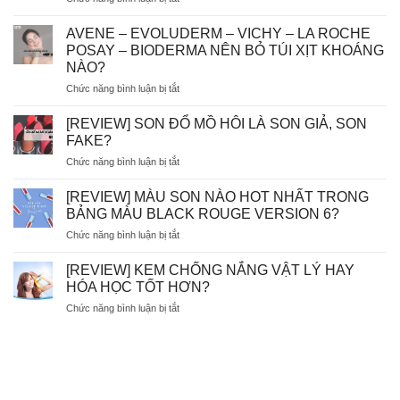
[
GÓC
AVENE – EVOLUDERM – VICHY – LA ROCHE
THẮC
POSAY – BIODERMA NÊN BỎ TÚI XỊT KHOÁNG
MẮC]
NÀO?
DÙNG
ở
Chức năng bình luận bị tắt
TẨY
AVENE
TẾ
–
BÀO
[REVIEW] SON ĐỔ MỒ HÔI LÀ SON GIẢ, SON
EVOLUDERM
CHẾT
FAKE?
–
HÓA
ở
Chức năng bình luận bị tắt
VICHY
HỌC
[REVIEW]
–
AHA/BHA
SON
LA
[REVIEW] MÀU SON NÀO HOT NHẤT TRONG
SẼ
ĐỔ
ROCHE
BỊ
BẢNG MÀU BLACK ROUGE VERSION 6?
MỒ
POSAY
MÒN
ở
Chức năng bình luận bị tắt
HÔI
–
DA?
[REVIEW]
LÀ
BIODERMA
MÀU
SON
[REVIEW] KEM CHỐNG NẮNG VẬT LÝ HAY
NÊN
SON
GIẢ,
HÓA HỌC TỐT HƠN?
BỎ
NÀO
SON
TÚI
ở
Chức năng bình luận bị tắt
HOT
FAKE?
XỊT
[REVIEW]
NHẤT
KHOÁNG
KEM
TRONG
NÀO?
CHỐNG
BẢNG
NẮNG
MÀU
VẬT
BLACK
LÝ