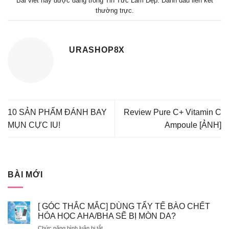
Bài viết này được đăng trong
Tin Tức Làm Đẹp
. Đánh dấu
liên kết
thường trực
.
URASHOP8X
10 SẢN PHẨM ĐÁNH BAY
Review Pure C+ Vitamin C
MỤN CỰC IU!
Ampoule [ẢNH]
BÀI MỚI
[ GÓC THẮC MẮC] DÙNG TẨY TẾ BÀO CHẾT
HÓA HỌC AHA/BHA SẼ BỊ MÒN DA?
ở
Chức năng bình luận bị tắt