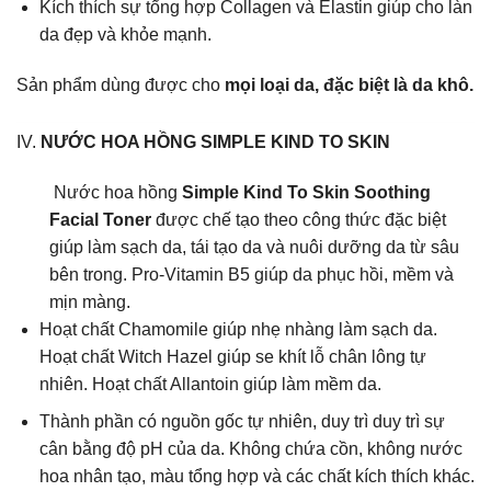
Kích thích sự tổng hợp Collagen và Elastin giúp cho làn
da đẹp và khỏe mạnh.
Sản phẩm dùng được cho
mọi loại da, đặc biệt là da khô.
IV.
NƯỚC HOA HỒNG SIMPLE KIND TO SKIN
Nước hoa hồng
Simple Kind To Skin Soothing
Facial Toner
được chế tạo theo công thức đặc biệt
giúp làm sạch da, tái tạo da và nuôi dưỡng da từ sâu
bên trong. Pro-Vitamin B5 giúp da phục hồi, mềm và
mịn màng.
Hoạt chất Chamomile giúp nhẹ nhàng làm sạch da.
Hoạt chất Witch Hazel giúp se khít lỗ chân lông tự
nhiên. Hoạt chất Allantoin giúp làm mềm da.
Thành phần có nguồn gốc tự nhiên, duy trì duy trì sự
cân bằng độ pH của da. Không chứa cồn, không nước
hoa nhân tạo, màu tổng hợp và các chất kích thích khác.