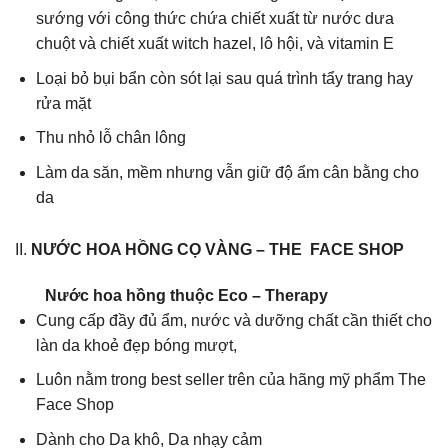
sướng với công thức chứa chiết xuất từ nước dưa
chuột và chiết xuất witch hazel, lô hội, và vitamin E
Loại bỏ bụi bẩn còn sót lại sau quá trình tẩy trang hay
rửa mặt
Thu nhỏ lỗ chân lông
Làm da săn, mềm nhưng vẫn giữ độ ẩm cân bằng cho
da
II.
NƯỚC HOA HỒNG CỌ VÀNG – THE FACE SHOP
Nước hoa hồng thuộc Eco – Therapy
Cung cấp đầy đủ ẩm, nước và dưỡng chất cần thiết cho
làn da khoẻ đẹp bóng mượt,
Luôn nằm trong best seller trên của hãng mỹ phẩm The
Face Shop
Dành cho Da khô, Da nhạy cảm