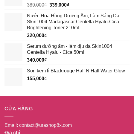
Giá
Giá
389,000
₫
339,000
₫
gốc
hiện
Nước Hoa Hồng Dưỡng Ẩm, Làm Sáng Da
là:
tại
Skin1004 Madagascar Centella Hyalu-Cica
389,000₫.
là:
Brightening Toner 210ml
339,000₫.
320,000
₫
Serum dưỡng ẩm - làm dịu da Skin1004
Centella Hyalu - Cica 50ml
340,000
₫
Son kem lì Blackrouge Half N Half Water Glow
155,000
₫
CỬA HÀNG
Email:
contact@urashop8x.com
Địa chỉ: