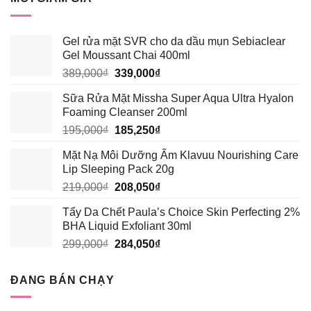
310,000₫.
là:
294,500₫.
Gel rửa mặt SVR cho da dầu mụn Sebiaclear
Gel Moussant Chai 400ml
Giá
Giá
389,000
₫
339,000
₫
gốc
hiện
Sữa Rửa Mặt Missha Super Aqua Ultra Hyalon
là:
tại
Foaming Cleanser 200ml
389,000₫.
là:
Giá
Giá
195,000
₫
185,250
₫
339,000₫.
gốc
hiện
Mặt Nạ Môi Dưỡng Ẩm Klavuu Nourishing Care
là:
tại
Lip Sleeping Pack 20g
195,000₫.
là:
Giá
Giá
219,000
₫
208,050
₫
185,250₫.
gốc
hiện
Tẩy Da Chết Paula’s Choice Skin Perfecting 2%
là:
tại
BHA Liquid Exfoliant 30ml
219,000₫.
là:
Giá
Giá
299,000
₫
284,050
₫
208,050₫.
gốc
hiện
là:
tại
ĐANG BÁN CHẠY
299,000₫.
là:
284,050₫.