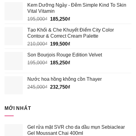
Kem Dưỡng Ngày - Đêm Simple Kind To Skin
Vital Vitamin
Giá
Giá
195,000
₫
185,250
₫
gốc
hiện
Tạo Khối & Che Khuyết Điểm City Color
là:
tại
Contour & Correct Cream Palette
195,000₫.
là:
Giá
Giá
210,000
₫
199,500
₫
185,250₫.
gốc
hiện
Son Bourjois Rouge Edition Velvet
là:
tại
Giá
Giá
195,000
₫
210,000₫.
185,250
₫
là:
gốc
hiện
199,500₫.
là:
tại
Nước hoa hồng không cồn Thayer
195,000₫.
là:
Giá
Giá
245,000
₫
232,750
₫
185,250₫.
gốc
hiện
là:
tại
245,000₫.
là:
MỚI NHẤT
232,750₫.
Gel rửa mặt SVR cho da dầu mụn Sebiaclear
Gel Moussant Chai 400ml