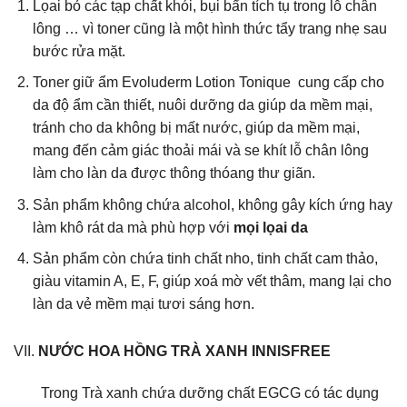
Lọai bỏ các tạp chất khói, bụi bẩn tích tụ trong lỗ chân
lông … vì toner cũng là một hình thức tẩy trang nhẹ sau
bước rửa mặt.
Toner giữ ẩm Evoluderm Lotion Tonique cung cấp cho
da độ ẩm cần thiết, nuôi dưỡng da giúp da mềm mại,
tránh cho da không bị mất nước, giúp da mềm mại,
mang đến cảm giác thoải mái và se khít lỗ chân lông
làm cho làn da được thông thóang thư giãn.
Sản phẩm không chứa alcohol, không gây kích ứng hay
làm khô rát da mà phù hợp với
mọi lọai da
Sản phẩm còn chứa tinh chất nho, tinh chất cam thảo,
giàu vitamin A, E, F, giúp xoá mờ vết thâm, mang lại cho
làn da vẻ mềm mại tươi sáng hơn.
VII.
NƯỚC HOA HỒNG TRÀ XANH INNISFREE
Trong Trà xanh chứa dưỡng chất EGCG có tác dụng