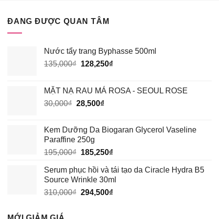
ROUGE
HAY
VERSION
HÓA
6?
ĐANG ĐƯỢC QUAN TÂM
HỌC
TỐT
HƠN?
Nước tẩy trang Byphasse 500ml
Giá
Giá
135,000
₫
128,250
₫
gốc
hiện
là:
tại
MẶT NẠ RAU MÁ ROSA - SEOUL ROSE
135,000₫.
là:
Giá
Giá
30,000
₫
28,500
₫
128,250₫.
gốc
hiện
là:
tại
Kem Dưỡng Da Biogaran Glycerol Vaseline
30,000₫.
là:
Paraffine 250g
28,500₫.
Giá
Giá
195,000
₫
185,250
₫
gốc
hiện
Serum phục hồi và tái tạo da Ciracle Hydra B5
là:
tại
Source Wrinkle 30ml
195,000₫.
là:
Giá
Giá
310,000
₫
294,500
₫
185,250₫.
gốc
hiện
là:
tại
MỚI GIẢM GIÁ