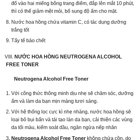
đổ vào hai miếng bông trang điểm, đắp lên mắt 10 phút,
thì có thể giảm mệt mỏi, bổ sung độ ẩm cho mặt.
Nước hoa hồng chứa vitamin C, có tác dụng dưỡng
trắng tốt
Tẩy tế bào chết
VIII.
NƯỚC HOA HỒNG NEUTROGENA ALCOHOL
FREE TONER
Neutrogena Alcohol Free Toner
Với công thức thông minh dịu nhẹ sẽ chăm sóc, dưỡng
ẩm và làm da bạn mịn màng tươi sáng.
Với hệ thống lọc cực kì nhẹ nhàng, nước hoa hồng sẽ
loại bỏ bụi bẩn và tái tạo làn da bạn, cải thiện các vùng
da tối màu, kiểm soát dầu, ngăn ngừa nếp nhăn
Neutrogena Alcohol Free Toner
không chứa cồn, do