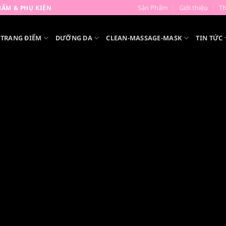
Sản Phẩm
Giới thiệu
T
ẨM & PHỤ KIỆN
TRANG ĐIỂM
DƯỠNG DA
CLEAN-MASSAGE-MASK
TIN TỨC