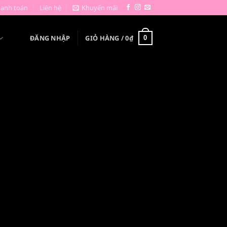
hanh toán
Liên hệ
Khuyến mãi
ĐĂNG NHẬP
GIỎ HÀNG /
0
₫
0