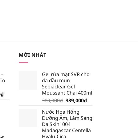
MỚI NHẤT
 -
Gel rửa mặt SVR cho
 To
da dầu mụn
Sebiaclear Gel
Moussant Chai 400ml
Giá
0
₫
Giá
Giá
hiện
389,000
₫
339,000
₫
gốc
hiện
tại
Nước Hoa Hồng
là:
tại
₫.
là:
Dưỡng Ẩm, Làm Sáng
389,000₫.
là:
185,250₫.
Da Skin1004
339,000₫.
Madagascar Centella
Hyalu-Cica
Giá
0
₫