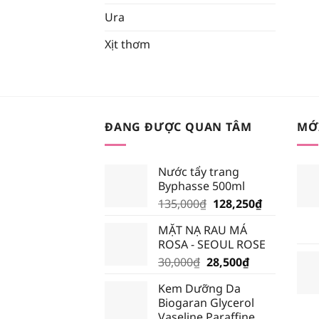
Ura
Xịt thơm
ĐANG ĐƯỢC QUAN TÂM
MỚ
Nước tẩy trang
Byphasse 500ml
Giá
Giá
135,000
₫
128,250
₫
gốc
hiện
MẶT NẠ RAU MÁ
là:
tại
ROSA - SEOUL ROSE
135,000₫.
là:
Giá
Giá
30,000
₫
28,500
₫
128,250₫.
gốc
hiện
Kem Dưỡng Da
là:
tại
Biogaran Glycerol
30,000₫.
là:
Vaseline Paraffine