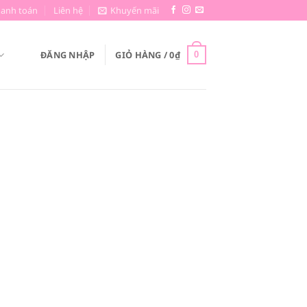
hanh toán
Liên hệ
Khuyến mãi
ĐĂNG NHẬP
GIỎ HÀNG /
0
₫
0