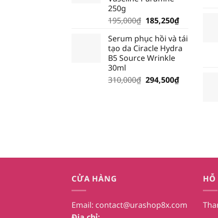
28,500₫.
250g
Giá
Giá
195,000
₫
185,250
₫
gốc
hiện
Serum phục hồi và tái
là:
tại
tạo da Ciracle Hydra
195,000₫.
là:
B5 Source Wrinkle
185,250₫.
30ml
Giá
Giá
310,000
₫
294,500
₫
gốc
hiện
là:
tại
310,000₫.
là:
294,500₫.
CỬA HÀNG
HỖ
Email:
contact@urashop8x.com
Tha
Địa chỉ: