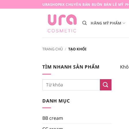
Bỏ
URASHOP8X CHUYÊN BÁN BUÔN BÁN LẺ MỸ PH
qua
nội
HÃNG MỸ PHẨM
dung
TRANG CHỦ
/
TẠO KHỐI
TÌM NHANH SẢN PHẨM
Khô
Tìm
kiếm:
DANH MỤC
BB cream