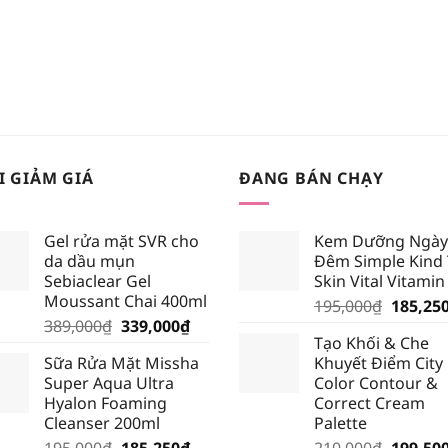
I GIẢM GIÁ
ĐANG BÁN CHẠY
Gel rửa mặt SVR cho
Kem Dưỡng Ngày
da dầu mụn
Đêm Simple Kind
Sebiaclear Gel
Skin Vital Vitamin
Moussant Chai 400ml
Giá
195,000
₫
185,25
Giá
Giá
389,000
₫
339,000
₫
gốc
Tạo Khối & Che
gốc
hiện
là:
Sữa Rửa Mặt Missha
Khuyết Điểm City
là:
tại
195,000
Super Aqua Ultra
Color Contour &
389,000₫.
là:
Hyalon Foaming
Correct Cream
339,000₫.
Cleanser 200ml
Palette
Giá
Giá
Giá
195,000
₫
185,250
₫
210,000
₫
199,50