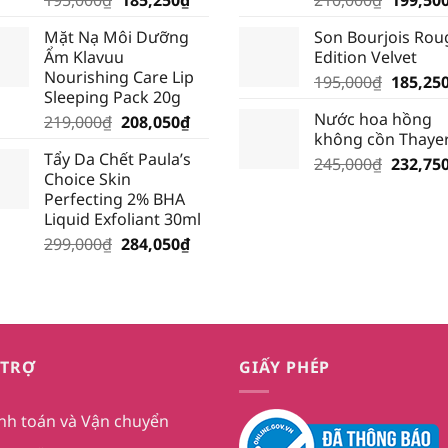
gốc
hiện
gốc
Mặt Nạ Môi Dưỡng
Son Bourjois Rou
là:
tại
là:
Ẩm Klavuu
Edition Velvet
195,000₫.
là:
210,000
Nourishing Care Lip
Giá
195,000
₫
185,25
185,250₫.
Sleeping Pack 20g
gốc
Nước hoa hồng
Giá
Giá
219,000
₫
208,050
₫
là:
không cồn Thaye
gốc
hiện
195,000
Tẩy Da Chết Paula’s
là:
tại
Giá
245,000
₫
232,75
Choice Skin
219,000₫.
là:
gốc
Perfecting 2% BHA
208,050₫.
là:
Liquid Exfoliant 30ml
245,000
Giá
Giá
299,000
₫
284,050
₫
gốc
hiện
là:
tại
299,000₫.
là:
284,050₫.
 TRỢ
GIẤY PHÉP
nh toán và Vận chuyển