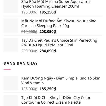
Sữa Rửa Mặt Missha Super Aqua Ultra
là:
tại
Hyalon Foaming Cleanser 200ml
389,000₫.
là:
Giá
Giá
195,000
₫
185,250
₫
339,000₫.
gốc
hiện
Mặt Nạ Môi Dưỡng Ẩm Klavuu Nourishing
là:
tại
Care Lip Sleeping Pack 20g
195,000₫.
là:
Giá
Giá
219,000
₫
208,050
₫
185,250₫.
gốc
hiện
Tẩy Da Chết Paula’s Choice Skin Perfecting
là:
tại
2% BHA Liquid Exfoliant 30ml
219,000₫.
là:
Giá
Giá
299,000
₫
284,050
₫
208,050₫.
gốc
hiện
là:
tại
ĐANG BÁN CHẠY
299,000₫.
là:
284,050₫.
Kem Dưỡng Ngày - Đêm Simple Kind To Skin
Vital Vitamin
Giá
Giá
195,000
₫
185,250
₫
gốc
hiện
Tạo Khối & Che Khuyết Điểm City Color
là:
tại
Contour & Correct Cream Palette
195,000₫.
là: