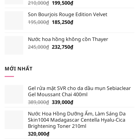
Giá
Giá
210,000
₫
199,500
₫
185,250₫.
gốc
hiện
Son Bourjois Rouge Edition Velvet
là:
tại
Giá
Giá
195,000
₫
210,000₫.
185,250
₫
là:
gốc
hiện
199,500₫.
là:
tại
Nước hoa hồng không cồn Thayer
195,000₫.
là:
Giá
Giá
245,000
₫
232,750
₫
185,250₫.
gốc
hiện
là:
tại
245,000₫.
là:
MỚI NHẤT
232,750₫.
Gel rửa mặt SVR cho da dầu mụn Sebiaclear
Gel Moussant Chai 400ml
Giá
Giá
389,000
₫
339,000
₫
gốc
hiện
Nước Hoa Hồng Dưỡng Ẩm, Làm Sáng Da
là:
tại
Skin1004 Madagascar Centella Hyalu-Cica
389,000₫.
là:
Brightening Toner 210ml
339,000₫.
320,000
₫