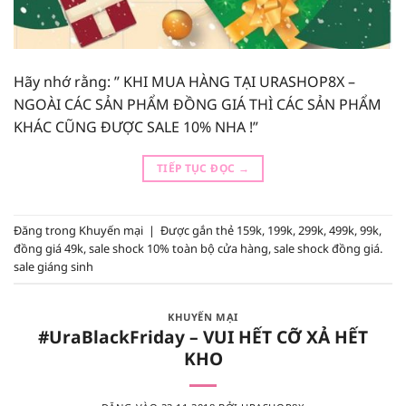
Hãy nhớ rằng: ” KHI MUA HÀNG TẠI URASHOP8X –
NGOÀI CÁC SẢN PHẨM ĐỒNG GIÁ THÌ CÁC SẢN PHẨM
KHÁC CŨNG ĐƯỢC SALE 10% NHA !”
TIẾP TỤC ĐỌC
→
Đăng trong
Khuyến mại
|
Được gắn thẻ
159k
,
199k
,
299k
,
499k
,
99k
,
đồng giá 49k
,
sale shock 10% toàn bộ cửa hàng
,
sale shock đồng giá.
sale giáng sinh
KHUYẾN MẠI
#UraBlackFriday – VUI HẾT CỠ XẢ HẾT
KHO