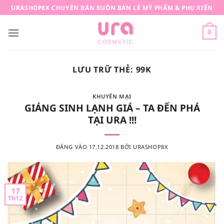
Bỏ
URASHOP8X CHUYÊN BÁN BUÔN BÁN LẺ MỸ PHẨM & PHỤ KIỆN
qua
nội
0
dung
LƯU TRỮ THẺ:
99K
KHUYẾN MẠI
GIÁNG SINH LẠNH GIÁ – TA ĐẾN PHÁ
TẠI URA !!!
ĐĂNG VÀO
17.12.2018
BỞI
URASHOP8X
17
Th12