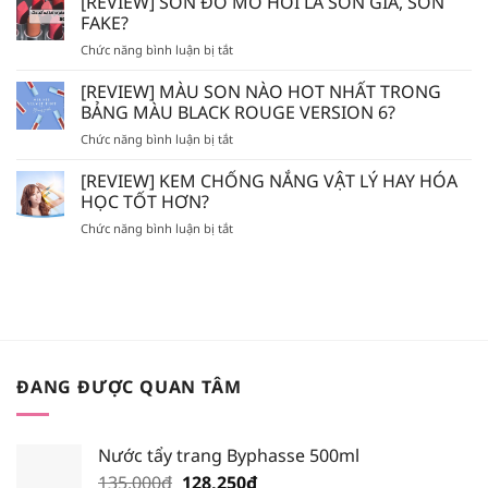
[REVIEW] SON ĐỔ MỒ HÔI LÀ SON GIẢ, SON
EVOLUDERM
CHẾT
FAKE?
–
HÓA
ở
Chức năng bình luận bị tắt
VICHY
HỌC
[REVIEW]
–
AHA/BHA
SON
[REVIEW] MÀU SON NÀO HOT NHẤT TRONG
LA
SẼ
ĐỔ
ROCHE
BẢNG MÀU BLACK ROUGE VERSION 6?
BỊ
MỒ
POSAY
MÒN
ở
Chức năng bình luận bị tắt
HÔI
–
DA?
[REVIEW]
LÀ
BIODERMA
MÀU
[REVIEW] KEM CHỐNG NẮNG VẬT LÝ HAY HÓA
SON
NÊN
SON
GIẢ,
HỌC TỐT HƠN?
BỎ
NÀO
SON
TÚI
ở
Chức năng bình luận bị tắt
HOT
FAKE?
XỊT
[REVIEW]
NHẤT
KHOÁNG
KEM
TRONG
NÀO?
CHỐNG
BẢNG
NẮNG
MÀU
VẬT
BLACK
LÝ
ROUGE
HAY
VERSION
HÓA
6?
ĐANG ĐƯỢC QUAN TÂM
HỌC
TỐT
HƠN?
Nước tẩy trang Byphasse 500ml
Giá
Giá
135,000
₫
128,250
₫