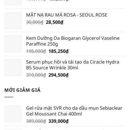
gốc
hiện
là:
tại
MẶT NẠ RAU MÁ ROSA - SEOUL ROSE
135,000₫.
là:
Giá
Giá
30,000
₫
28,500
₫
128,250₫.
gốc
hiện
là:
tại
Kem Dưỡng Da Biogaran Glycerol Vaseline
30,000₫.
là:
Paraffine 250g
28,500₫.
Giá
Giá
195,000
₫
185,250
₫
gốc
hiện
Serum phục hồi và tái tạo da Ciracle Hydra
là:
tại
B5 Source Wrinkle 30ml
195,000₫.
là:
Giá
Giá
310,000
₫
294,500
₫
185,250₫.
gốc
hiện
là:
tại
MỚI GIẢM GIÁ
310,000₫.
là:
294,500₫.
Gel rửa mặt SVR cho da dầu mụn Sebiaclear
Gel Moussant Chai 400ml
Giá
Giá
389,000
₫
339,000
₫
gốc
hiện