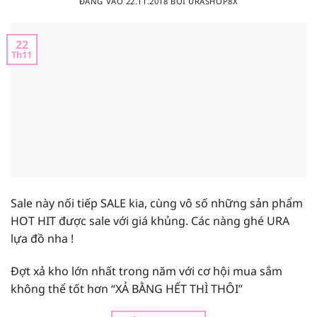
ĐĂNG VÀO
22.11.2018
BỞI
URASHOP8X
22
Th11
Sale này nối tiếp SALE kia, cùng vô số những sản phẩm
HOT HIT được sale với giá khủng. Các nàng ghé URA
lựa đồ nha !
Đợt xả kho lớn nhất trong năm với cơ hội mua sắm
không thể tốt hơn “XẢ BẰNG HẾT THÌ THÔI”