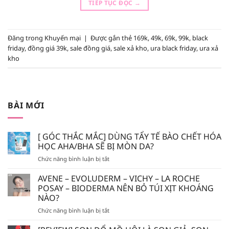
TIẾP TỤC ĐỌC
→
Đăng trong
Khuyến mại
|
Được gắn thẻ
169k
,
49k
,
69k
,
99k
,
black
friday
,
đồng giá 39k
,
sale đồng giá
,
sale xả kho
,
ura black friday
,
ura xả
kho
BÀI MỚI
[ GÓC THẮC MẮC] DÙNG TẨY TẾ BÀO CHẾT HÓA
HỌC AHA/BHA SẼ BỊ MÒN DA?
ở
Chức năng bình luận bị tắt
[
GÓC
AVENE – EVOLUDERM – VICHY – LA ROCHE
THẮC
POSAY – BIODERMA NÊN BỎ TÚI XỊT KHOÁNG
MẮC]
NÀO?
DÙNG
ở
Chức năng bình luận bị tắt
TẨY
AVENE
TẾ
–
BÀO