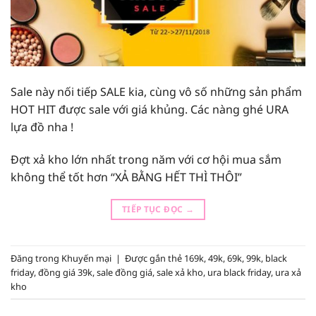
Sale này nối tiếp SALE kia, cùng vô số những sản phẩm
HOT HIT được sale với giá khủng. Các nàng ghé URA
lựa đồ nha !
Đợt xả kho lớn nhất trong năm với cơ hội mua sắm
không thể tốt hơn “XẢ BẰNG HẾT THÌ THÔI”
TIẾP TỤC ĐỌC
→
Đăng trong
Khuyến mại
|
Được gắn thẻ
169k
,
49k
,
69k
,
99k
,
black
friday
,
đồng giá 39k
,
sale đồng giá
,
sale xả kho
,
ura black friday
,
ura xả
kho