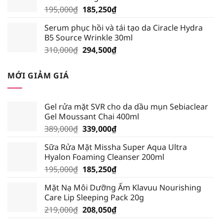
28,500₫.
Giá
Giá
195,000
₫
185,250
₫
gốc
hiện
Serum phục hồi và tái tạo da Ciracle Hydra
là:
tại
B5 Source Wrinkle 30ml
195,000₫.
là:
Giá
Giá
310,000
₫
294,500
₫
185,250₫.
gốc
hiện
là:
tại
MỚI GIẢM GIÁ
310,000₫.
là:
294,500₫.
Gel rửa mặt SVR cho da dầu mụn Sebiaclear
Gel Moussant Chai 400ml
Giá
Giá
389,000
₫
339,000
₫
gốc
hiện
Sữa Rửa Mặt Missha Super Aqua Ultra
là:
tại
Hyalon Foaming Cleanser 200ml
389,000₫.
là:
Giá
Giá
195,000
₫
185,250
₫
339,000₫.
gốc
hiện
Mặt Nạ Môi Dưỡng Ẩm Klavuu Nourishing
là:
tại
Care Lip Sleeping Pack 20g
195,000₫.
là:
Giá
Giá
219,000
₫
208,050
₫
185,250₫.
gốc
hiện