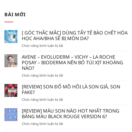
BÀI MỚI
[ GÓC THẮC MẮC] DÙNG TẨY TẾ BÀO CHẾT HÓA
HỌC AHA/BHA SẼ BỊ MÒN DA?
ở
Chức năng bình luận bị tắt
[
GÓC
AVENE – EVOLUDERM – VICHY – LA ROCHE
THẮC
POSAY – BIODERMA NÊN BỎ TÚI XỊT KHOÁNG
MẮC]
NÀO?
DÙNG
ở
Chức năng bình luận bị tắt
TẨY
AVENE
TẾ
–
BÀO
[REVIEW] SON ĐỔ MỒ HÔI LÀ SON GIẢ, SON
EVOLUDERM
CHẾT
FAKE?
–
HÓA
ở
Chức năng bình luận bị tắt
VICHY
HỌC
[REVIEW]
–
AHA/BHA
SON
[REVIEW] MÀU SON NÀO HOT NHẤT TRONG
LA
SẼ
ĐỔ
ROCHE
BẢNG MÀU BLACK ROUGE VERSION 6?
BỊ
MỒ
POSAY
MÒN
ở
Chức năng bình luận bị tắt
HÔI
–
DA?
[REVIEW]
LÀ
BIODERMA