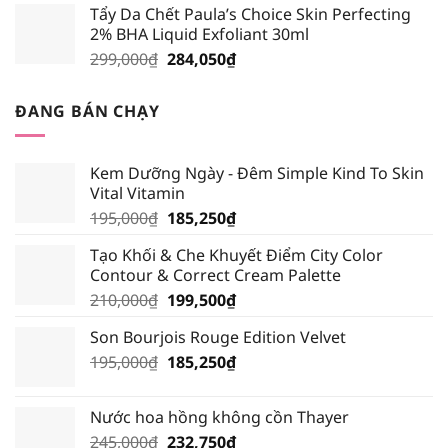
Tẩy Da Chết Paula’s Choice Skin Perfecting
là:
tại
2% BHA Liquid Exfoliant 30ml
219,000₫.
là:
Giá
Giá
299,000
₫
284,050
₫
208,050₫.
gốc
hiện
là:
tại
ĐANG BÁN CHẠY
299,000₫.
là:
284,050₫.
Kem Dưỡng Ngày - Đêm Simple Kind To Skin
Vital Vitamin
Giá
Giá
195,000
₫
185,250
₫
gốc
hiện
Tạo Khối & Che Khuyết Điểm City Color
là:
tại
Contour & Correct Cream Palette
195,000₫.
là:
Giá
Giá
210,000
₫
199,500
₫
185,250₫.
gốc
hiện
Son Bourjois Rouge Edition Velvet
là:
tại
Giá
Giá
195,000
₫
210,000₫.
185,250
₫
là:
gốc
hiện
199,500₫.
là:
tại
Nước hoa hồng không cồn Thayer
195,000₫.
là:
Giá
Giá
245,000
₫
232,750
₫
185,250₫.