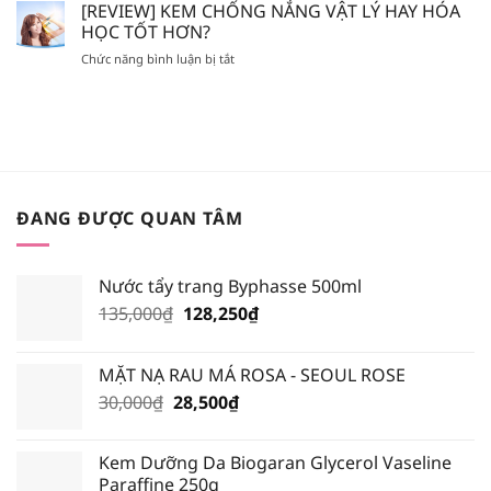
MÀU
[REVIEW] KEM CHỐNG NẮNG VẬT LÝ HAY HÓA
SON
NÊN
SON
GIẢ,
HỌC TỐT HƠN?
BỎ
NÀO
SON
TÚI
ở
Chức năng bình luận bị tắt
HOT
FAKE?
XỊT
[REVIEW]
NHẤT
KHOÁNG
KEM
TRONG
NÀO?
CHỐNG
BẢNG
NẮNG
MÀU
VẬT
BLACK
LÝ
ROUGE
HAY
VERSION
HÓA
6?
ĐANG ĐƯỢC QUAN TÂM
HỌC
TỐT
HƠN?
Nước tẩy trang Byphasse 500ml
Giá
Giá
135,000
₫
128,250
₫
gốc
hiện
là:
tại
MẶT NẠ RAU MÁ ROSA - SEOUL ROSE
135,000₫.
là:
Giá
Giá
30,000
₫
28,500
₫
128,250₫.
gốc
hiện
là:
tại
Kem Dưỡng Da Biogaran Glycerol Vaseline
30,000₫.
là:
Paraffine 250g