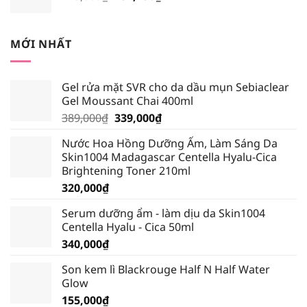
gốc
hiện
là:
tại
245,000₫.
là:
MỚI NHẤT
232,750₫.
Gel rửa mặt SVR cho da dầu mụn Sebiaclear
Gel Moussant Chai 400ml
Giá
Giá
389,000
₫
339,000
₫
gốc
hiện
Nước Hoa Hồng Dưỡng Ẩm, Làm Sáng Da
là:
tại
Skin1004 Madagascar Centella Hyalu-Cica
389,000₫.
là:
Brightening Toner 210ml
339,000₫.
320,000
₫
Serum dưỡng ẩm - làm dịu da Skin1004
Centella Hyalu - Cica 50ml
340,000
₫
Son kem lì Blackrouge Half N Half Water
Glow
155,000
₫