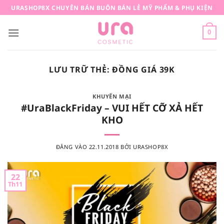
Bỏ
URASHOP8X CHUYÊN BÁN BUÔN BÁN LẺ MỸ PHẨM & PHỤ KIỆN
qua
nội
0
dung
LƯU TRỮ THẺ:
ĐỒNG GIÁ 39K
KHUYẾN MẠI
#UraBlackFriday – VUI HẾT CỠ XẢ HẾT
KHO
ĐĂNG VÀO
22.11.2018
BỞI
URASHOP8X
22
Th11