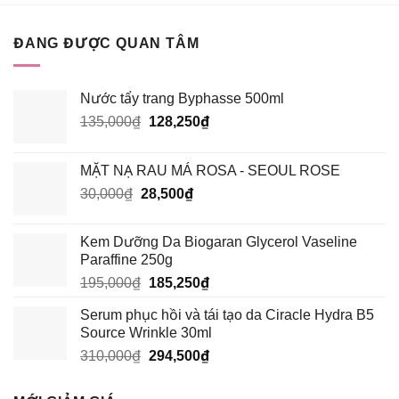
LÝ
ROUGE
HAY
VERSION
HÓA
6?
ĐANG ĐƯỢC QUAN TÂM
HỌC
TỐT
HƠN?
Nước tẩy trang Byphasse 500ml
Giá
Giá
135,000
₫
128,250
₫
gốc
hiện
là:
tại
MẶT NẠ RAU MÁ ROSA - SEOUL ROSE
135,000₫.
là:
Giá
Giá
30,000
₫
28,500
₫
128,250₫.
gốc
hiện
là:
tại
Kem Dưỡng Da Biogaran Glycerol Vaseline
30,000₫.
là:
Paraffine 250g
28,500₫.
Giá
Giá
195,000
₫
185,250
₫
gốc
hiện
Serum phục hồi và tái tạo da Ciracle Hydra B5
là:
tại
Source Wrinkle 30ml
195,000₫.
là:
Giá
Giá
310,000
₫
294,500
₫
185,250₫.
gốc
hiện
là:
tại