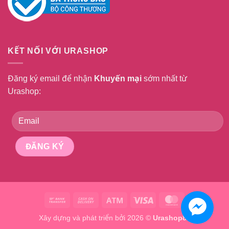
KẾT NỐI VỚI URASHOP
Đăng ký email để nhận
Khuyến mại
sớm nhất từ
Urashop:
Bank
Cash
Atm
Visa
MasterCard
Transfer
On
Xây dựng và phát triển bởi 2026 ©
Urashop8x
Delivery