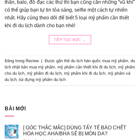
thân, balo, đồ đạc các thứ thì bạn cũng cần những “vũ khí”
có thể giúp bạn tự tin tỏa sáng, selfie một cách tự nhiên
nhất. Hãy cùng theo dõi để biết 5 loại mỹ phẩm cần thiết
khi đi du lịch dành cho bạn nhé!
TIẾP TỤC ĐỌC
→
Đăng trong
Review
|
Được gắn thẻ
du lịch hàn quốc mua mỹ phẩm
,
du
lịch nhật bản mua mỹ phẩm
,
mỹ phẩm cần thiết khi đi du lịch
,
mỹ phẩm
cho du lịch
,
mỹ phẩm đi du lịch
,
mỹ phẩm khi đi du lịch
,
mỹ phẩm và
du lịch
,
túi đựng mỹ phẩm du lịch
BÀI MỚI
[ GÓC THẮC MẮC] DÙNG TẨY TẾ BÀO CHẾT
HÓA HỌC AHA/BHA SẼ BỊ MÒN DA?