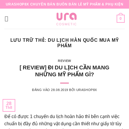
Bỏ
URASHOP8X CHUYÊN BÁN BUÔN BÁN LẺ MỸ PHẨM & PHỤ KIỆN
qua
nội
0
dung
LƯU TRỮ THẺ:
DU LỊCH HÀN QUỐC MUA MỸ
PHẨM
REVIEW
[ REVIEW] ĐI DU LỊCH CẦN MANG
NHỮNG MỸ PHẨM GÌ?
ĐĂNG VÀO
28.08.2019
BỞI
URASHOP8X
28
Th8
Để có được 1 chuyến du lịch hoàn hảo thì bên cạnh việc
chuẩn bị đầy đủ những vật dụng cần thiết như giấy tờ tùy