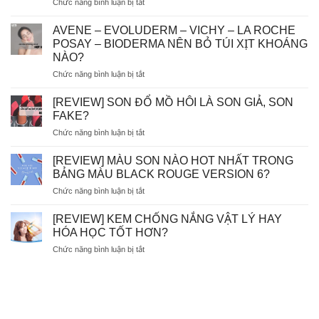
ở
Chức năng bình luận bị tắt
[
GÓC
AVENE – EVOLUDERM – VICHY – LA ROCHE
THẮC
POSAY – BIODERMA NÊN BỎ TÚI XỊT KHOÁNG
MẮC]
NÀO?
DÙNG
ở
Chức năng bình luận bị tắt
TẨY
AVENE
TẾ
–
BÀO
[REVIEW] SON ĐỔ MỒ HÔI LÀ SON GIẢ, SON
EVOLUDERM
CHẾT
FAKE?
–
HÓA
ở
Chức năng bình luận bị tắt
VICHY
HỌC
[REVIEW]
–
AHA/BHA
SON
LA
[REVIEW] MÀU SON NÀO HOT NHẤT TRONG
SẼ
ĐỔ
ROCHE
BỊ
BẢNG MÀU BLACK ROUGE VERSION 6?
MỒ
POSAY
MÒN
ở
Chức năng bình luận bị tắt
HÔI
–
DA?
[REVIEW]
LÀ
BIODERMA
MÀU
SON
[REVIEW] KEM CHỐNG NẮNG VẬT LÝ HAY
NÊN
SON
GIẢ,
HÓA HỌC TỐT HƠN?
BỎ
NÀO
SON
TÚI
ở
Chức năng bình luận bị tắt
HOT
FAKE?
XỊT
[REVIEW]
NHẤT
KHOÁNG
KEM
TRONG
NÀO?
CHỐNG
BẢNG
NẮNG
MÀU
VẬT
BLACK