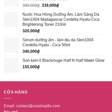
Giá
Giá
389,000
₫
339,000
₫
gốc
hiện
Nước Hoa Hồng Dưỡng Ẩm, Làm Sáng Da
là:
tại
Skin1004 Madagascar Centella Hyalu-Cica
389,000₫.
là:
Brightening Toner 210ml
339,000₫.
320,000
₫
Serum dưỡng ẩm - làm dịu da Skin1004
Centella Hyalu - Cica 50ml
340,000
₫
Son kem lì Blackrouge Half N Half Water Glow
155,000
₫
CỬA HÀNG
Email:
contact@urashop8x.com