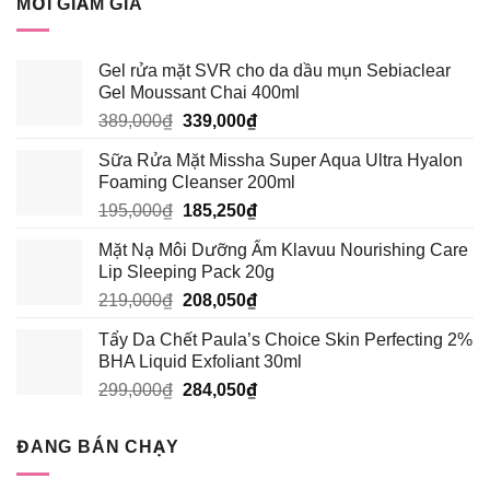
MỚI GIẢM GIÁ
310,000₫.
là:
294,500₫.
Gel rửa mặt SVR cho da dầu mụn Sebiaclear
Gel Moussant Chai 400ml
Giá
Giá
389,000
₫
339,000
₫
gốc
hiện
Sữa Rửa Mặt Missha Super Aqua Ultra Hyalon
là:
tại
Foaming Cleanser 200ml
389,000₫.
là:
Giá
Giá
195,000
₫
185,250
₫
339,000₫.
gốc
hiện
Mặt Nạ Môi Dưỡng Ẩm Klavuu Nourishing Care
là:
tại
Lip Sleeping Pack 20g
195,000₫.
là:
Giá
Giá
219,000
₫
208,050
₫
185,250₫.
gốc
hiện
Tẩy Da Chết Paula’s Choice Skin Perfecting 2%
là:
tại
BHA Liquid Exfoliant 30ml
219,000₫.
là:
Giá
Giá
299,000
₫
284,050
₫
208,050₫.
gốc
hiện
là:
tại
ĐANG BÁN CHẠY
299,000₫.
là:
284,050₫.