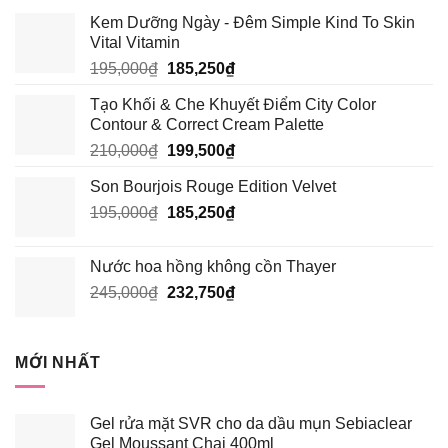
Kem Dưỡng Ngày - Đêm Simple Kind To Skin
Vital Vitamin
Giá
Giá
195,000
₫
185,250
₫
gốc
hiện
Tạo Khối & Che Khuyết Điểm City Color
là:
tại
Contour & Correct Cream Palette
195,000₫.
là:
Giá
Giá
210,000
₫
199,500
₫
185,250₫.
gốc
hiện
Son Bourjois Rouge Edition Velvet
là:
tại
Giá
Giá
195,000
₫
210,000₫.
185,250
₫
là:
gốc
hiện
199,500₫.
là:
tại
Nước hoa hồng không cồn Thayer
195,000₫.
là:
Giá
Giá
245,000
₫
232,750
₫
185,250₫.
gốc
hiện
là:
tại
245,000₫.
là:
MỚI NHẤT
232,750₫.
Gel rửa mặt SVR cho da dầu mụn Sebiaclear
Gel Moussant Chai 400ml