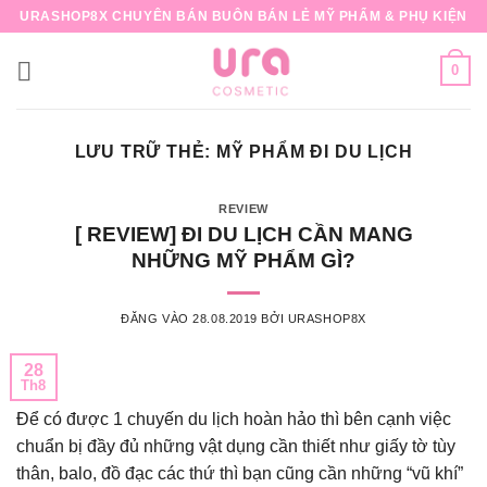
Bỏ
URASHOP8X CHUYÊN BÁN BUÔN BÁN LẺ MỸ PHẨM & PHỤ KIỆN
qua
nội
0
dung
LƯU TRỮ THẺ:
MỸ PHẨM ĐI DU LỊCH
REVIEW
[ REVIEW] ĐI DU LỊCH CẦN MANG
NHỮNG MỸ PHẨM GÌ?
ĐĂNG VÀO
28.08.2019
BỞI
URASHOP8X
28
Th8
Để có được 1 chuyến du lịch hoàn hảo thì bên cạnh việc
chuẩn bị đầy đủ những vật dụng cần thiết như giấy tờ tùy
thân, balo, đồ đạc các thứ thì bạn cũng cần những “vũ khí”