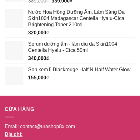
Giá
Giá
389,000
₫
339,000
₫
gốc
hiện
Nước Hoa Hồng Dưỡng Ẩm, Làm Sáng Da
là:
tại
Skin1004 Madagascar Centella Hyalu-Cica
389,000₫.
là:
Brightening Toner 210ml
339,000₫.
320,000
₫
Serum dưỡng ẩm - làm dịu da Skin1004
Centella Hyalu - Cica 50ml
340,000
₫
Son kem lì Blackrouge Half N Half Water Glow
155,000
₫
CỬA HÀNG
Email:
contact@urashop8x.com
Địa chỉ: