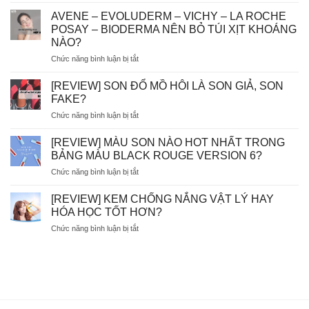
[
GÓC
AVENE – EVOLUDERM – VICHY – LA ROCHE
THẮC
POSAY – BIODERMA NÊN BỎ TÚI XỊT KHOÁNG
MẮC]
NÀO?
DÙNG
ở
Chức năng bình luận bị tắt
TẨY
AVENE
TẾ
–
BÀO
[REVIEW] SON ĐỔ MỒ HÔI LÀ SON GIẢ, SON
EVOLUDERM
CHẾT
FAKE?
–
HÓA
ở
Chức năng bình luận bị tắt
VICHY
HỌC
[REVIEW]
–
AHA/BHA
SON
LA
[REVIEW] MÀU SON NÀO HOT NHẤT TRONG
SẼ
ĐỔ
ROCHE
BỊ
BẢNG MÀU BLACK ROUGE VERSION 6?
MỒ
POSAY
MÒN
ở
Chức năng bình luận bị tắt
HÔI
–
DA?
[REVIEW]
LÀ
BIODERMA
MÀU
SON
[REVIEW] KEM CHỐNG NẮNG VẬT LÝ HAY
NÊN
SON
GIẢ,
HÓA HỌC TỐT HƠN?
BỎ
NÀO
SON
TÚI
ở
Chức năng bình luận bị tắt
HOT
FAKE?
XỊT
[REVIEW]
NHẤT
KHOÁNG
KEM
TRONG
NÀO?
CHỐNG
BẢNG
NẮNG
MÀU
VẬT
BLACK
LÝ
ROUGE