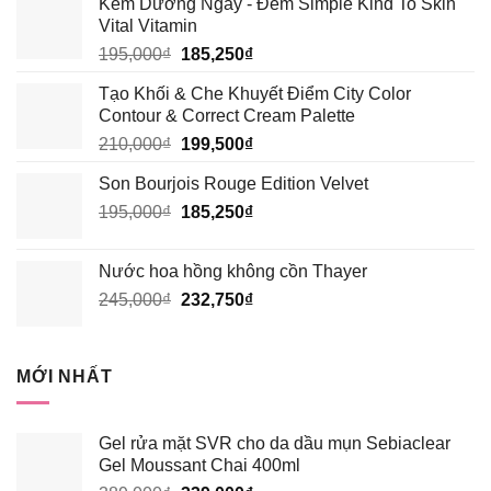
Kem Dưỡng Ngày - Đêm Simple Kind To Skin
Vital Vitamin
Giá
Giá
195,000
₫
185,250
₫
gốc
hiện
Tạo Khối & Che Khuyết Điểm City Color
là:
tại
Contour & Correct Cream Palette
195,000₫.
là:
Giá
Giá
210,000
₫
199,500
₫
185,250₫.
gốc
hiện
Son Bourjois Rouge Edition Velvet
là:
tại
Giá
Giá
195,000
₫
210,000₫.
185,250
₫
là:
gốc
hiện
199,500₫.
là:
tại
Nước hoa hồng không cồn Thayer
195,000₫.
là:
Giá
Giá
245,000
₫
232,750
₫
185,250₫.
gốc
hiện
là:
tại
245,000₫.
là:
MỚI NHẤT
232,750₫.
Gel rửa mặt SVR cho da dầu mụn Sebiaclear
Gel Moussant Chai 400ml