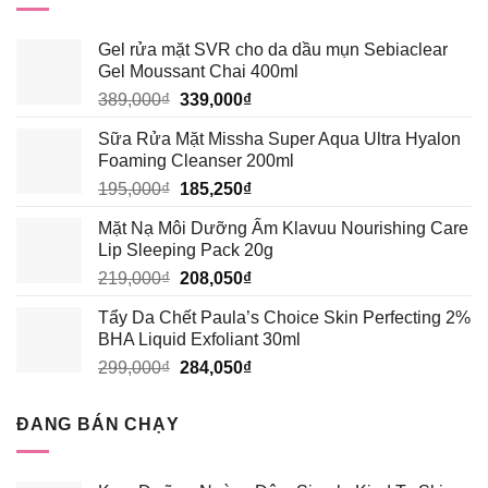
294,500₫.
Gel rửa mặt SVR cho da dầu mụn Sebiaclear
Gel Moussant Chai 400ml
Giá
Giá
389,000
₫
339,000
₫
gốc
hiện
Sữa Rửa Mặt Missha Super Aqua Ultra Hyalon
là:
tại
Foaming Cleanser 200ml
389,000₫.
là:
Giá
Giá
195,000
₫
185,250
₫
339,000₫.
gốc
hiện
Mặt Nạ Môi Dưỡng Ẩm Klavuu Nourishing Care
là:
tại
Lip Sleeping Pack 20g
195,000₫.
là:
Giá
Giá
219,000
₫
208,050
₫
185,250₫.
gốc
hiện
Tẩy Da Chết Paula’s Choice Skin Perfecting 2%
là:
tại
BHA Liquid Exfoliant 30ml
219,000₫.
là:
Giá
Giá
299,000
₫
284,050
₫
208,050₫.
gốc
hiện
là:
tại
ĐANG BÁN CHẠY
299,000₫.
là:
284,050₫.