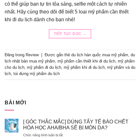
có thể giúp bạn tự tin tỏa sáng, selfie một cách tự nhiên
nhất. Hãy cùng theo dõi để biết 5 loại mỹ phẩm cần thiết
khi đi du lịch dành cho bạn nhé!
TIẾP TỤC ĐỌC
→
Đăng trong
Review
|
Được gắn thẻ
du lịch hàn quốc mua mỹ phẩm
,
du
lịch nhật bản mua mỹ phẩm
,
mỹ phẩm cần thiết khi đi du lịch
,
mỹ phẩm
cho du lịch
,
mỹ phẩm đi du lịch
,
mỹ phẩm khi đi du lịch
,
mỹ phẩm và du
lịch
,
túi đựng mỹ phẩm du lịch
BÀI MỚI
[ GÓC THẮC MẮC] DÙNG TẨY TẾ BÀO CHẾT
HÓA HỌC AHA/BHA SẼ BỊ MÒN DA?
ở
Chức năng bình luận bị tắt