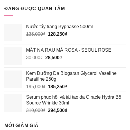
HAY
VERSION
HÓA
6?
ĐANG ĐƯỢC QUAN TÂM
HỌC
TỐT
HƠN?
Nước tẩy trang Byphasse 500ml
Giá
Giá
135,000
₫
128,250
₫
gốc
hiện
là:
tại
MẶT NẠ RAU MÁ ROSA - SEOUL ROSE
135,000₫.
là:
Giá
Giá
30,000
₫
28,500
₫
128,250₫.
gốc
hiện
là:
tại
Kem Dưỡng Da Biogaran Glycerol Vaseline
30,000₫.
là:
Paraffine 250g
28,500₫.
Giá
Giá
195,000
₫
185,250
₫
gốc
hiện
Serum phục hồi và tái tạo da Ciracle Hydra B5
là:
tại
Source Wrinkle 30ml
195,000₫.
là:
Giá
Giá
310,000
₫
294,500
₫
185,250₫.
gốc
hiện
là:
tại
MỚI GIẢM GIÁ
310,000₫.
là: