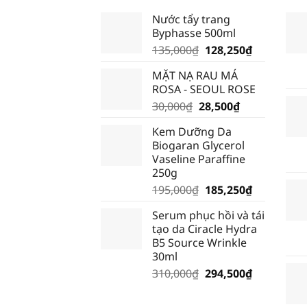
Nước tẩy trang
Byphasse 500ml
Giá
Giá
135,000
₫
128,250
₫
gốc
hiện
MẶT NẠ RAU MÁ
là:
tại
ROSA - SEOUL ROSE
135,000₫.
là:
Giá
Giá
30,000
₫
28,500
₫
128,250₫.
gốc
hiện
Kem Dưỡng Da
là:
tại
Biogaran Glycerol
30,000₫.
là:
Vaseline Paraffine
28,500₫.
250g
Giá
Giá
195,000
₫
185,250
₫
gốc
hiện
Serum phục hồi và tái
là:
tại
tạo da Ciracle Hydra
195,000₫.
là:
B5 Source Wrinkle
185,250₫.
30ml
Giá
Giá
310,000
₫
294,500
₫
gốc
hiện
là:
tại