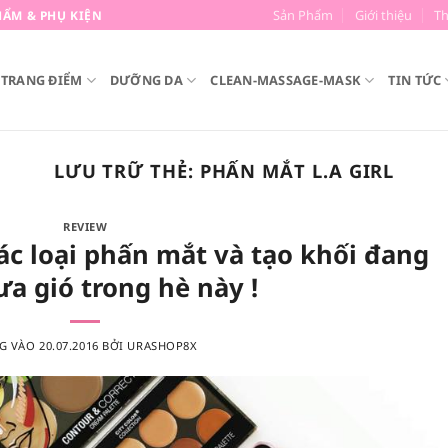
Sản Phẩm
Giới thiệu
T
ẨM & PHỤ KIỆN
TRANG ĐIỂM
DƯỠNG DA
CLEAN-MASSAGE-MASK
TIN TỨC
LƯU TRỮ THẺ:
PHẤN MẮT L.A GIRL
REVIEW
ác loại phấn mắt và tạo khối đang
a gió trong hè này !
G VÀO
20.07.2016
BỞI
URASHOP8X