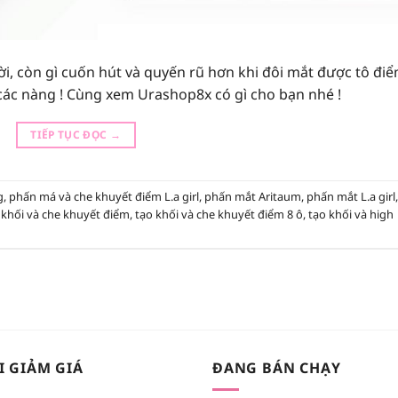
i, còn gì cuốn hút và quyến rũ hơn khi đôi mắt được tô đi
các nàng ! Cùng xem Urashop8x có gì cho bạn nhé !
TIẾP TỤC ĐỌC
→
g
,
phấn má và che khuyết điểm L.a girl
,
phấn mắt Aritaum
,
phấn mắt L.a girl
,
 khối và che khuyết điểm
,
tạo khối và che khuyết điểm 8 ô
,
tạo khối và high
I GIẢM GIÁ
ĐANG BÁN CHẠY