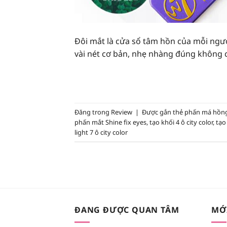
Đôi mắt là cửa sổ tâm hồn của mỗi ngườ
vài nét cơ bản, nhẹ nhàng đúng không 
Đăng trong
Review
|
Được gắn thẻ
phấn má hồn
phấn mắt Shine fix eyes
,
tạo khối 4 ô city color
,
tạo
light 7 ô city color
ĐANG ĐƯỢC QUAN TÂM
MỚ