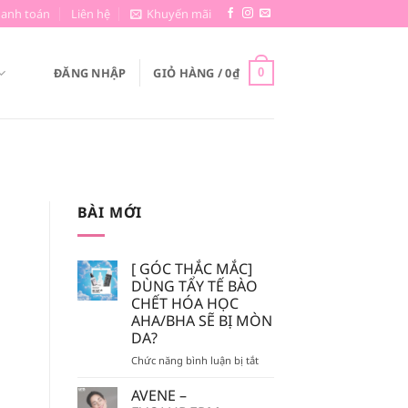
hanh toán
Liên hệ
Khuyến mãi
ĐĂNG NHẬP
GIỎ HÀNG /
0
₫
0
BÀI MỚI
[ GÓC THẮC MẮC]
DÙNG TẨY TẾ BÀO
CHẾT HÓA HỌC
AHA/BHA SẼ BỊ MÒN
DA?
ở
Chức năng bình luận bị tắt
[
GÓC
AVENE –
THẮC