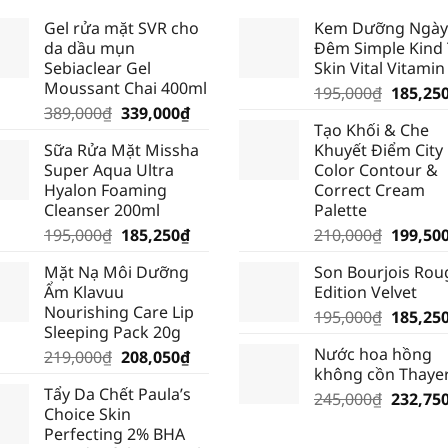
Gel rửa mặt SVR cho
Kem Dưỡng Ngày
da dầu mụn
Đêm Simple Kind
Sebiaclear Gel
Skin Vital Vitamin
Moussant Chai 400ml
Giá
195,000
₫
185,25
Giá
Giá
389,000
₫
339,000
₫
gốc
Tạo Khối & Che
gốc
hiện
là:
Sữa Rửa Mặt Missha
Khuyết Điểm City
là:
tại
195,000
Super Aqua Ultra
Color Contour &
389,000₫.
là:
Hyalon Foaming
Correct Cream
339,000₫.
Cleanser 200ml
Palette
Giá
Giá
Giá
195,000
₫
185,250
₫
210,000
₫
199,50
gốc
hiện
gốc
Mặt Nạ Môi Dưỡng
Son Bourjois Rou
là:
tại
là:
Ẩm Klavuu
Edition Velvet
195,000₫.
là:
210,000
Nourishing Care Lip
Giá
195,000
₫
185,25
185,250₫.
Sleeping Pack 20g
gốc
Nước hoa hồng
Giá
Giá
219,000
₫
208,050
₫
là:
không cồn Thaye
gốc
hiện
195,000
Tẩy Da Chết Paula’s
là:
tại
Giá
245,000
₫
232,75
Choice Skin
219,000₫.
là:
gốc
Perfecting 2% BHA
208,050₫.
là: