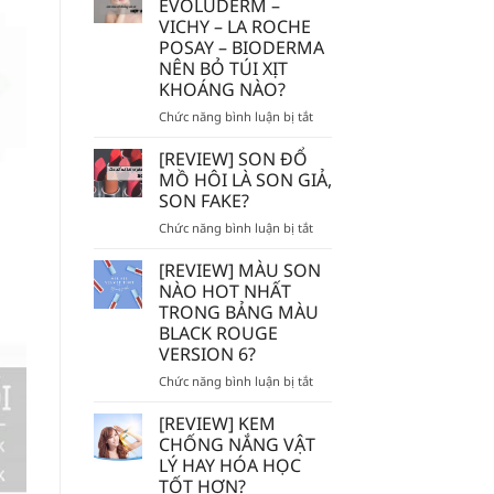
EVOLUDERM –
MẮC]
VICHY – LA ROCHE
DÙNG
POSAY – BIODERMA
TẨY
NÊN BỎ TÚI XỊT
TẾ
KHOÁNG NÀO?
BÀO
CHẾT
ở
Chức năng bình luận bị tắt
HÓA
AVENE
HỌC
–
[REVIEW] SON ĐỔ
AHA/BHA
EVOLUDERM
MỒ HÔI LÀ SON GIẢ,
SẼ
–
SON FAKE?
BỊ
VICHY
MÒN
ở
Chức năng bình luận bị tắt
–
DA?
[REVIEW]
LA
SON
ROCHE
[REVIEW] MÀU SON
ĐỔ
POSAY
NÀO HOT NHẤT
MỒ
–
TRONG BẢNG MÀU
HÔI
BIODERMA
BLACK ROUGE
LÀ
NÊN
VERSION 6?
SON
BỎ
GIẢ,
TÚI
ở
Chức năng bình luận bị tắt
SON
XỊT
[REVIEW]
FAKE?
KHOÁNG
MÀU
[REVIEW] KEM
NÀO?
SON
CHỐNG NẮNG VẬT
NÀO
LÝ HAY HÓA HỌC
HOT
TỐT HƠN?
NHẤT