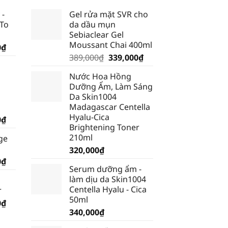
 -
Gel rửa mặt SVR cho
 To
da dầu mụn
Sebiaclear Gel
Moussant Chai 400ml
Giá
0
₫
Giá
Giá
hiện
389,000
₫
339,000
₫
gốc
hiện
tại
Nước Hoa Hồng
là:
tại
₫.
là:
Dưỡng Ẩm, Làm Sáng
389,000₫.
là:
185,250₫.
Da Skin1004
339,000₫.
Madagascar Centella
Hyalu-Cica
Giá
0
₫
Brightening Toner
hiện
210ml
ge
tại
320,000
₫
₫.
là:
Giá
0
₫
199,500₫.
Serum dưỡng ẩm -
hiện
làm dịu da Skin1004
tại
Centella Hyalu - Cica
r
₫.
là:
50ml
Giá
0
₫
185,250₫.
340,000
₫
hiện
tại