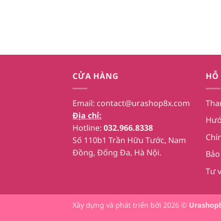
310,000₫.
là:
294,500₫.
CỬA HÀNG
HỖ
Email:
contact@urashop8x.com
Tha
Địa chỉ:
Hướ
Hotline:
032.966.8338
Chí
Số 110b1 Trần Hữu Tước, Nam
Đồng, Đống Đa, Hà Nội.
Bảo
Tư 
Xây dựng và phát triển bởi 2026 ©
Urashop