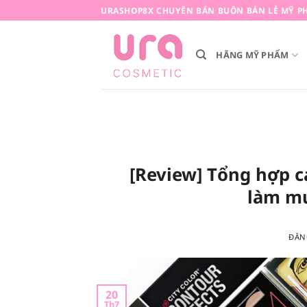
Bỏ
URASHOP8X CHUYÊN BÁN BUÔN BÁN LẺ MỸ PH
qua
nội
HÃNG MỸ PHẨM
dung
[Review] Tổng hợp c
làm mư
ĐĂN
20
Th7