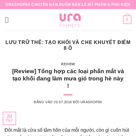
Bỏ
URASHOP8X CHUYÊN BÁN BUÔN BÁN LẺ MỸ PHẨM & PHỤ KIỆN
qua
nội
0
dung
LƯU TRỮ THẺ:
TẠO KHỐI VÀ CHE KHUYẾT ĐIỂM
8 Ô
REVIEW
[Review] Tổng hợp các loại phấn mắt và
tạo khối đang làm mưa gió trong hè này
!
ĐĂNG VÀO
20.07.2016
BỞI
URASHOP8X
20
Th7
Đôi mắt là cửa sổ tâm hồn của mỗi người, còn gì cuốn hút