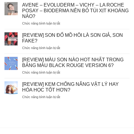
GÓC
AVENE – EVOLUDERM – VICHY – LA ROCHE
THẮC
POSAY – BIODERMA NÊN BỎ TÚI XỊT KHOÁNG
MẮC]
NÀO?
DÙNG
ở
Chức năng bình luận bị tắt
TẨY
AVENE
TẾ
–
BÀO
[REVIEW] SON ĐỔ MỒ HÔI LÀ SON GIẢ, SON
EVOLUDERM
CHẾT
FAKE?
–
HÓA
ở
Chức năng bình luận bị tắt
VICHY
HỌC
[REVIEW]
–
AHA/BHA
SON
LA
[REVIEW] MÀU SON NÀO HOT NHẤT TRONG
SẼ
ĐỔ
ROCHE
BỊ
BẢNG MÀU BLACK ROUGE VERSION 6?
MỒ
POSAY
MÒN
ở
Chức năng bình luận bị tắt
HÔI
–
DA?
[REVIEW]
LÀ
BIODERMA
MÀU
SON
[REVIEW] KEM CHỐNG NẮNG VẬT LÝ HAY
NÊN
SON
GIẢ,
HÓA HỌC TỐT HƠN?
BỎ
NÀO
SON
TÚI
ở
Chức năng bình luận bị tắt
HOT
FAKE?
XỊT
[REVIEW]
NHẤT
KHOÁNG
KEM
TRONG
NÀO?
CHỐNG
BẢNG
NẮNG
MÀU
VẬT
BLACK
LÝ
ROUGE
HAY
VERSION