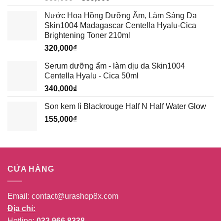
gốc
hiện
Nước Hoa Hồng Dưỡng Ẩm, Làm Sáng Da
là:
tại
Skin1004 Madagascar Centella Hyalu-Cica
389,000₫.
là:
Brightening Toner 210ml
339,000₫.
320,000
₫
Serum dưỡng ẩm - làm dịu da Skin1004
Centella Hyalu - Cica 50ml
340,000
₫
Son kem lì Blackrouge Half N Half Water Glow
155,000
₫
CỬA HÀNG
Email:
contact@urashop8x.com
Địa chỉ:
Hotline:
032.966.8338