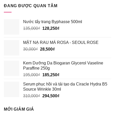
HÓA
6?
ĐANG ĐƯỢC QUAN TÂM
HỌC
TỐT
HƠN?
Nước tẩy trang Byphasse 500ml
Giá
Giá
135,000
₫
128,250
₫
gốc
hiện
là:
tại
MẶT NẠ RAU MÁ ROSA - SEOUL ROSE
135,000₫.
là:
Giá
Giá
30,000
₫
28,500
₫
128,250₫.
gốc
hiện
là:
tại
Kem Dưỡng Da Biogaran Glycerol Vaseline
30,000₫.
là:
Paraffine 250g
28,500₫.
Giá
Giá
195,000
₫
185,250
₫
gốc
hiện
Serum phục hồi và tái tạo da Ciracle Hydra B5
là:
tại
Source Wrinkle 30ml
195,000₫.
là:
Giá
Giá
310,000
₫
294,500
₫
185,250₫.
gốc
hiện
là:
tại
MỚI GIẢM GIÁ
310,000₫.
là: