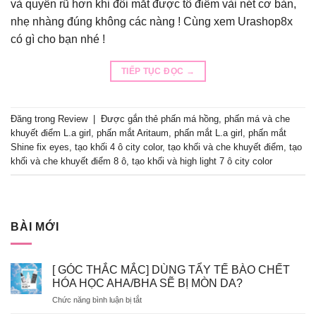
và quyến rũ hơn khi đôi mắt được tô điểm vài nét cơ bản,
nhẹ nhàng đúng không các nàng ! Cùng xem Urashop8x
có gì cho bạn nhé !
TIẾP TỤC ĐỌC
→
Đăng trong
Review
|
Được gắn thẻ
phấn má hồng
,
phấn má và che
khuyết điểm L.a girl
,
phấn mắt Aritaum
,
phấn mắt L.a girl
,
phấn mắt
Shine fix eyes
,
tạo khối 4 ô city color
,
tạo khối và che khuyết điểm
,
tạo
khối và che khuyết điểm 8 ô
,
tạo khối và high light 7 ô city color
BÀI MỚI
[ GÓC THẮC MẮC] DÙNG TẨY TẾ BÀO CHẾT
HÓA HỌC AHA/BHA SẼ BỊ MÒN DA?
ở
Chức năng bình luận bị tắt
[