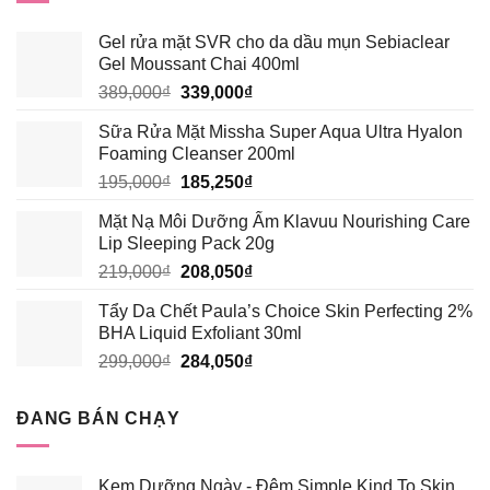
294,500₫.
Gel rửa mặt SVR cho da dầu mụn Sebiaclear
Gel Moussant Chai 400ml
Giá
Giá
389,000
₫
339,000
₫
gốc
hiện
Sữa Rửa Mặt Missha Super Aqua Ultra Hyalon
là:
tại
Foaming Cleanser 200ml
389,000₫.
là:
Giá
Giá
195,000
₫
185,250
₫
339,000₫.
gốc
hiện
Mặt Nạ Môi Dưỡng Ẩm Klavuu Nourishing Care
là:
tại
Lip Sleeping Pack 20g
195,000₫.
là:
Giá
Giá
219,000
₫
208,050
₫
185,250₫.
gốc
hiện
Tẩy Da Chết Paula’s Choice Skin Perfecting 2%
là:
tại
BHA Liquid Exfoliant 30ml
219,000₫.
là:
Giá
Giá
299,000
₫
284,050
₫
208,050₫.
gốc
hiện
là:
tại
ĐANG BÁN CHẠY
299,000₫.
là:
284,050₫.
Kem Dưỡng Ngày - Đêm Simple Kind To Skin