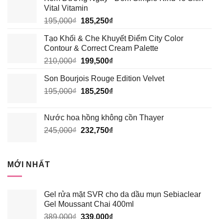
Vital Vitamin
Giá
Giá
195,000
₫
185,250
₫
gốc
hiện
Tạo Khối & Che Khuyết Điểm City Color
là:
tại
Contour & Correct Cream Palette
195,000₫.
là:
Giá
Giá
210,000
₫
199,500
₫
185,250₫.
gốc
hiện
Son Bourjois Rouge Edition Velvet
là:
tại
Giá
Giá
195,000
₫
210,000₫.
185,250
₫
là:
gốc
hiện
199,500₫.
là:
tại
Nước hoa hồng không cồn Thayer
195,000₫.
là:
Giá
Giá
245,000
₫
232,750
₫
185,250₫.
gốc
hiện
là:
tại
245,000₫.
là:
MỚI NHẤT
232,750₫.
Gel rửa mặt SVR cho da dầu mụn Sebiaclear
Gel Moussant Chai 400ml
Giá
Giá
389,000
₫
339,000
₫