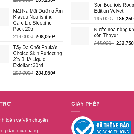
195,000
₫
185,250
₫
gốc
Son Bourjois Rou
gốc
hiện
là:
Mặt Nạ Môi Dưỡng Ẩm
Edition Velvet
là:
tại
210,000
Klavuu Nourishing
Giá
195,000₫.
là:
195,000
₫
185,250
Care Lip Sleeping
gốc
185,250₫.
Pack 20g
Nước hoa hồng k
là:
cồn Thayer
Giá
Giá
219,000
₫
208,050
₫
195,000
gốc
hiện
Giá
245,000
₫
232,750
Tẩy Da Chết Paula’s
là:
tại
gốc
Choice Skin Perfecting
219,000₫.
là:
là:
2% BHA Liquid
208,050₫.
245,000
Exfoliant 30ml
Giá
Giá
299,000
₫
284,050
₫
gốc
hiện
là:
tại
299,000₫.
là:
284,050₫.
 TRỢ
GIẤY PHÉP
nh toán và Vận chuyển
ng dẫn mua hàng