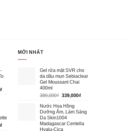
MỚI NHẤT
-
Gel rửa mặt SVR cho
To
da dầu mụn Sebiaclear
Gel Moussant Chai
400ml
Giá
₫
Giá
Giá
hiện
389,000
₫
339,000
₫
gốc
hiện
tại
Nước Hoa Hồng
là:
tại
₫.
là:
Dưỡng Ẩm, Làm Sáng
389,000₫.
là:
185,250₫.
ette
Da Skin1004
339,000₫.
Madagascar Centella
Giá
₫
Hyalu-Cica