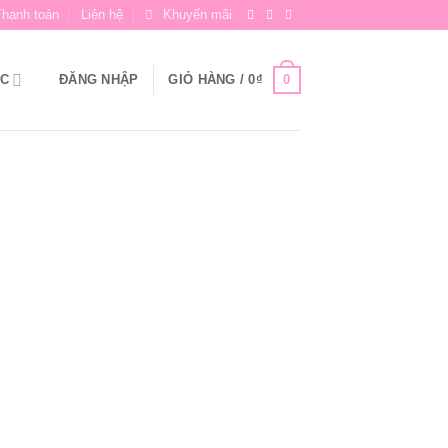
Thanh toán
Liên hệ
Khuyến mãi
0
ỨC
ĐĂNG NHẬP
GIỎ HÀNG /
0
₫