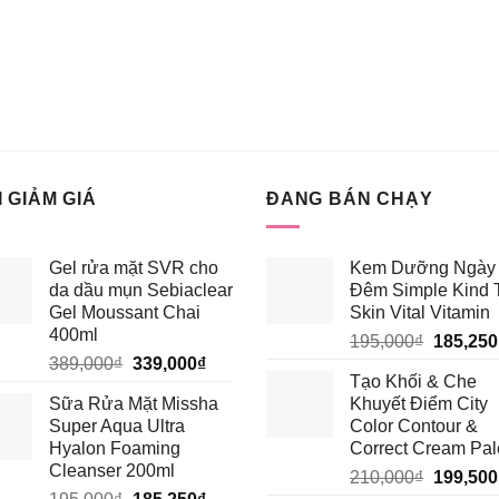
 GIẢM GIÁ
ĐANG BÁN CHẠY
Gel rửa mặt SVR cho
Kem Dưỡng Ngày 
da dầu mụn Sebiaclear
Đêm Simple Kind 
Gel Moussant Chai
Skin Vital Vitamin
400ml
Giá
195,000
₫
185,250
Giá
Giá
389,000
₫
339,000
₫
gốc
Tạo Khối & Che
gốc
hiện
là:
Sữa Rửa Mặt Missha
Khuyết Điểm City
là:
tại
195,000
Super Aqua Ultra
Color Contour &
389,000₫.
là:
Hyalon Foaming
Correct Cream Pal
339,000₫.
Cleanser 200ml
Giá
210,000
₫
199,500
Giá
Giá