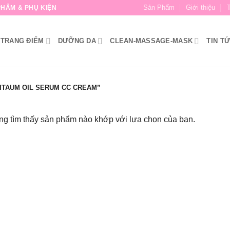
Sản Phẩm
Giới thiệu
HẨM & PHỤ KIỆN
TRANG ĐIỂM
DƯỠNG DA
CLEAN-MASSAGE-MASK
TIN T
ITAUM OIL SERUM CC CREAM”
g tìm thấy sản phẩm nào khớp với lựa chọn của bạn.