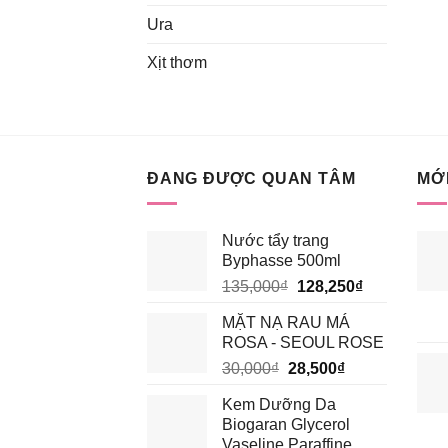
Ura
Xịt thơm
ĐANG ĐƯỢC QUAN TÂM
MỚI
Nước tẩy trang
Byphasse 500ml
Giá
Giá
135,000
₫
128,250
₫
gốc
hiện
MẶT NẠ RAU MÁ
là:
tại
ROSA - SEOUL ROSE
135,000₫.
là:
Giá
Giá
30,000
₫
28,500
₫
128,250₫.
gốc
hiện
Kem Dưỡng Da
là:
tại
Biogaran Glycerol
30,000₫.
là:
Vaseline Paraffine