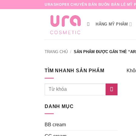
Bỏ
URASHOP8X CHUYÊN BÁN BUÔN BÁN LẺ MỸ P
qua
nội
HÃNG MỸ PHẨM
dung
TRANG CHỦ
/
SẢN PHẨM ĐƯỢC GẮN THẺ “AR
TÌM NHANH SẢN PHẨM
Khôn
Tìm
kiếm:
DANH MỤC
BB cream