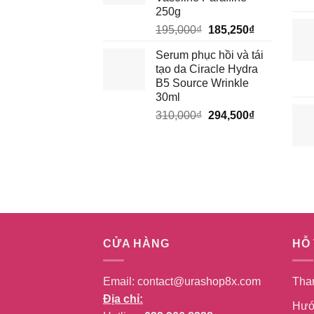
28,500₫.
250g
Giá
Giá
195,000
₫
185,250
₫
gốc
hiện
Serum phục hồi và tái
là:
tại
tạo da Ciracle Hydra
195,000₫.
là:
B5 Source Wrinkle
185,250₫.
30ml
Giá
Giá
310,000
₫
294,500
₫
gốc
hiện
là:
tại
310,000₫.
là:
294,500₫.
CỬA HÀNG
HỖ
Email:
contact@urashop8x.com
Tha
Địa chỉ:
Hướ