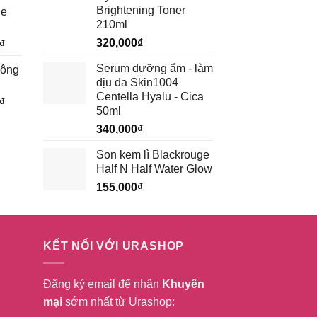
hiện
Brightening Toner
ge
tại
210ml
₫.
là:
320,000
₫
Giá
₫
199,500₫.
hiện
Serum dưỡng ẩm - làm
hông
tại
dịu da Skin1004
₫.
là:
Centella Hyalu - Cica
Giá
₫
185,250₫.
50ml
hiện
340,000
₫
tại
₫.
là:
Son kem lì Blackrouge
232,750₫.
Half N Half Water Glow
155,000
₫
KẾT NỐI VỚI URASHOP
Đăng ký email để nhận
Khuyến
mại
sớm nhất từ Urashop: