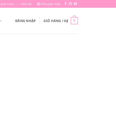
hanh toán
Liên hệ
Khuyến mãi
ĐĂNG NHẬP
GIỎ HÀNG /
0
₫
0