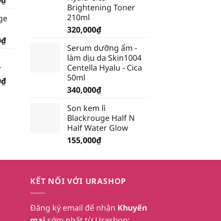
Brightening Toner
hiện
210ml
ge
tại
320,000
₫
₫.
là:
Giá
0
₫
199,500₫.
Serum dưỡng ẩm -
hiện
làm dịu da Skin1004
tại
Centella Hyalu - Cica
r
₫.
là:
50ml
Giá
0
₫
185,250₫.
340,000
₫
hiện
tại
Son kem lì
₫.
là:
Blackrouge Half N
232,750₫.
Half Water Glow
155,000
₫
KẾT NỐI VỚI URASHOP
Đăng ký email để nhận
Khuyến
mại
sớm nhất từ Urashop: