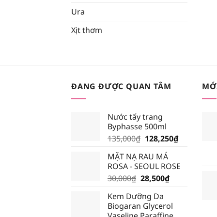
Ura
Xịt thơm
ĐANG ĐƯỢC QUAN TÂM
MỚ
Nước tẩy trang
Byphasse 500ml
Giá
Giá
135,000
₫
128,250
₫
gốc
hiện
MẶT NẠ RAU MÁ
là:
tại
ROSA - SEOUL ROSE
135,000₫.
là:
Giá
Giá
30,000
₫
28,500
₫
128,250₫.
gốc
hiện
Kem Dưỡng Da
là:
tại
Biogaran Glycerol
30,000₫.
là:
Vaseline Paraffine