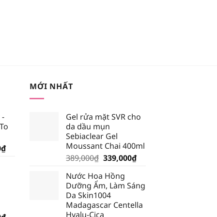
MỚI NHẤT
 -
Gel rửa mặt SVR cho
 To
da dầu mụn
Sebiaclear Gel
Moussant Chai 400ml
Giá
0
₫
Giá
Giá
hiện
389,000
₫
339,000
₫
gốc
hiện
tại
Nước Hoa Hồng
là:
tại
₫.
là:
Dưỡng Ẩm, Làm Sáng
389,000₫.
là:
185,250₫.
Da Skin1004
339,000₫.
Madagascar Centella
Hyalu-Cica
Giá
0
₫