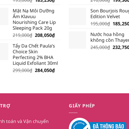
gốc
hiện
gốc
Mặt Nạ Môi Dưỡng
Son Bourjois Rou
là:
tại
là:
Ẩm Klavuu
Edition Velvet
195,000₫.
là:
210,000
Nourishing Care Lip
Giá
195,000
₫
185,25
185,250₫.
Sleeping Pack 20g
gốc
Nước hoa hồng
Giá
Giá
219,000
₫
208,050
₫
là:
không cồn Thaye
gốc
hiện
195,000
Tẩy Da Chết Paula’s
là:
tại
Giá
245,000
₫
232,75
Choice Skin
219,000₫.
là:
gốc
Perfecting 2% BHA
208,050₫.
là:
Liquid Exfoliant 30ml
245,000
Giá
Giá
299,000
₫
284,050
₫
gốc
hiện
là:
tại
299,000₫.
là:
284,050₫.
 TRỢ
GIẤY PHÉP
nh toán và Vận chuyển