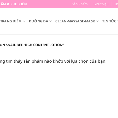
Sản Phẩm
Giới thiệu
T
ẨM & PHỤ KIỆN
TRANG ĐIỂM
DƯỠNG DA
CLEAN-MASSAGE-MASK
TIN TỨC
N SNAIL BEE HIGH CONTENT LOTION”
ng tìm thấy sản phẩm nào khớp với lựa chọn của bạn.