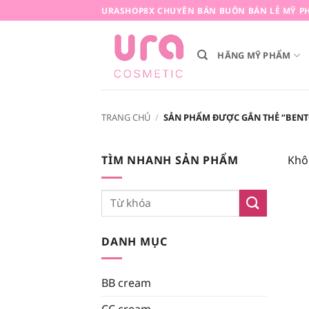
Bỏ
URASHOP8X CHUYÊN BÁN BUÔN BÁN LẺ MỸ PH
qua
nội
HÃNG MỸ PHẨM
dung
TRANG CHỦ
/
SẢN PHẨM ĐƯỢC GẮN THẺ “BENTO
TÌM NHANH SẢN PHẨM
Khô
Tìm
kiếm:
DANH MỤC
BB cream