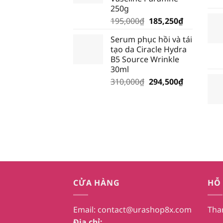
28,500₫.
250g
Giá
Giá
195,000
₫
185,250
₫
gốc
hiện
Serum phục hồi và tái
là:
tại
tạo da Ciracle Hydra
195,000₫.
là:
B5 Source Wrinkle
185,250₫.
30ml
Giá
Giá
310,000
₫
294,500
₫
gốc
hiện
là:
tại
310,000₫.
là:
294,500₫.
CỬA HÀNG
HỖ
Email:
contact@urashop8x.com
Tha
Địa chỉ: