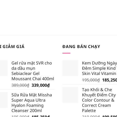
I GIẢM GIÁ
ĐANG BÁN CHẠY
Gel rửa mặt SVR cho
Kem Dưỡng Ngày
da dầu mụn
Đêm Simple Kind
Sebiaclear Gel
Skin Vital Vitamin
Moussant Chai 400ml
Giá
195,000
₫
185,25
Giá
Giá
389,000
₫
339,000
₫
gốc
Tạo Khối & Che
gốc
hiện
là:
Sữa Rửa Mặt Missha
Khuyết Điểm City
là:
tại
195,000
Super Aqua Ultra
Color Contour &
389,000₫.
là:
Hyalon Foaming
Correct Cream
339,000₫.
Cleanser 200ml
Palette
Giá
Giá
Giá
195,000
₫
185,250
₫
210,000
₫
199,50