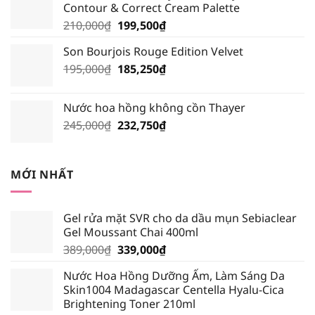
Contour & Correct Cream Palette
195,000₫.
là:
Giá
Giá
210,000
₫
199,500
₫
185,250₫.
gốc
hiện
Son Bourjois Rouge Edition Velvet
là:
tại
Giá
Giá
195,000
₫
210,000₫.
185,250
₫
là:
gốc
hiện
199,500₫.
là:
tại
Nước hoa hồng không cồn Thayer
195,000₫.
là:
Giá
Giá
245,000
₫
232,750
₫
185,250₫.
gốc
hiện
là:
tại
245,000₫.
là:
MỚI NHẤT
232,750₫.
Gel rửa mặt SVR cho da dầu mụn Sebiaclear
Gel Moussant Chai 400ml
Giá
Giá
389,000
₫
339,000
₫
gốc
hiện
Nước Hoa Hồng Dưỡng Ẩm, Làm Sáng Da
là:
tại
Skin1004 Madagascar Centella Hyalu-Cica
389,000₫.
là:
Brightening Toner 210ml
339,000₫.