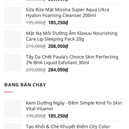
gốc
hiện
Sữa Rửa Mặt Missha Super Aqua Ultra
là:
tại
Hyalon Foaming Cleanser 200ml
389,000₫.
là:
Giá
Giá
195,000
₫
185,250
₫
339,000₫.
gốc
hiện
Mặt Nạ Môi Dưỡng Ẩm Klavuu Nourishing
là:
tại
Care Lip Sleeping Pack 20g
195,000₫.
là:
Giá
Giá
219,000
₫
208,050
₫
185,250₫.
gốc
hiện
Tẩy Da Chết Paula’s Choice Skin Perfecting
là:
tại
2% BHA Liquid Exfoliant 30ml
219,000₫.
là:
Giá
Giá
299,000
₫
284,050
₫
208,050₫.
gốc
hiện
là:
tại
ĐANG BÁN CHẠY
299,000₫.
là:
284,050₫.
Kem Dưỡng Ngày - Đêm Simple Kind To Skin
Vital Vitamin
Giá
Giá
195,000
₫
185,250
₫
gốc
hiện
Tạo Khối & Che Khuyết Điểm City Color
là:
tại