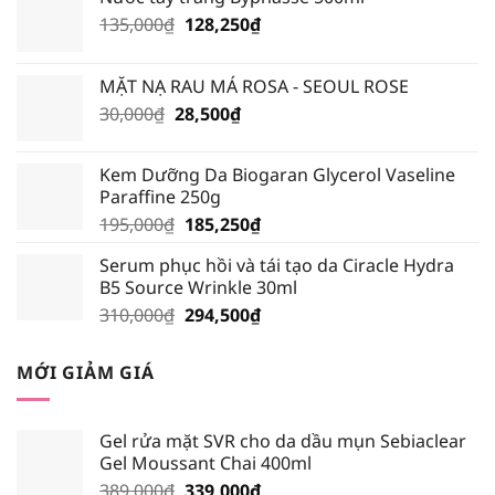
Giá
Giá
135,000
₫
128,250
₫
gốc
hiện
là:
tại
MẶT NẠ RAU MÁ ROSA - SEOUL ROSE
135,000₫.
là:
Giá
Giá
30,000
₫
28,500
₫
128,250₫.
gốc
hiện
là:
tại
Kem Dưỡng Da Biogaran Glycerol Vaseline
30,000₫.
là:
Paraffine 250g
28,500₫.
Giá
Giá
195,000
₫
185,250
₫
gốc
hiện
Serum phục hồi và tái tạo da Ciracle Hydra
là:
tại
B5 Source Wrinkle 30ml
195,000₫.
là:
Giá
Giá
310,000
₫
294,500
₫
185,250₫.
gốc
hiện
là:
tại
MỚI GIẢM GIÁ
310,000₫.
là:
294,500₫.
Gel rửa mặt SVR cho da dầu mụn Sebiaclear
Gel Moussant Chai 400ml
Giá
Giá
389,000
₫
339,000
₫