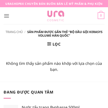
Bỏ
URASHOP8X CHUYÊN BÁN BUÔN BÁN LẺ MỸ PHẨM & PHỤ KIỆN
qua
nội
0
dung
TRANG CHỦ
/
SẢN PHẨM ĐƯỢC GẮN THẺ “BỘ DẦU GỘI KERASYS
VOLUME HÀN QUỐC”
LỌC
Không tìm thấy sản phẩm nào khớp với lựa chọn của
bạn.
ĐANG ĐƯỢC QUAN TÂM
Nước tẩy trang Byphasse 500ml