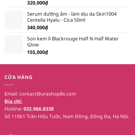
320,000
₫
Serum dưỡng ẩm - làm dịu da Skin1004
Centella Hyalu - Cica 50ml
340,000
₫
Son kem lì Blackrouge Half N Half Water
Glow
155,000
₫
CỬA HÀNG
Email:
contact@urashop8x.com
Địa chỉ:
Hotline:
032.966.8338
Số 110b1 Trần Hữu Tước, Nam Đồng, Đống Đa, Hà Nội.