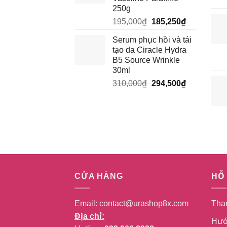
28,500₫.
250g
Giá
Giá
195,000
₫
185,250
₫
gốc
hiện
Serum phục hồi và tái
là:
tại
tạo da Ciracle Hydra
195,000₫.
là:
B5 Source Wrinkle
185,250₫.
30ml
Giá
Giá
310,000
₫
294,500
₫
gốc
hiện
là:
tại
310,000₫.
là:
294,500₫.
CỬA HÀNG
HỖ
Email:
contact@urashop8x.com
Tha
Địa chỉ:
Hướ