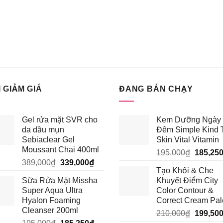
 GIẢM GIÁ
ĐANG BÁN CHẠY
Gel rửa mặt SVR cho
Kem Dưỡng Ngày 
da dầu mụn
Đêm Simple Kind 
Sebiaclear Gel
Skin Vital Vitamin
Moussant Chai 400ml
Giá
195,000
₫
185,25
Giá
Giá
389,000
₫
339,000
₫
gốc
Tạo Khối & Che
gốc
hiện
là:
Sữa Rửa Mặt Missha
Khuyết Điểm City
là:
tại
195,000
Super Aqua Ultra
Color Contour &
389,000₫.
là:
Hyalon Foaming
Correct Cream Pal
339,000₫.
Cleanser 200ml
Giá
210,000
₫
199,50
Giá
Giá