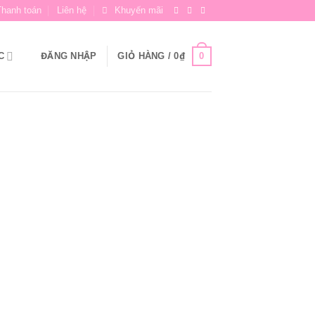
Thanh toán
Liên hệ
Khuyến mãi
0
C
ĐĂNG NHẬP
GIỎ HÀNG /
0
₫