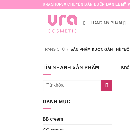
Bỏ
URASHOP8X CHUYÊN BÁN BUÔN BÁN LẺ MỸ P
qua
nội
HÃNG MỸ PHẨM
dung
TRANG CHỦ
/
SẢN PHẨM ĐƯỢC GẮN THẺ “BỘ 
TÌM NHANH SẢN PHẨM
Khôn
Tìm
kiếm:
DANH MỤC
BB cream