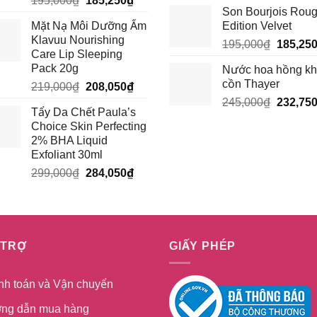
195,000
₫
185,250
₫
gốc
Son Bourjois Rou
gốc
hiện
là:
Mặt Nạ Môi Dưỡng Ẩm
Edition Velvet
là:
tại
210,000
Klavuu Nourishing
Giá
195,000₫.
là:
195,000
₫
185,25
Care Lip Sleeping
gốc
185,250₫.
Pack 20g
Nước hoa hồng k
là:
cồn Thayer
Giá
Giá
219,000
₫
208,050
₫
195,000
gốc
hiện
Giá
245,000
₫
232,75
Tẩy Da Chết Paula’s
là:
tại
gốc
Choice Skin Perfecting
219,000₫.
là:
là:
2% BHA Liquid
208,050₫.
245,000
Exfoliant 30ml
Giá
Giá
299,000
₫
284,050
₫
gốc
hiện
là:
tại
299,000₫.
là:
284,050₫.
 TRỢ
GIẤY PHÉP
nh toán và Vận chuyển
ng dẫn mua hàng