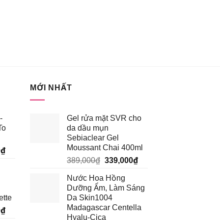
MỚI NHẤT
-
Gel rửa mặt SVR cho
To
da dầu mụn
Sebiaclear Gel
Moussant Chai 400ml
Giá
0
₫
Giá
Giá
hiện
389,000
₫
339,000
₫
gốc
hiện
tại
Nước Hoa Hồng
là:
tại
₫.
là:
Dưỡng Ẩm, Làm Sáng
389,000₫.
là:
185,250₫.
ette
Da Skin1004
339,000₫.
Madagascar Centella
Giá
0
₫
Hyalu-Cica