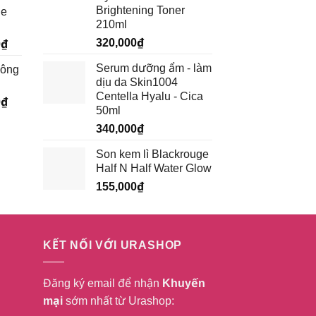
hiện
Brightening Toner
ge
tại
210ml
₫.
là:
320,000
₫
Giá
0
₫
199,500₫.
hiện
Serum dưỡng ẩm - làm
hông
tại
dịu da Skin1004
₫.
là:
Centella Hyalu - Cica
Giá
0
₫
185,250₫.
50ml
hiện
340,000
₫
tại
₫.
là:
Son kem lì Blackrouge
232,750₫.
Half N Half Water Glow
155,000
₫
KẾT NỐI VỚI URASHOP
Đăng ký email để nhận
Khuyến
mại
sớm nhất từ Urashop: