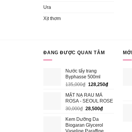
Ura
Xịt thơm
ĐANG ĐƯỢC QUAN TÂM
MỚI
Nước tẩy trang
Byphasse 500ml
Giá
Giá
135,000
₫
128,250
₫
gốc
hiện
MẶT NẠ RAU MÁ
là:
tại
ROSA - SEOUL ROSE
135,000₫.
là:
Giá
Giá
30,000
₫
28,500
₫
128,250₫.
gốc
hiện
Kem Dưỡng Da
là:
tại
Biogaran Glycerol
30,000₫.
là:
Vaseline Paraffine