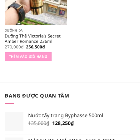
DƯỠNG DA
Dưỡng Thể Victoria’s Secret
Amber Romance 236ml
Giá
Giá
270,000
₫
256,500
₫
gốc
hiện
là:
tại
THÊM VÀO GIỎ HÀNG
270,000₫.
là:
256,500₫.
ĐANG ĐƯỢC QUAN TÂM
Nước tẩy trang Byphasse 500ml
Giá
Giá
135,000
₫
128,250
₫
gốc
hiện
là:
tại