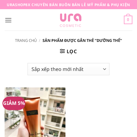
Bỏ
URASHOP8X CHUYÊN BÁN BUÔN BÁN LẺ MỸ PHẨM & PHỤ KIỆN
qua
nội
0
dung
TRANG CHỦ
/
SẢN PHẨM ĐƯỢC GẮN THẺ “DƯỠNG THỂ”
LỌC
GIẢM 5%