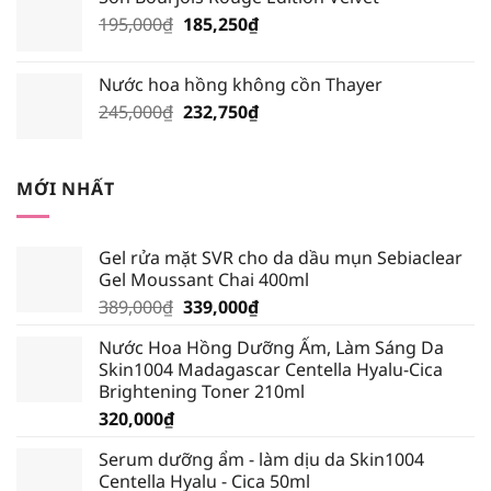
là:
tại
Giá
Giá
195,000
₫
210,000₫.
185,250
₫
là:
gốc
hiện
199,500₫.
là:
tại
Nước hoa hồng không cồn Thayer
195,000₫.
là:
Giá
Giá
245,000
₫
232,750
₫
185,250₫.
gốc
hiện
là:
tại
245,000₫.
là:
MỚI NHẤT
232,750₫.
Gel rửa mặt SVR cho da dầu mụn Sebiaclear
Gel Moussant Chai 400ml
Giá
Giá
389,000
₫
339,000
₫
gốc
hiện
Nước Hoa Hồng Dưỡng Ẩm, Làm Sáng Da
là:
tại
Skin1004 Madagascar Centella Hyalu-Cica
389,000₫.
là:
Brightening Toner 210ml
339,000₫.
320,000
₫
Serum dưỡng ẩm - làm dịu da Skin1004
Centella Hyalu - Cica 50ml