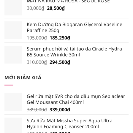
MẶT NẠ RAU MÁ ROSA - SEOUL ROSE
135,000₫.
là:
Giá
Giá
30,000
₫
28,500
₫
128,250₫.
gốc
hiện
là:
tại
Kem Dưỡng Da Biogaran Glycerol Vaseline
30,000₫.
là:
Paraffine 250g
28,500₫.
Giá
Giá
195,000
₫
185,250
₫
gốc
hiện
Serum phục hồi và tái tạo da Ciracle Hydra
là:
tại
B5 Source Wrinkle 30ml
195,000₫.
là:
Giá
Giá
310,000
₫
294,500
₫
185,250₫.
gốc
hiện
là:
tại
MỚI GIẢM GIÁ
310,000₫.
là:
294,500₫.
Gel rửa mặt SVR cho da dầu mụn Sebiaclear
Gel Moussant Chai 400ml
Giá
Giá
389,000
₫
339,000
₫
gốc
hiện
Sữa Rửa Mặt Missha Super Aqua Ultra
là:
tại
Hyalon Foaming Cleanser 200ml
389,000₫.
là: