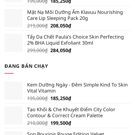
Giá
Giá
195,000
₫
185,250
₫
339,000₫.
gốc
hiện
Mặt Nạ Môi Dưỡng Ẩm Klavuu Nourishing
là:
tại
Care Lip Sleeping Pack 20g
195,000₫.
là:
Giá
Giá
219,000
₫
208,050
₫
185,250₫.
gốc
hiện
Tẩy Da Chết Paula’s Choice Skin Perfecting
là:
tại
2% BHA Liquid Exfoliant 30ml
219,000₫.
là:
Giá
Giá
299,000
₫
284,050
₫
208,050₫.
gốc
hiện
là:
tại
ĐANG BÁN CHẠY
299,000₫.
là:
284,050₫.
Kem Dưỡng Ngày - Đêm Simple Kind To Skin
Vital Vitamin
Giá
Giá
195,000
₫
185,250
₫
gốc
hiện
Tạo Khối & Che Khuyết Điểm City Color
là:
tại
Contour & Correct Cream Palette
195,000₫.
là:
Giá
Giá
210,000
₫
199,500
₫
185,250₫.
gốc
hiện
Son Bourjois Rouge Edition Velvet