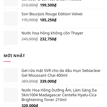
195,000₫.
là:
Giá
Giá
210,000
₫
199,500
₫
185,250₫.
gốc
hiện
Son Bourjois Rouge Edition Velvet
là:
tại
Giá
Giá
195,000
₫
210,000₫.
185,250
₫
là:
gốc
hiện
199,500₫.
là:
tại
Nước hoa hồng không cồn Thayer
195,000₫.
là:
Giá
Giá
245,000
₫
232,750
₫
185,250₫.
gốc
hiện
là:
tại
245,000₫.
là:
MỚI NHẤT
232,750₫.
Gel rửa mặt SVR cho da dầu mụn Sebiaclear
Gel Moussant Chai 400ml
Giá
Giá
389,000
₫
339,000
₫
gốc
hiện
Nước Hoa Hồng Dưỡng Ẩm, Làm Sáng Da
là:
tại
Skin1004 Madagascar Centella Hyalu-Cica
389,000₫.
là:
Brightening Toner 210ml
339,000₫.
320,000
₫