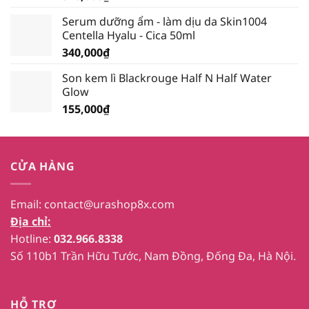
Serum dưỡng ẩm - làm dịu da Skin1004
Centella Hyalu - Cica 50ml
340,000
₫
Son kem lì Blackrouge Half N Half Water
Glow
155,000
₫
CỬA HÀNG
Email:
contact@urashop8x.com
Địa chỉ:
Hotline:
032.966.8338
Số 110b1 Trần Hữu Tước, Nam Đồng, Đống Đa, Hà Nội.
HỖ TRỢ