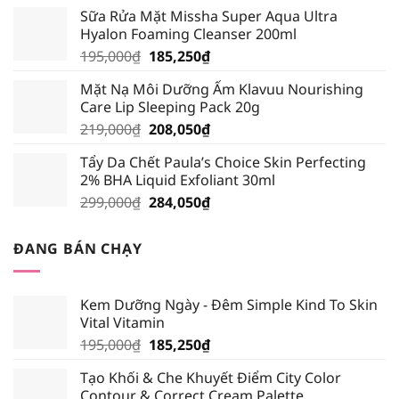
gốc
hiện
Sữa Rửa Mặt Missha Super Aqua Ultra
là:
tại
Hyalon Foaming Cleanser 200ml
389,000₫.
là:
Giá
Giá
195,000
₫
185,250
₫
339,000₫.
gốc
hiện
Mặt Nạ Môi Dưỡng Ẩm Klavuu Nourishing
là:
tại
Care Lip Sleeping Pack 20g
195,000₫.
là:
Giá
Giá
219,000
₫
208,050
₫
185,250₫.
gốc
hiện
Tẩy Da Chết Paula’s Choice Skin Perfecting
là:
tại
2% BHA Liquid Exfoliant 30ml
219,000₫.
là:
Giá
Giá
299,000
₫
284,050
₫
208,050₫.
gốc
hiện
là:
tại
ĐANG BÁN CHẠY
299,000₫.
là:
284,050₫.
Kem Dưỡng Ngày - Đêm Simple Kind To Skin
Vital Vitamin
Giá
Giá
195,000
₫
185,250
₫
gốc
hiện
Tạo Khối & Che Khuyết Điểm City Color
là:
tại
Contour & Correct Cream Palette