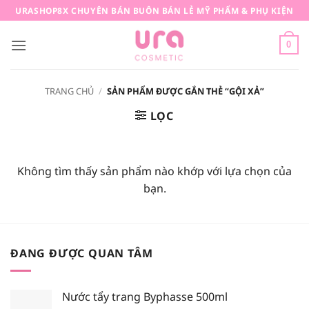
Bỏ
URASHOP8X CHUYÊN BÁN BUÔN BÁN LẺ MỸ PHẨM & PHỤ KIỆN
qua
nội
0
dung
TRANG CHỦ
/
SẢN PHẨM ĐƯỢC GẮN THẺ “GỘI XẢ”
LỌC
Không tìm thấy sản phẩm nào khớp với lựa chọn của
bạn.
ĐANG ĐƯỢC QUAN TÂM
Nước tẩy trang Byphasse 500ml