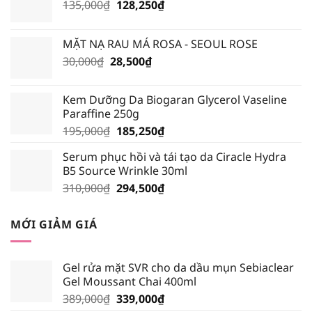
Giá
Giá
135,000
₫
128,250
₫
gốc
hiện
là:
tại
MẶT NẠ RAU MÁ ROSA - SEOUL ROSE
135,000₫.
là:
Giá
Giá
30,000
₫
28,500
₫
128,250₫.
gốc
hiện
là:
tại
Kem Dưỡng Da Biogaran Glycerol Vaseline
30,000₫.
là:
Paraffine 250g
28,500₫.
Giá
Giá
195,000
₫
185,250
₫
gốc
hiện
Serum phục hồi và tái tạo da Ciracle Hydra
là:
tại
B5 Source Wrinkle 30ml
195,000₫.
là:
Giá
Giá
310,000
₫
294,500
₫
185,250₫.
gốc
hiện
là:
tại
MỚI GIẢM GIÁ
310,000₫.
là:
294,500₫.
Gel rửa mặt SVR cho da dầu mụn Sebiaclear
Gel Moussant Chai 400ml
Giá
Giá
389,000
₫
339,000
₫