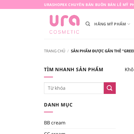
Bỏ
URASHOP8X CHUYÊN BÁN BUÔN BÁN LẺ MỸ PH
qua
nội
HÃNG MỸ PHẨM
dung
TRANG CHỦ
/
SẢN PHẨM ĐƯỢC GẮN THẺ “GREE
TÌM NHANH SẢN PHẨM
Khô
Tìm
kiếm:
DANH MỤC
BB cream