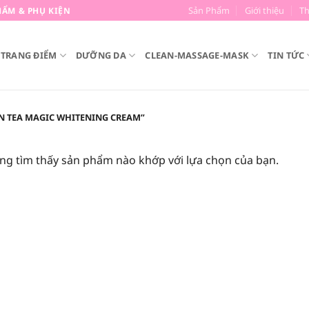
Sản Phẩm
Giới thiệu
T
ẨM & PHỤ KIỆN
TRANG ĐIỂM
DƯỠNG DA
CLEAN-MASSAGE-MASK
TIN TỨC
N TEA MAGIC WHITENING CREAM”
ng tìm thấy sản phẩm nào khớp với lựa chọn của bạn.