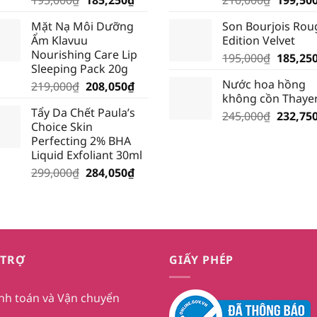
gốc
hiện
gốc
Mặt Nạ Môi Dưỡng
Son Bourjois Rou
là:
tại
là:
Ẩm Klavuu
Edition Velvet
195,000₫.
là:
210,000
Nourishing Care Lip
Giá
195,000
₫
185,25
185,250₫.
Sleeping Pack 20g
gốc
Nước hoa hồng
Giá
Giá
219,000
₫
208,050
₫
là:
không cồn Thaye
gốc
hiện
195,000
Tẩy Da Chết Paula’s
là:
tại
Giá
245,000
₫
232,75
Choice Skin
219,000₫.
là:
gốc
Perfecting 2% BHA
208,050₫.
là:
Liquid Exfoliant 30ml
245,000
Giá
Giá
299,000
₫
284,050
₫
gốc
hiện
là:
tại
299,000₫.
là:
284,050₫.
 TRỢ
GIẤY PHÉP
nh toán và Vận chuyển