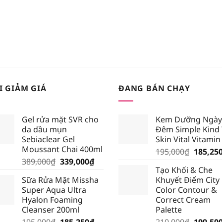
I GIẢM GIÁ
ĐANG BÁN CHẠY
Gel rửa mặt SVR cho
Kem Dưỡng Ngày
da dầu mụn
Đêm Simple Kind
Sebiaclear Gel
Skin Vital Vitamin
Moussant Chai 400ml
Giá
195,000
₫
185,25
Giá
Giá
389,000
₫
339,000
₫
gốc
Tạo Khối & Che
gốc
hiện
là:
Sữa Rửa Mặt Missha
Khuyết Điểm City
là:
tại
195,000
Super Aqua Ultra
Color Contour &
389,000₫.
là:
Hyalon Foaming
Correct Cream
339,000₫.
Cleanser 200ml
Palette
Giá
Giá
Giá
195,000
₫
185,250
₫
210,000
₫
199,50