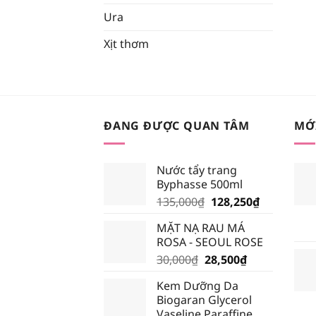
Ura
Xịt thơm
ĐANG ĐƯỢC QUAN TÂM
MỚ
Nước tẩy trang
Byphasse 500ml
Giá
Giá
135,000
₫
128,250
₫
gốc
hiện
MẶT NẠ RAU MÁ
là:
tại
ROSA - SEOUL ROSE
135,000₫.
là:
Giá
Giá
30,000
₫
28,500
₫
128,250₫.
gốc
hiện
Kem Dưỡng Da
là:
tại
Biogaran Glycerol
30,000₫.
là:
Vaseline Paraffine