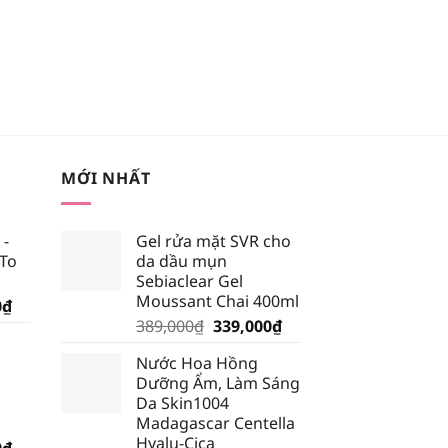
MỚI NHẤT
 -
Gel rửa mặt SVR cho
 To
da dầu mụn
Sebiaclear Gel
Moussant Chai 400ml
Giá
0
₫
Giá
Giá
hiện
389,000
₫
339,000
₫
gốc
hiện
tại
Nước Hoa Hồng
là:
tại
₫.
là:
Dưỡng Ẩm, Làm Sáng
389,000₫.
là:
185,250₫.
Da Skin1004
339,000₫.
Madagascar Centella
Hyalu-Cica
Giá
0
₫