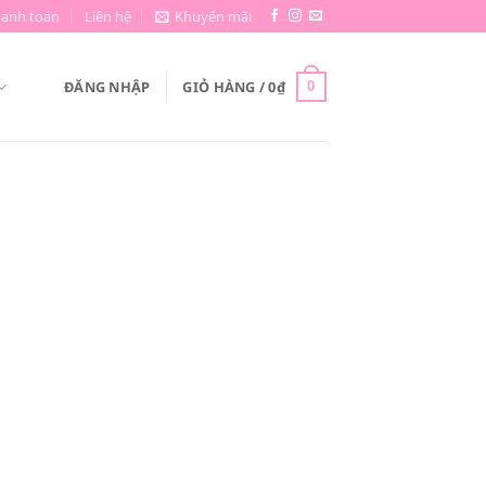
hanh toán
Liên hệ
Khuyến mãi
ĐĂNG NHẬP
GIỎ HÀNG /
0
₫
0