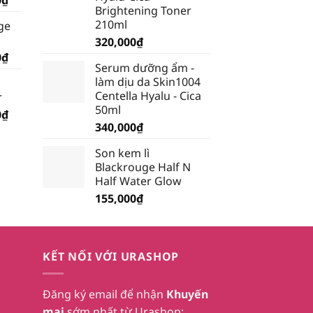
Brightening Toner
hiện
210ml
ge
tại
320,000
₫
₫.
là:
Giá
0
₫
199,500₫.
Serum dưỡng ẩm -
hiện
làm dịu da Skin1004
tại
Centella Hyalu - Cica
r
₫.
là:
50ml
Giá
0
₫
185,250₫.
340,000
₫
hiện
tại
Son kem lì
₫.
là:
Blackrouge Half N
232,750₫.
Half Water Glow
155,000
₫
KẾT NỐI VỚI URASHOP
Đăng ký email để nhận
Khuyến
mại
sớm nhất từ Urashop: