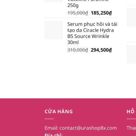
28,500₫.
250g
Giá
Giá
195,000
₫
185,250
₫
gốc
hiện
Serum phục hồi và tái
là:
tại
tạo da Ciracle Hydra
195,000₫.
là:
B5 Source Wrinkle
185,250₫.
30ml
Giá
Giá
310,000
₫
294,500
₫
gốc
hiện
là:
tại
310,000₫.
là:
294,500₫.
CỬA HÀNG
HỖ
Email:
contact@urashop8x.com
Tha
Địa chỉ: