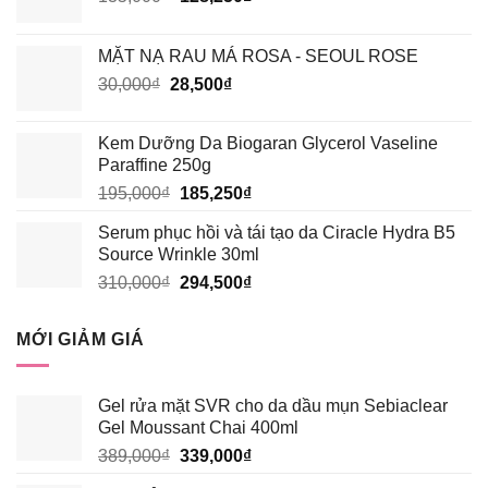
gốc
hiện
là:
tại
MẶT NẠ RAU MÁ ROSA - SEOUL ROSE
135,000₫.
là:
Giá
Giá
30,000
₫
28,500
₫
128,250₫.
gốc
hiện
là:
tại
Kem Dưỡng Da Biogaran Glycerol Vaseline
30,000₫.
là:
Paraffine 250g
28,500₫.
Giá
Giá
195,000
₫
185,250
₫
gốc
hiện
Serum phục hồi và tái tạo da Ciracle Hydra B5
là:
tại
Source Wrinkle 30ml
195,000₫.
là:
Giá
Giá
310,000
₫
294,500
₫
185,250₫.
gốc
hiện
là:
tại
MỚI GIẢM GIÁ
310,000₫.
là:
294,500₫.
Gel rửa mặt SVR cho da dầu mụn Sebiaclear
Gel Moussant Chai 400ml
Giá
Giá
389,000
₫
339,000
₫
gốc
hiện