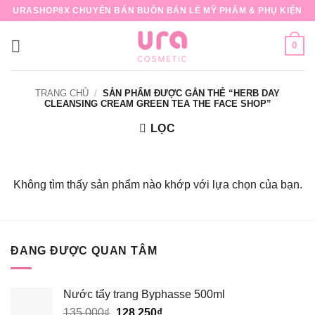
Bỏ
URASHOP8X CHUYÊN BÁN BUÔN BÁN LẺ MỸ PHẨM & PHỤ KIỆN
qua
nội
0
dung
TRANG CHỦ
/
SẢN PHẨM ĐƯỢC GẮN THẺ “HERB DAY
CLEANSING CREAM GREEN TEA THE FACE SHOP”
LỌC
Không tìm thấy sản phẩm nào khớp với lựa chọn của bạn.
ĐANG ĐƯỢC QUAN TÂM
Nước tẩy trang Byphasse 500ml
Giá
Giá
135,000
₫
128,250
₫