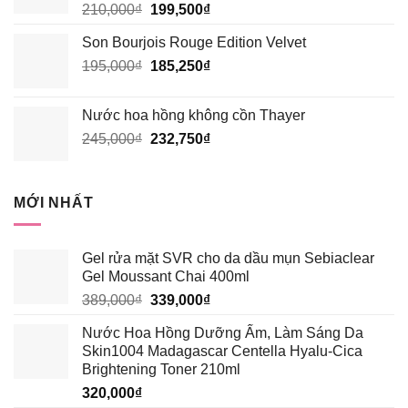
Giá
Giá
210,000
₫
199,500
₫
185,250₫.
gốc
hiện
Son Bourjois Rouge Edition Velvet
là:
tại
Giá
Giá
195,000
₫
210,000₫.
185,250
₫
là:
gốc
hiện
199,500₫.
là:
tại
Nước hoa hồng không cồn Thayer
195,000₫.
là:
Giá
Giá
245,000
₫
232,750
₫
185,250₫.
gốc
hiện
là:
tại
245,000₫.
là:
MỚI NHẤT
232,750₫.
Gel rửa mặt SVR cho da dầu mụn Sebiaclear
Gel Moussant Chai 400ml
Giá
Giá
389,000
₫
339,000
₫
gốc
hiện
Nước Hoa Hồng Dưỡng Ẩm, Làm Sáng Da
là:
tại
Skin1004 Madagascar Centella Hyalu-Cica
389,000₫.
là:
Brightening Toner 210ml
339,000₫.
320,000
₫