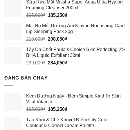
Sữa Rửa Mặt Missha Super Aqua Ultra Hyalon
là:
tại
Foaming Cleanser 200ml
389,000₫.
là:
Giá
Giá
195,000
₫
185,250
₫
339,000₫.
gốc
hiện
Mặt Nạ Môi Dưỡng Ẩm Klavuu Nourishing Care
là:
tại
Lip Sleeping Pack 20g
195,000₫.
là:
Giá
Giá
219,000
₫
208,050
₫
185,250₫.
gốc
hiện
Tẩy Da Chết Paula’s Choice Skin Perfecting 2%
là:
tại
BHA Liquid Exfoliant 30ml
219,000₫.
là:
Giá
Giá
299,000
₫
284,050
₫
208,050₫.
gốc
hiện
là:
tại
ĐANG BÁN CHẠY
299,000₫.
là:
284,050₫.
Kem Dưỡng Ngày - Đêm Simple Kind To Skin
Vital Vitamin
Giá
Giá
195,000
₫
185,250
₫
gốc
hiện
Tạo Khối & Che Khuyết Điểm City Color
là:
tại
Contour & Correct Cream Palette
195,000₫.
là: