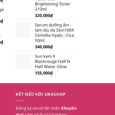
Brightening Toner
hiện
210ml
ge
tại
320,000
₫
₫.
là:
Giá
0
₫
199,500₫.
Serum dưỡng ẩm -
hiện
làm dịu da Skin1004
tại
Centella Hyalu - Cica
r
₫.
là:
50ml
Giá
0
₫
185,250₫.
340,000
₫
hiện
tại
Son kem lì
₫.
là:
Blackrouge Half N
232,750₫.
Half Water Glow
155,000
₫
KẾT NỐI VỚI URASHOP
Đăng ký email để nhận
Khuyến
mại
sớm nhất từ Urashop: