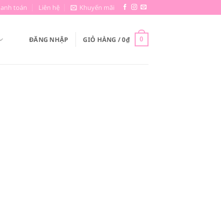
hanh toán
Liên hệ
Khuyến mãi
ĐĂNG NHẬP
GIỎ HÀNG /
0
₫
0