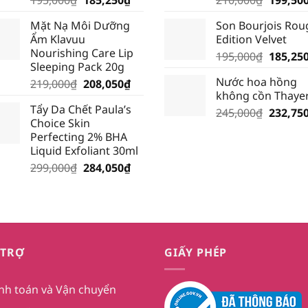
gốc
hiện
gốc
Mặt Nạ Môi Dưỡng
Son Bourjois Rou
là:
tại
là:
Ẩm Klavuu
Edition Velvet
195,000₫.
là:
210,000
Nourishing Care Lip
Giá
195,000
₫
185,25
185,250₫.
Sleeping Pack 20g
gốc
Nước hoa hồng
Giá
Giá
219,000
₫
208,050
₫
là:
không cồn Thaye
gốc
hiện
195,000
Tẩy Da Chết Paula’s
là:
tại
Giá
245,000
₫
232,75
Choice Skin
219,000₫.
là:
gốc
Perfecting 2% BHA
208,050₫.
là:
Liquid Exfoliant 30ml
245,000
Giá
Giá
299,000
₫
284,050
₫
gốc
hiện
là:
tại
299,000₫.
là:
284,050₫.
 TRỢ
GIẤY PHÉP
nh toán và Vận chuyển