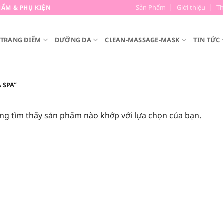
Sản Phẩm
Giới thiệu
T
ẨM & PHỤ KIỆN
TRANG ĐIỂM
DƯỠNG DA
CLEAN-MASSAGE-MASK
TIN TỨC
 SPA”
ng tìm thấy sản phẩm nào khớp với lựa chọn của bạn.