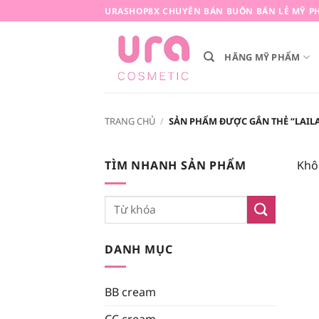
Bỏ
URASHOP8X CHUYÊN BÁN BUÔN BÁN LẺ MỸ PH
qua
nội
HÃNG MỸ PHẨM
dung
TRANG CHỦ
/
SẢN PHẨM ĐƯỢC GẮN THẺ “LAILA
TÌM NHANH SẢN PHẨM
Khô
Tìm
kiếm:
DANH MỤC
BB cream