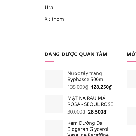
Ura
Xịt thơm
ĐANG ĐƯỢC QUAN TÂM
MỚ
Nước tẩy trang
Byphasse 500ml
Giá
Giá
135,000
₫
128,250
₫
gốc
hiện
MẶT NẠ RAU MÁ
là:
tại
ROSA - SEOUL ROSE
135,000₫.
là:
Giá
Giá
30,000
₫
28,500
₫
128,250₫.
gốc
hiện
Kem Dưỡng Da
là:
tại
Biogaran Glycerol
30,000₫.
là:
Vaseline Paraffine