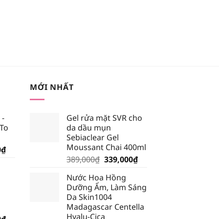
MỚI NHẤT
 -
Gel rửa mặt SVR cho
 To
da dầu mụn
Sebiaclear Gel
Moussant Chai 400ml
Giá
0
₫
Giá
Giá
hiện
389,000
₫
339,000
₫
gốc
hiện
tại
Nước Hoa Hồng
là:
tại
₫.
là:
Dưỡng Ẩm, Làm Sáng
389,000₫.
là:
185,250₫.
Da Skin1004
339,000₫.
Madagascar Centella
Hyalu-Cica
Giá
0
₫