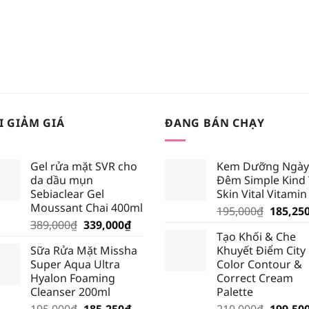
I GIẢM GIÁ
ĐANG BÁN CHẠY
Gel rửa mặt SVR cho
Kem Dưỡng Ngày
da dầu mụn
Đêm Simple Kind
Sebiaclear Gel
Skin Vital Vitamin
Moussant Chai 400ml
Giá
195,000
₫
185,25
Giá
Giá
389,000
₫
339,000
₫
gốc
Tạo Khối & Che
gốc
hiện
là:
Sữa Rửa Mặt Missha
Khuyết Điểm City
là:
tại
195,000
Super Aqua Ultra
Color Contour &
389,000₫.
là:
Hyalon Foaming
Correct Cream
339,000₫.
Cleanser 200ml
Palette
Giá
Giá
Giá
195,000
₫
185,250
₫
210,000
₫
199,50