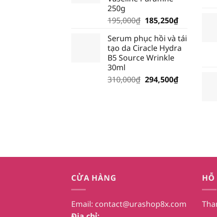
28,500₫.
250g
Giá
Giá
195,000
₫
185,250
₫
gốc
hiện
Serum phục hồi và tái
là:
tại
tạo da Ciracle Hydra
195,000₫.
là:
B5 Source Wrinkle
185,250₫.
30ml
Giá
Giá
310,000
₫
294,500
₫
gốc
hiện
là:
tại
310,000₫.
là:
294,500₫.
CỬA HÀNG
HỖ
Email:
contact@urashop8x.com
Tha
Địa chỉ: