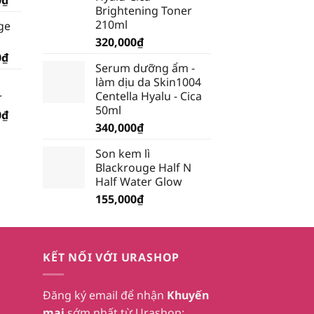
Brightening Toner
hiện
210ml
ge
tại
320,000
₫
₫.
là:
Giá
0
₫
199,500₫.
Serum dưỡng ẩm -
hiện
làm dịu da Skin1004
tại
Centella Hyalu - Cica
r
₫.
là:
50ml
Giá
0
₫
185,250₫.
340,000
₫
hiện
tại
Son kem lì
₫.
là:
Blackrouge Half N
232,750₫.
Half Water Glow
155,000
₫
KẾT NỐI VỚI URASHOP
Đăng ký email để nhận
Khuyến
mại
sớm nhất từ Urashop: