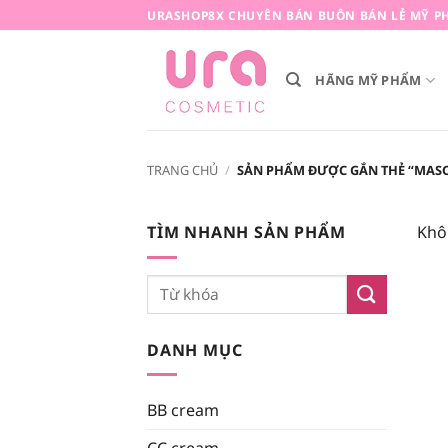
Bỏ
URASHOP8X CHUYÊN BÁN BUÔN BÁN LẺ MỸ PH
qua
nội
HÃNG MỸ PHẨM
dung
TRANG CHỦ
/
SẢN PHẨM ĐƯỢC GẮN THẺ “MASC
TÌM NHANH SẢN PHẨM
Khô
Tìm
kiếm:
DANH MỤC
BB cream