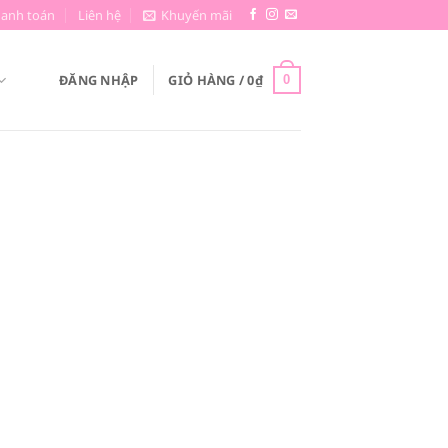
hanh toán
Liên hệ
Khuyến mãi
ĐĂNG NHẬP
GIỎ HÀNG /
0
₫
0