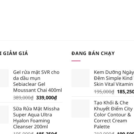
I GIẢM GIÁ
ĐANG BÁN CHẠY
Gel rửa mặt SVR cho
Kem Dưỡng Ngày
da dầu mụn
Đêm Simple Kind
Sebiaclear Gel
Skin Vital Vitamin
Moussant Chai 400ml
Giá
195,000
₫
185,25
Giá
Giá
389,000
₫
339,000
₫
gốc
Tạo Khối & Che
gốc
hiện
là:
Sữa Rửa Mặt Missha
Khuyết Điểm City
là:
tại
195,000
Super Aqua Ultra
Color Contour &
389,000₫.
là:
Hyalon Foaming
Correct Cream
339,000₫.
Cleanser 200ml
Palette
Giá
Giá
Giá
195,000
₫
185,250
₫
210,000
₫
199,50