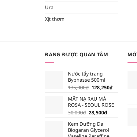
Ura
Xịt thơm
ĐANG ĐƯỢC QUAN TÂM
MỚ
Nước tẩy trang
Byphasse 500ml
Giá
Giá
135,000
₫
128,250
₫
gốc
hiện
MẶT NẠ RAU MÁ
là:
tại
ROSA - SEOUL ROSE
135,000₫.
là:
Giá
Giá
30,000
₫
28,500
₫
128,250₫.
gốc
hiện
Kem Dưỡng Da
là:
tại
Biogaran Glycerol
30,000₫.
là:
Vaseline Paraffine