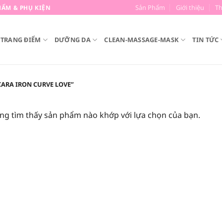
Sản Phẩm
Giới thiệu
T
ẨM & PHỤ KIỆN
TRANG ĐIỂM
DƯỠNG DA
CLEAN-MASSAGE-MASK
TIN TỨC
ARA IRON CURVE LOVE”
ng tìm thấy sản phẩm nào khớp với lựa chọn của bạn.