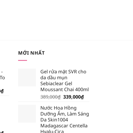
MỚI NHẤT
 -
Gel rửa mặt SVR cho
 To
da dầu mụn
Sebiaclear Gel
Moussant Chai 400ml
Giá
0
₫
Giá
Giá
hiện
389,000
₫
339,000
₫
gốc
hiện
tại
Nước Hoa Hồng
là:
tại
₫.
là:
Dưỡng Ẩm, Làm Sáng
389,000₫.
là:
185,250₫.
Da Skin1004
339,000₫.
Madagascar Centella
Hyalu-Cica
Giá
0
₫