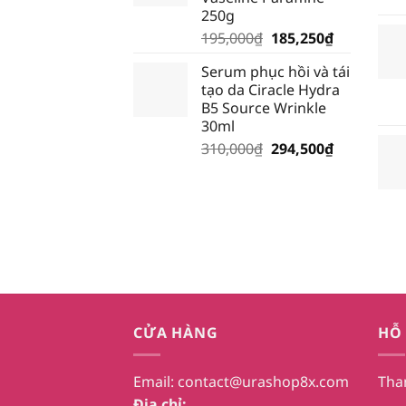
28,500₫.
250g
Giá
Giá
195,000
₫
185,250
₫
gốc
hiện
Serum phục hồi và tái
là:
tại
tạo da Ciracle Hydra
195,000₫.
là:
B5 Source Wrinkle
185,250₫.
30ml
Giá
Giá
310,000
₫
294,500
₫
gốc
hiện
là:
tại
310,000₫.
là:
294,500₫.
CỬA HÀNG
HỖ
Email:
contact@urashop8x.com
Tha
Địa chỉ: