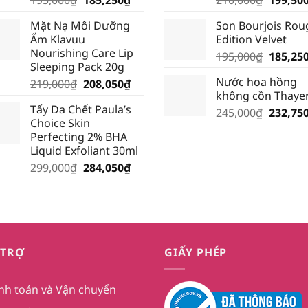
gốc
hiện
gốc
Mặt Nạ Môi Dưỡng
Son Bourjois Rou
là:
tại
là:
Ẩm Klavuu
Edition Velvet
195,000₫.
là:
210,000
Nourishing Care Lip
Giá
195,000
₫
185,25
185,250₫.
Sleeping Pack 20g
gốc
Nước hoa hồng
Giá
Giá
219,000
₫
208,050
₫
là:
không cồn Thaye
gốc
hiện
195,000
Tẩy Da Chết Paula’s
là:
tại
Giá
245,000
₫
232,75
Choice Skin
219,000₫.
là:
gốc
Perfecting 2% BHA
208,050₫.
là:
Liquid Exfoliant 30ml
245,000
Giá
Giá
299,000
₫
284,050
₫
gốc
hiện
là:
tại
299,000₫.
là:
284,050₫.
 TRỢ
GIẤY PHÉP
nh toán và Vận chuyển