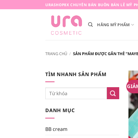
Bỏ
URASHOP8X CHUYÊN BÁN BUÔN BÁN LẺ MỸ PH
qua
nội
HÃNG MỸ PHẨM
dung
TRANG CHỦ
/
SẢN PHẨM ĐƯỢC GẮN THẺ “MAYB
TÌM NHANH SẢN PHẨM
GIẢ
Tìm
kiếm:
DANH MỤC
BB cream