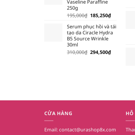
Vaseline Paraffine
28,500₫.
250g
Giá
Giá
195,000
₫
185,250
₫
gốc
hiện
Serum phục hồi và tái
là:
tại
tạo da Ciracle Hydra
195,000₫.
là:
B5 Source Wrinkle
185,250₫.
30ml
Giá
Giá
310,000
₫
294,500
₫
gốc
hiện
là:
tại
310,000₫.
là:
294,500₫.
CỬA HÀNG
HỖ
Email:
contact@urashop8x.com
Tha