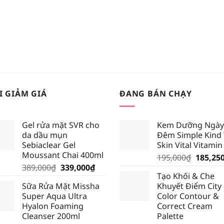
I GIẢM GIÁ
ĐANG BÁN CHẠY
Gel rửa mặt SVR cho
Kem Dưỡng Ngày
da dầu mụn
Đêm Simple Kind
Sebiaclear Gel
Skin Vital Vitamin
Moussant Chai 400ml
Giá
195,000
₫
185,25
Giá
Giá
389,000
₫
339,000
₫
gốc
Tạo Khối & Che
gốc
hiện
là:
Sữa Rửa Mặt Missha
Khuyết Điểm City
là:
tại
195,000
Super Aqua Ultra
Color Contour &
389,000₫.
là:
Hyalon Foaming
Correct Cream
339,000₫.
Cleanser 200ml
Palette