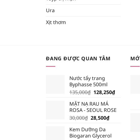
Ura
Xịt thơm
ĐANG ĐƯỢC QUAN TÂM
MỚ
Nước tẩy trang
Byphasse 500ml
Giá
Giá
135,000
₫
128,250
₫
gốc
hiện
MẶT NẠ RAU MÁ
là:
tại
ROSA - SEOUL ROSE
135,000₫.
là:
Giá
Giá
30,000
₫
28,500
₫
128,250₫.
gốc
hiện
Kem Dưỡng Da
là:
tại
Biogaran Glycerol
30,000₫.
là: