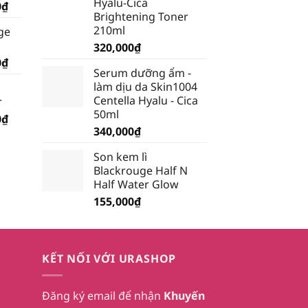
Hyalu-Cica
Giá
0
₫
Brightening Toner
hiện
210ml
ge
tại
320,000
₫
₫.
là:
Giá
0
₫
199,500₫.
Serum dưỡng ẩm -
hiện
làm dịu da Skin1004
tại
Centella Hyalu - Cica
r
₫.
là:
50ml
Giá
0
₫
185,250₫.
340,000
₫
hiện
tại
Son kem lì
₫.
là:
Blackrouge Half N
232,750₫.
Half Water Glow
155,000
₫
KẾT NỐI VỚI URASHOP
Đăng ký email để nhận
Khuyến