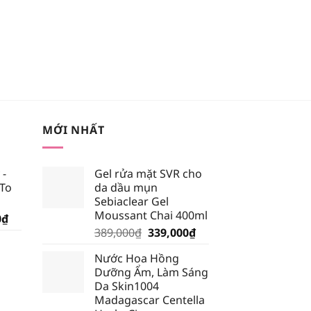
MỚI NHẤT
 -
Gel rửa mặt SVR cho
 To
da dầu mụn
Sebiaclear Gel
Moussant Chai 400ml
Giá
0
₫
Giá
Giá
hiện
389,000
₫
339,000
₫
gốc
hiện
tại
Nước Hoa Hồng
là:
tại
₫.
là:
Dưỡng Ẩm, Làm Sáng
389,000₫.
là:
185,250₫.
Da Skin1004
339,000₫.
Madagascar Centella