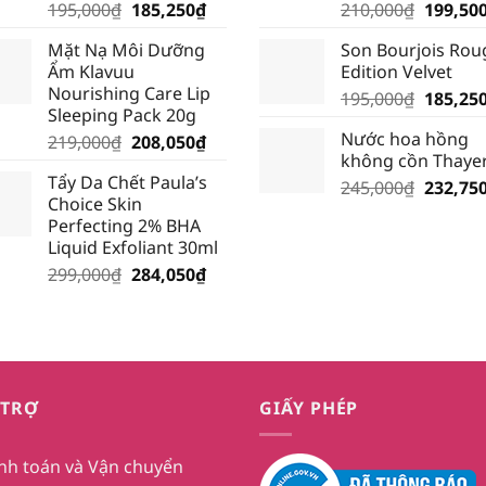
Giá
Giá
Giá
195,000
₫
185,250
₫
210,000
₫
199,50
gốc
hiện
gốc
Mặt Nạ Môi Dưỡng
Son Bourjois Rou
là:
tại
là:
Ẩm Klavuu
Edition Velvet
195,000₫.
là:
210,000
Nourishing Care Lip
Giá
195,000
₫
185,25
185,250₫.
Sleeping Pack 20g
gốc
Nước hoa hồng
Giá
Giá
219,000
₫
208,050
₫
là:
không cồn Thaye
gốc
hiện
195,000
Tẩy Da Chết Paula’s
là:
tại
Giá
245,000
₫
232,75
Choice Skin
219,000₫.
là:
gốc
Perfecting 2% BHA
208,050₫.
là:
Liquid Exfoliant 30ml
245,000
Giá
Giá
299,000
₫
284,050
₫
gốc
hiện
là:
tại
299,000₫.
là:
284,050₫.
 TRỢ
GIẤY PHÉP
nh toán và Vận chuyển