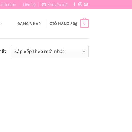
hanh toán
Liên hệ
Khuyến mãi
ĐĂNG NHẬP
GIỎ HÀNG /
0
₫
0
hất