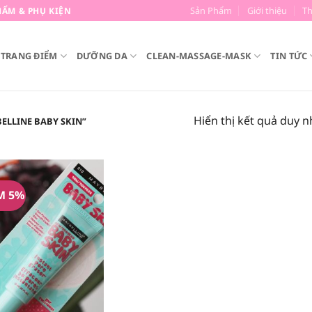
Sản Phẩm
Giới thiệu
T
ẨM & PHỤ KIỆN
TRANG ĐIỂM
DƯỠNG DA
CLEAN-MASSAGE-MASK
TIN TỨC
Hiển thị kết quả duy n
ELLINE BABY SKIN”
M 5%