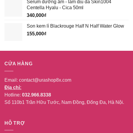
Serum dưỡng ẩm - làm dịu da Skin1004
Centella Hyalu - Cica 50ml
340,000
₫
Son kem lì Blackrouge Half N Half Water Glow
155,000
₫
CỬA HÀNG
Email:
contact@urashop8x.com
Địa chỉ:
Hotline:
032.966.8338
Số 110b1 Trần Hữu Tước, Nam Đồng, Đống Đa, Hà Nội.
HỖ TRỢ