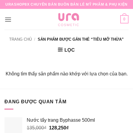
Bỏ
URASHOP8X CHUYÊN BÁN BUÔN BÁN LẺ MỸ PHẨM & PHỤ KIỆN
qua
nội
0
dung
TRANG CHỦ
/
SẢN PHẨM ĐƯỢC GẮN THẺ “TIÊU MỠ THỪA”
LỌC
Không tìm thấy sản phẩm nào khớp với lựa chọn của bạn.
ĐANG ĐƯỢC QUAN TÂM
Nước tẩy trang Byphasse 500ml
Giá
Giá
135,000
₫
128,250
₫