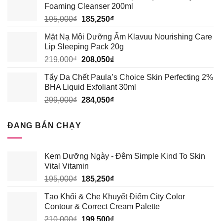
Foaming Cleanser 200ml
389,000₫.
là:
Giá
Giá
195,000
₫
185,250
₫
339,000₫.
gốc
hiện
Mặt Nạ Môi Dưỡng Ẩm Klavuu Nourishing Care
là:
tại
Lip Sleeping Pack 20g
195,000₫.
là:
Giá
Giá
219,000
₫
208,050
₫
185,250₫.
gốc
hiện
Tẩy Da Chết Paula’s Choice Skin Perfecting 2%
là:
tại
BHA Liquid Exfoliant 30ml
219,000₫.
là:
Giá
Giá
299,000
₫
284,050
₫
208,050₫.
gốc
hiện
là:
tại
ĐANG BÁN CHẠY
299,000₫.
là:
284,050₫.
Kem Dưỡng Ngày - Đêm Simple Kind To Skin
Vital Vitamin
Giá
Giá
195,000
₫
185,250
₫
gốc
hiện
Tạo Khối & Che Khuyết Điểm City Color
là:
tại
Contour & Correct Cream Palette
195,000₫.
là:
Giá
Giá
210,000
₫
199,500
₫
185,250₫.