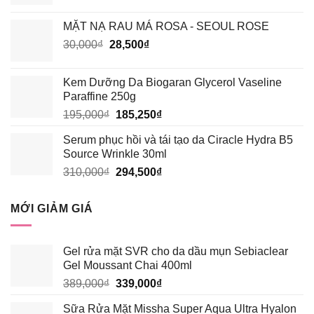
gốc
hiện
là:
tại
MẶT NẠ RAU MÁ ROSA - SEOUL ROSE
135,000₫.
là:
Giá
Giá
30,000
₫
28,500
₫
128,250₫.
gốc
hiện
là:
tại
Kem Dưỡng Da Biogaran Glycerol Vaseline
30,000₫.
là:
Paraffine 250g
28,500₫.
Giá
Giá
195,000
₫
185,250
₫
gốc
hiện
Serum phục hồi và tái tạo da Ciracle Hydra B5
là:
tại
Source Wrinkle 30ml
195,000₫.
là:
Giá
Giá
310,000
₫
294,500
₫
185,250₫.
gốc
hiện
là:
tại
MỚI GIẢM GIÁ
310,000₫.
là:
294,500₫.
Gel rửa mặt SVR cho da dầu mụn Sebiaclear
Gel Moussant Chai 400ml
Giá
Giá
389,000
₫
339,000
₫
gốc
hiện
Sữa Rửa Mặt Missha Super Aqua Ultra Hyalon
là:
tại