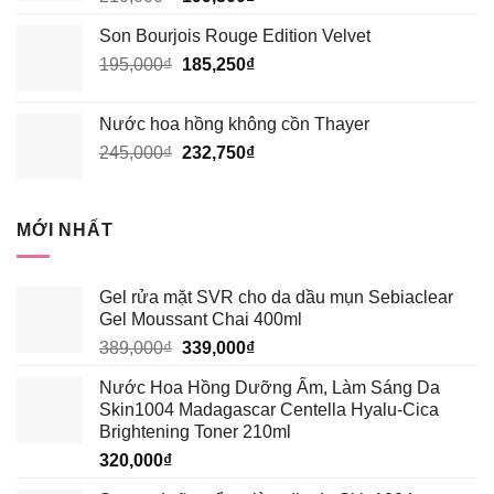
gốc
hiện
Son Bourjois Rouge Edition Velvet
là:
tại
Giá
Giá
195,000
₫
210,000₫.
185,250
₫
là:
gốc
hiện
199,500₫.
là:
tại
Nước hoa hồng không cồn Thayer
195,000₫.
là:
Giá
Giá
245,000
₫
232,750
₫
185,250₫.
gốc
hiện
là:
tại
245,000₫.
là:
MỚI NHẤT
232,750₫.
Gel rửa mặt SVR cho da dầu mụn Sebiaclear
Gel Moussant Chai 400ml
Giá
Giá
389,000
₫
339,000
₫
gốc
hiện
Nước Hoa Hồng Dưỡng Ẩm, Làm Sáng Da
là:
tại
Skin1004 Madagascar Centella Hyalu-Cica
389,000₫.
là:
Brightening Toner 210ml
339,000₫.
320,000
₫