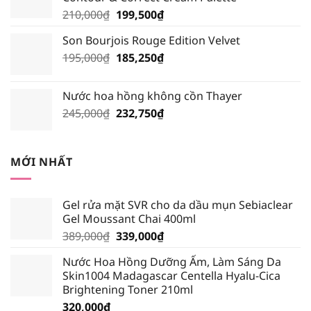
195,000₫.
là:
Giá
Giá
210,000
₫
199,500
₫
185,250₫.
gốc
hiện
Son Bourjois Rouge Edition Velvet
là:
tại
Giá
Giá
195,000
₫
210,000₫.
185,250
₫
là:
gốc
hiện
199,500₫.
là:
tại
Nước hoa hồng không cồn Thayer
195,000₫.
là:
Giá
Giá
245,000
₫
232,750
₫
185,250₫.
gốc
hiện
là:
tại
245,000₫.
là:
MỚI NHẤT
232,750₫.
Gel rửa mặt SVR cho da dầu mụn Sebiaclear
Gel Moussant Chai 400ml
Giá
Giá
389,000
₫
339,000
₫
gốc
hiện
Nước Hoa Hồng Dưỡng Ẩm, Làm Sáng Da
là:
tại
Skin1004 Madagascar Centella Hyalu-Cica
389,000₫.
là:
Brightening Toner 210ml
339,000₫.
320,000
₫