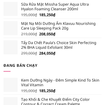
gốc
hiện
Sữa Rửa Mặt Missha Super Aqua Ultra
là:
tại
Hyalon Foaming Cleanser 200ml
389,000₫.
là:
Giá
Giá
195,000
₫
185,250
₫
339,000₫.
gốc
hiện
Mặt Nạ Môi Dưỡng Ẩm Klavuu Nourishing
là:
tại
Care Lip Sleeping Pack 20g
195,000₫.
là:
Giá
Giá
219,000
₫
208,050
₫
185,250₫.
gốc
hiện
Tẩy Da Chết Paula’s Choice Skin Perfecting
là:
tại
2% BHA Liquid Exfoliant 30ml
219,000₫.
là:
Giá
Giá
299,000
₫
284,050
₫
208,050₫.
gốc
hiện
là:
tại
ĐANG BÁN CHẠY
299,000₫.
là:
284,050₫.
Kem Dưỡng Ngày - Đêm Simple Kind To Skin
Vital Vitamin
Giá
Giá
195,000
₫
185,250
₫
gốc
hiện
Tạo Khối & Che Khuyết Điểm City Color
là:
tại
Contour & Correct Cream Palette