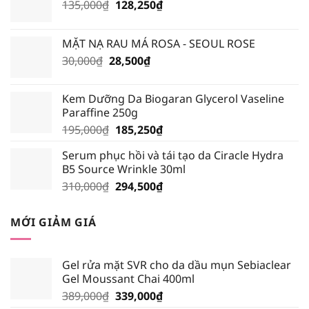
Giá
Giá
135,000
₫
128,250
₫
gốc
hiện
là:
tại
MẶT NẠ RAU MÁ ROSA - SEOUL ROSE
135,000₫.
là:
Giá
Giá
30,000
₫
28,500
₫
128,250₫.
gốc
hiện
là:
tại
Kem Dưỡng Da Biogaran Glycerol Vaseline
30,000₫.
là:
Paraffine 250g
28,500₫.
Giá
Giá
195,000
₫
185,250
₫
gốc
hiện
Serum phục hồi và tái tạo da Ciracle Hydra
là:
tại
B5 Source Wrinkle 30ml
195,000₫.
là:
Giá
Giá
310,000
₫
294,500
₫
185,250₫.
gốc
hiện
là:
tại
MỚI GIẢM GIÁ
310,000₫.
là:
294,500₫.
Gel rửa mặt SVR cho da dầu mụn Sebiaclear
Gel Moussant Chai 400ml
Giá
Giá
389,000
₫
339,000
₫