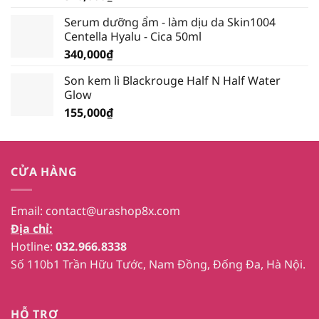
Serum dưỡng ẩm - làm dịu da Skin1004
Centella Hyalu - Cica 50ml
340,000
₫
Son kem lì Blackrouge Half N Half Water
Glow
155,000
₫
CỬA HÀNG
Email:
contact@urashop8x.com
Địa chỉ:
Hotline:
032.966.8338
Số 110b1 Trần Hữu Tước, Nam Đồng, Đống Đa, Hà Nội.
HỖ TRỢ