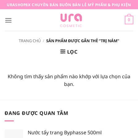
Bỏ
URASHOP8X CHUYÊN BÁN BUÔN BÁN LẺ MỸ PHẨM & PHỤ KIỆN
qua
nội
0
dung
TRANG CHỦ
/
SẢN PHẨM ĐƯỢC GẮN THẺ “TRỊ NÁM”
LỌC
Không tìm thấy sản phẩm nào khớp với lựa chọn của
bạn.
ĐANG ĐƯỢC QUAN TÂM
Nước tẩy trang Byphasse 500ml