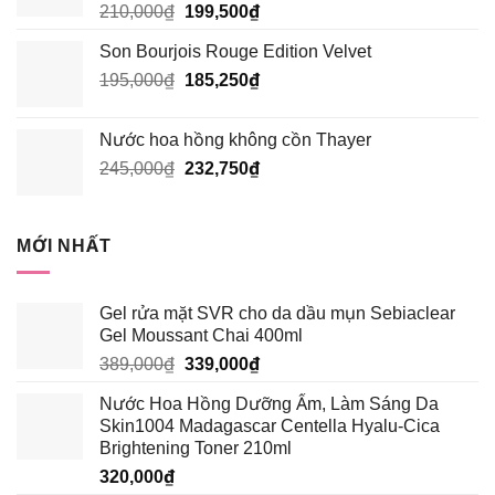
Giá
Giá
210,000
₫
199,500
₫
185,250₫.
gốc
hiện
Son Bourjois Rouge Edition Velvet
là:
tại
Giá
Giá
195,000
₫
210,000₫.
185,250
₫
là:
gốc
hiện
199,500₫.
là:
tại
Nước hoa hồng không cồn Thayer
195,000₫.
là:
Giá
Giá
245,000
₫
232,750
₫
185,250₫.
gốc
hiện
là:
tại
245,000₫.
là:
MỚI NHẤT
232,750₫.
Gel rửa mặt SVR cho da dầu mụn Sebiaclear
Gel Moussant Chai 400ml
Giá
Giá
389,000
₫
339,000
₫
gốc
hiện
Nước Hoa Hồng Dưỡng Ẩm, Làm Sáng Da
là:
tại
Skin1004 Madagascar Centella Hyalu-Cica
389,000₫.
là:
Brightening Toner 210ml
339,000₫.
320,000
₫