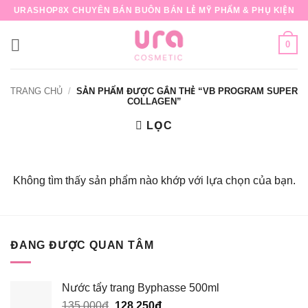
Bỏ
URASHOP8X CHUYÊN BÁN BUÔN BÁN LẺ MỸ PHẨM & PHỤ KIỆN
qua
nội
0
dung
TRANG CHỦ
/
SẢN PHẨM ĐƯỢC GẮN THẺ “VB PROGRAM SUPER
COLLAGEN”
LỌC
Không tìm thấy sản phẩm nào khớp với lựa chọn của bạn.
ĐANG ĐƯỢC QUAN TÂM
Nước tẩy trang Byphasse 500ml
Giá
Giá
135,000
₫
128,250
₫