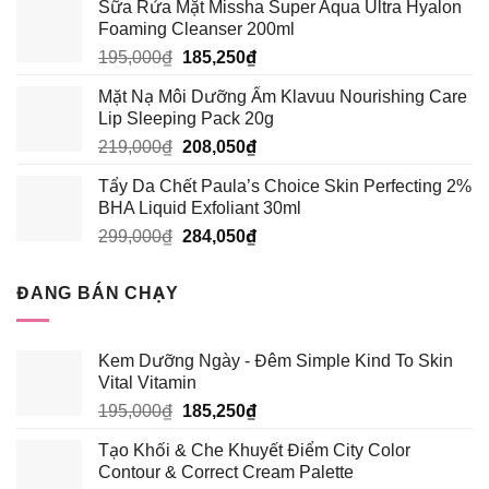
Sữa Rửa Mặt Missha Super Aqua Ultra Hyalon
là:
tại
Foaming Cleanser 200ml
389,000₫.
là:
Giá
Giá
195,000
₫
185,250
₫
339,000₫.
gốc
hiện
Mặt Nạ Môi Dưỡng Ẩm Klavuu Nourishing Care
là:
tại
Lip Sleeping Pack 20g
195,000₫.
là:
Giá
Giá
219,000
₫
208,050
₫
185,250₫.
gốc
hiện
Tẩy Da Chết Paula’s Choice Skin Perfecting 2%
là:
tại
BHA Liquid Exfoliant 30ml
219,000₫.
là:
Giá
Giá
299,000
₫
284,050
₫
208,050₫.
gốc
hiện
là:
tại
ĐANG BÁN CHẠY
299,000₫.
là:
284,050₫.
Kem Dưỡng Ngày - Đêm Simple Kind To Skin
Vital Vitamin
Giá
Giá
195,000
₫
185,250
₫
gốc
hiện
Tạo Khối & Che Khuyết Điểm City Color
là:
tại
Contour & Correct Cream Palette
195,000₫.
là: