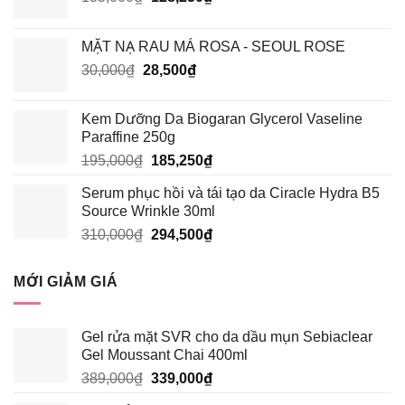
gốc
hiện
là:
tại
MẶT NẠ RAU MÁ ROSA - SEOUL ROSE
135,000₫.
là:
Giá
Giá
30,000
₫
28,500
₫
128,250₫.
gốc
hiện
là:
tại
Kem Dưỡng Da Biogaran Glycerol Vaseline
30,000₫.
là:
Paraffine 250g
28,500₫.
Giá
Giá
195,000
₫
185,250
₫
gốc
hiện
Serum phục hồi và tái tạo da Ciracle Hydra B5
là:
tại
Source Wrinkle 30ml
195,000₫.
là:
Giá
Giá
310,000
₫
294,500
₫
185,250₫.
gốc
hiện
là:
tại
MỚI GIẢM GIÁ
310,000₫.
là:
294,500₫.
Gel rửa mặt SVR cho da dầu mụn Sebiaclear
Gel Moussant Chai 400ml
Giá
Giá
389,000
₫
339,000
₫
gốc
hiện